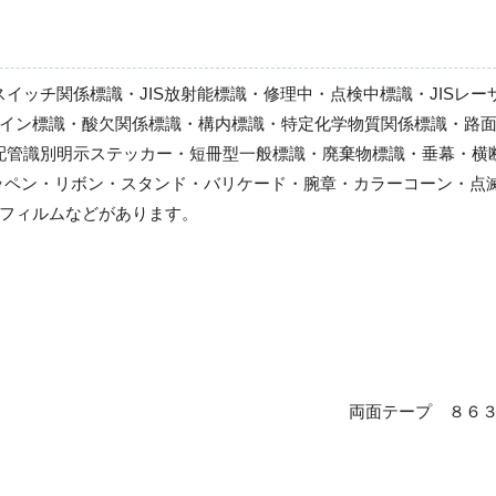
スイッチ関係標識・JIS放射能標識・修理中・点検中標識・JISレ
イン標識・酸欠関係標識・構内標識・特定化学物質関係標識・路面
S配管識別明示ステッカー・短冊型一般標識・廃棄物標識・垂幕・
ッペン・リボン・スタンド・バリケード・腕章・カラーコーン・点
フィルムなどがあります。
両面テープ ８６