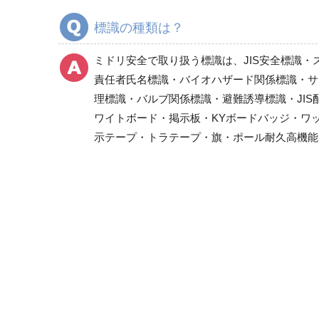
有機溶剤標識 等
標識の種類は？
酸欠危険標識・有害物質標識
レーザ標識
ミドリ安全で取り扱う標識は、JIS安全標識・
放射能標識
責任者氏名標識・バイオハザード関係標識・サ
はさまれ・巻き込まれ注意標識
理標識・バルブ関係標識・避難誘導標識・JI
管理表示板
ワイトボード・掲示板・KYボードバッジ・ワ
示テープ・トラテープ・旗・ポール耐久高機能
製造物責任（PL)警告表示ラベル
静電対策標識
クリーンルーム関係用品
騒音管理区分標識
フォークリフト関係標識
省エネルギー推進用品
危険予知活動用品、粉じん障害防止標識
樹脂製KYボード（防雨型）
指差呼称用品