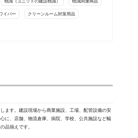
標識（ユニットの建設標識）
標識関連商品
ワイパー
クリーンルーム対策用品
修理・点検中標識
修理・点検中標識
トします。建設現場から商業施設、工場、配管設備の安
中心に、店舗、物流倉庫、病院、学校、公共施設など幅
実の品揃えです。