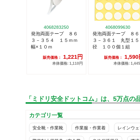
4068283250
4068099630
発泡両面テープ ８６
発泡両面テープ ８６
３－３５４ １５ｍｍ
３－３６１ 丸型１５
幅×１０ｍ
径 １００個１組
1,221円
1,59
販売価格：
販売価格：
本体価格: 1,110円
本体価格: 1,44
「ミドリ安全ドットコム」は、5万点の
カテゴリ一覧
安全靴・作業靴
作業服・作業着
レインウェ