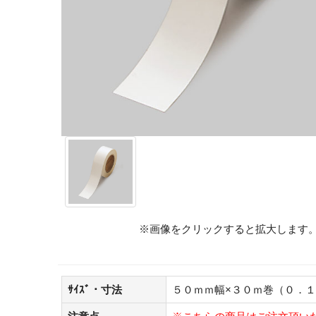
※画像をクリックすると拡大します
ｻｲｽﾞ・寸法
５０ｍｍ幅×３０ｍ巻（０．