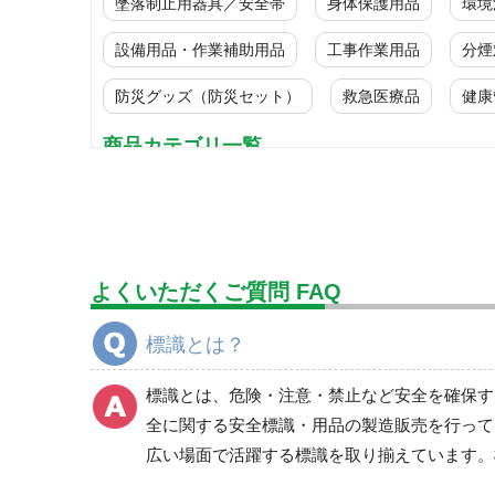
墜落制止用器具／安全帯
身体保護用品
環境
設備用品・作業補助用品
工事作業用品
分煙
防災グッズ（防災セット）
救急医療品
健康
商品カテゴリ一覧
標識
ＪＩＳ規格安全標識
禁止標識
よくいただくご質問 FAQ
喫煙所標識
危険標識
標識とは？
注意標識
衛生標識
標識とは、危険・注意・禁止など安全を確保す
通路、とまれ・一時停止標識
全に関する安全標識・用品の製造販売を行って
作業主任者職務表示板
広い場面で活躍する標識を取り揃えています。
特定化学物質／化学物質 標識