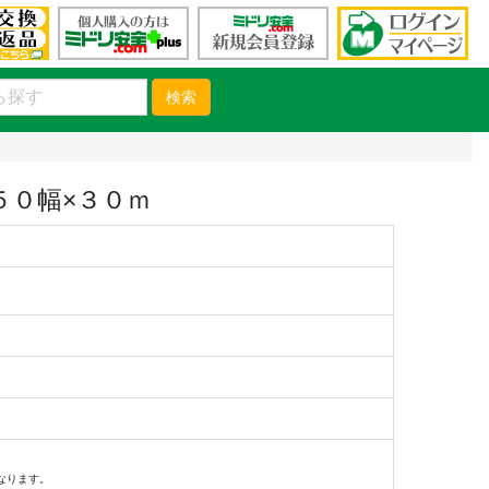
検索
５０幅×３０ｍ
）
なります。