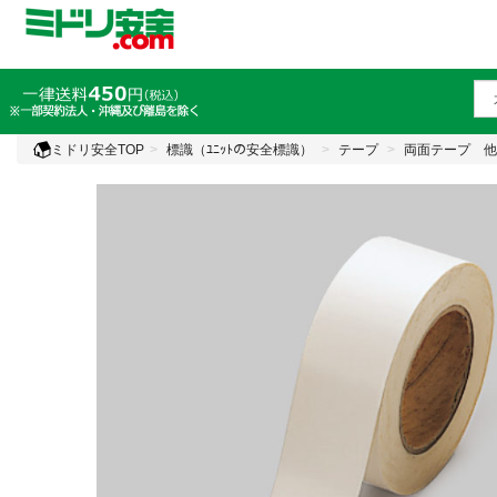
ミドリ安全TOP
標識（ﾕﾆｯﾄの安全標識）
テープ
両面テープ 他