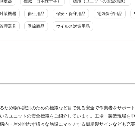
測定器
標識（日本緑十字）
標識（ユニットの安全標識）
対策機器
衛生用品
保安・保守用品
電気保守用品
管理器具
季節商品
ウイルス対策用品
廃棄物分別標識
廃棄物分別標識
るため物や識別のための標識など目で見る安全で作業者をサポー
いるユニットの安全標識をご紹介しています。工場・製造現場を
構内・屋外問わず様々な施設にマッチする樹脂製サインなども充