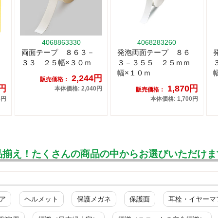
4068863330
4068283260
両面テープ ８６３－
発泡両面テープ ８６
３３ ２５幅×３０ｍ
３－３５５ ２５ｍｍ
幅×１０ｍ
2,244円
販売価格：
0円
1,870円
本体価格: 2,040円
販売価格：
5円
本体価格: 1,700円
品揃え！たくさんの商品の中からお選びいただけま
ア
ヘルメット
保護メガネ
保護面
耳栓・イヤーマ