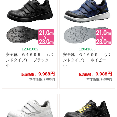
12041082
12041083
安全靴 Ｇ４６９５ （バ
安全靴 Ｇ４６９５ （バ
ンドタイプ） ブラック
ンドタイプ） ネイビー
小
小
9,988円
9,988円
販売価格：
販売価格：
本体価格: 9,080円
本体価格: 9,080円