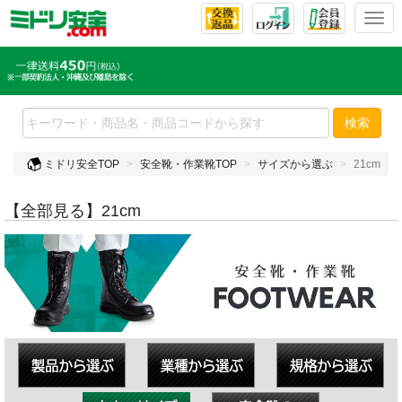
T
o
g
g
l
e
検索
n
a
ミドリ安全TOP
安全靴・作業靴TOP
サイズから選ぶ
21cm
v
i
g
【全部見る】21cm
a
t
i
o
n