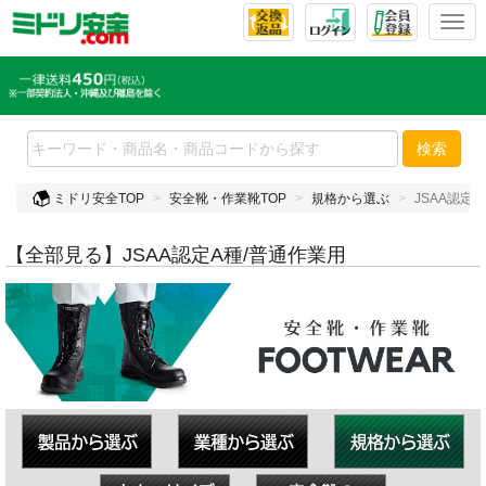
T
o
g
g
l
e
検索
n
a
ミドリ安全TOP
安全靴・作業靴TOP
規格から選ぶ
JSAA認定
v
i
g
【全部見る】JSAA認定A種/普通作業用
a
t
i
o
n