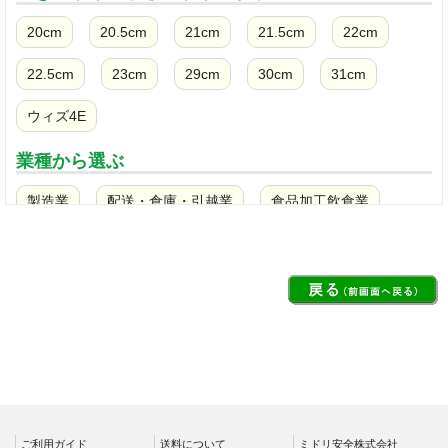
20cm
20.5cm
21cm
21.5cm
22cm
22.5cm
23cm
29cm
30cm
31cm
ウィズ4E
業種から選ぶ
製造業
配送・倉庫・引越業
食品加工飲食業
土木・建設業
クリーンルーム
ビルメンテナンス清掃業
警備・保守業務
看護師・介護士・医療現場
消防・災害対策
ガソリンスタンド
農業・漁業
規格から選ぶ
ご利用ガイド
送料について
ミドリ安全株式会社