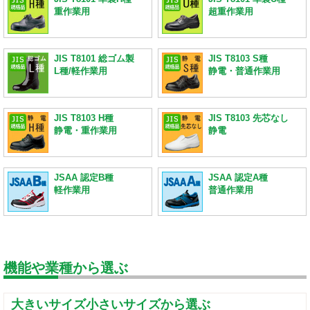
重作業用
超重作業用
JIS T8101 総ゴム製
JIS T8103 S種
L種/軽作業用
静電・普通作業用
JIS T8103 H種
JIS T8103 先芯なし
静電・重作業用
静電
JSAA 認定B種
JSAA 認定A種
軽作業用
普通作業用
機能や業種から選ぶ
大きいサイズ小さいサイズから選ぶ