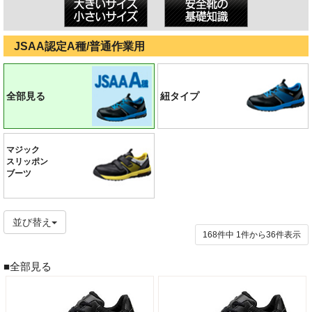
JSAA認定A種/普通作業用
全部見る
紐タイプ
マジック
スリッポン
ブーツ
並び替え
168件中
1
件から
36
件表示
■全部見る