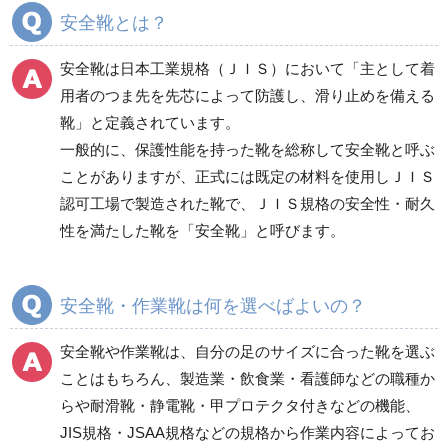
分煙対策機器
衛生用品
保安・保守用品
安全靴とは？
電気保守用品
ワイパー
クリーンルーム対策用品
安全靴は日本工業規格（ＪＩＳ）において「主として着
防災グッズ（防災セット）
救急医療品
用者のつま先を先芯によって防護し、滑り止めを備える
靴」と定義されています。
健康管理器具
季節商品
ウイルス対策用品
一般的に、保護性能を持った靴を総称して安全靴と呼ぶ
ことがありますが、正式には既定の材料を使用しＪＩＳ
商品カテゴリ一覧
認可工場で製造された靴で、ＪＩＳ規格の安全性・耐久
一般作業安全靴・エコ
一般作業安全靴・スニ
性を満たした靴を「安全靴」と呼びます。
タイプ
ーカー型
短靴
紐タイプ
中編上靴・長編上靴
バンドタイプ
安全靴・作業靴は何を選べばよいの？
半長靴
つま先保護性能なし
安全靴や作業靴は、自分の足のサイズに合った靴を選ぶ
スニーカータイプ
ことはもちろん、製造業・飲食業・看護師などの職種か
らや耐滑靴・静電靴・甲プロテクタ付きなどの機能、
JIS規格・JSAA規格などの規格から作業内容によってお
一般作業安全靴・ウレ
一般作業安全靴・ゴム2