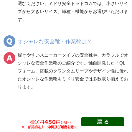
選びください。ミドリ安全ドットコムでは、小さいサイ
タン底
層底
ズから大きいサイズ、職種・機能からお選びいただけま
短靴
短靴
す。
中編上靴
中編上靴
長編上靴
長編上靴
半長靴
半長靴
オシャレな安全靴・作業靴は？
つま先保護性能なし
履きやすいスニーカータイプの安全靴
や、
カラフルでオ
シャレな安全作業靴
のご紹介です。独自開発した「QL
フォーム」搭載の
クワンタムリープ
やデザイン性に優れ
一般作業安全靴・ゴム1
プロスニーカー
層底
たオシャレな作業靴もミドリ安全では多数取り揃えてお
紐タイプ
ります。
短靴
マジック・スリッポン
中編上靴
タイプ
長編上靴
つま先保護性能なし
半長靴
Boaタイプ
つま先保護性能なし