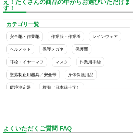
え！たくさんの商品の中からお選びいただけま
す！
カテゴリ一覧
安全靴・作業靴
作業服・作業着
レインウェア
ヘルメット
保護メガネ
保護面
耳栓・イヤーマフ
マスク
作業用手袋
墜落制止用器具／安全帯
身体保護用品
環境測定器
標識（日本緑十字）
標識（ユニットの安全標識）
標識（ユニットの建設標識）
標識関連商品
設備用品・作業補助用品
工事作業用品
よくいただくご質問 FAQ