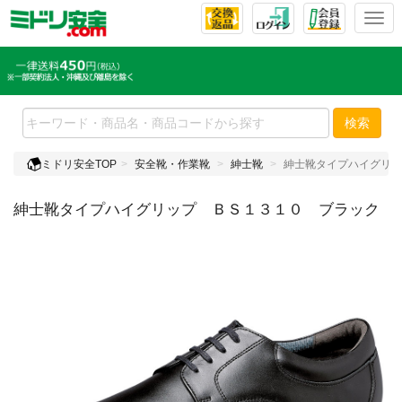
T
o
g
g
l
e
検索
n
a
ミドリ安全TOP
安全靴・作業靴
紳士靴
紳士靴タイプハイグリッ
v
i
紳士靴タイプハイグリップ ＢＳ１３１０ ブラック
g
a
t
i
o
n