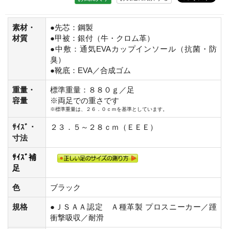
素材・
●先芯：鋼製
材質
●甲被：銀付（牛・クロム革）
●中敷：通気EVAカップインソール（抗菌・防
臭）
●靴底：EVA／合成ゴム
重量・
標準重量：８８０ｇ／足
容量
※両足での重さです
※標準重量は、２６．０ｃｍを基準としています。
ｻｲｽﾞ・
２３．５～２８ｃｍ（ＥＥＥ）
寸法
ｻｲｽﾞ補
足
色
ブラック
規格
●ＪＳＡＡ認定 Ａ種革製 プロスニーカー／踵
衝撃吸収／耐滑