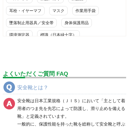
耳栓・イヤーマフ
マスク
作業用手袋
墜落制止用器具／安全帯
身体保護用品
環境測定器
標識（日本緑十字）
標識（ユニットの安全標識）
標識（ユニットの建設標識）
標識関連商品
設備用品・作業補助用品
工事作業用品
よくいただくご質問 FAQ
分煙対策機器
衛生用品
保安・保守用品
安全靴とは？
電気保守用品
ワイパー
クリーンルーム対策用品
安全靴は日本工業規格（ＪＩＳ）において「主として着
防災グッズ（防災セット）
救急医療品
用者のつま先を先芯によって防護し、滑り止めを備える
靴」と定義されています。
健康管理器具
季節商品
ウイルス対策用品
一般的に、保護性能を持った靴を総称して安全靴と呼ぶ