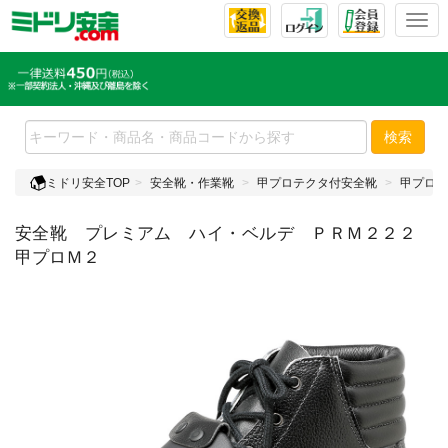
T
o
g
g
l
e
検索
n
a
ミドリ安全TOP
安全靴・作業靴
甲プロテクタ付安全靴
甲プロテ
v
i
安全靴 プレミアム ハイ・ベルデ ＰＲＭ２２２
g
a
甲プロＭ２
t
i
o
n