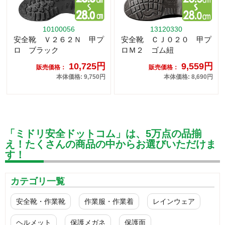
10100056
13120330
安全靴 Ｖ２６２Ｎ 甲プ
安全靴 ＣＪ０２０ 甲プ
ロ ブラック
ロＭ２ ゴム紐
10,725円
9,559円
販売価格：
販売価格：
本体価格: 9,750円
本体価格: 8,690円
「ミドリ安全ドットコム」は、5万点の品揃
え！たくさんの商品の中からお選びいただけま
す！
カテゴリ一覧
安全靴・作業靴
作業服・作業着
レインウェア
ヘルメット
保護メガネ
保護面