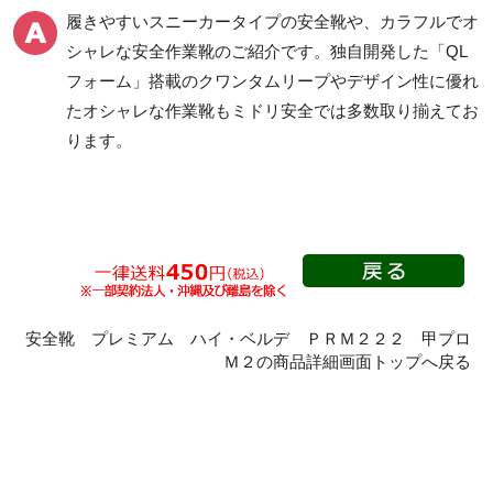
履きやすいスニーカータイプの安全靴
や、
カラフルでオ
シャレな安全作業靴
のご紹介です。独自開発した「QL
フォーム」搭載の
クワンタムリープ
やデザイン性に優れ
一般作業安全靴・ゴム1
プロスニーカー
層底
たオシャレな作業靴もミドリ安全では多数取り揃えてお
紐タイプ
ります。
短靴
マジック・スリッポン
中編上靴
タイプ
長編上靴
つま先保護性能なし
半長靴
Boaタイプ
つま先保護性能なし
安全靴 プレミアム ハイ・ベルデ ＰＲＭ２２２ 甲プロ
静電・絶縁タイプ
滑りにくいタイプ
Ｍ２の商品詳細画面トップへ戻る
静電靴
一般耐滑安全靴・作業
靴
絶縁靴
氷上で滑りにくい安全
静電安全靴短靴
靴
静電安全靴中編上靴