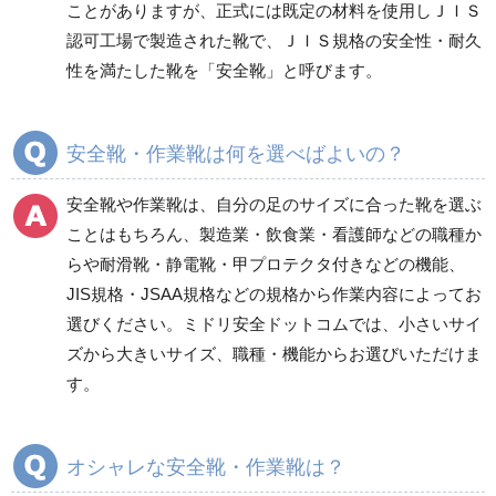
ことがありますが、正式には既定の材料を使用しＪＩＳ
商品カテゴリ一覧
認可工場で製造された靴で、ＪＩＳ規格の安全性・耐久
一般作業安全靴・エコ
一般作業安全靴・スニ
性を満たした靴を「安全靴」と呼びます。
タイプ
ーカー型
短靴
紐タイプ
中編上靴・長編上靴
バンドタイプ
安全靴・作業靴は何を選べばよいの？
半長靴
つま先保護性能なし
安全靴や作業靴は、自分の足のサイズに合った靴を選ぶ
スニーカータイプ
ことはもちろん、製造業・飲食業・看護師などの職種か
らや耐滑靴・静電靴・甲プロテクタ付きなどの機能、
JIS規格・JSAA規格などの規格から作業内容によってお
一般作業安全靴・ウレ
一般作業安全靴・ゴム2
選びください。ミドリ安全ドットコムでは、小さいサイ
タン底
層底
ズから大きいサイズ、職種・機能からお選びいただけま
短靴
短靴
す。
中編上靴
中編上靴
長編上靴
長編上靴
半長靴
半長靴
オシャレな安全靴・作業靴は？
つま先保護性能なし