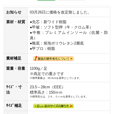
お知らせ
03月26日に価格を改定致しました。
素材・材質
●先芯：新ワイド樹脂
●甲被：ソフト型押（牛・クロム革）
●中敷：プレミアムインソール（抗菌・防
臭）
●靴底：発泡ポリウレタン2層底
●甲プロ：樹脂
素材補足
重量・容量
1100g／足
※両足での重さです
※標準重量は、26.0cmを基準としています。
ｻｲｽﾞ・寸
23.5～28cm（EEE）
法
標準高さ：150ｍｍ
※標準高さは、２６．０ｃｍを基準としています。
ｻｲｽﾞ補足