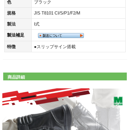
色
ブラック
規格
JIS T8101 CI/S/P1/F2/M
製法
I式
製法補足
特徴
●スリップサイン搭載
商品詳細