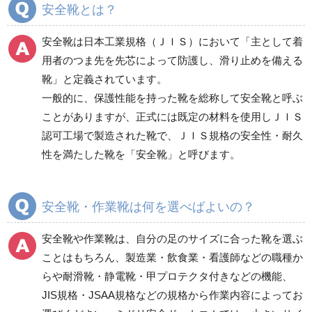
安全靴とは？
電気保守用品
ワイパー
クリーンルーム対策用品
安全靴は日本工業規格（ＪＩＳ）において「主として着
防災グッズ（防災セット）
救急医療品
用者のつま先を先芯によって防護し、滑り止めを備える
靴」と定義されています。
健康管理器具
季節商品
ウイルス対策用品
一般的に、保護性能を持った靴を総称して安全靴と呼ぶ
ことがありますが、正式には既定の材料を使用しＪＩＳ
商品カテゴリ一覧
認可工場で製造された靴で、ＪＩＳ規格の安全性・耐久
一般作業安全靴・エコ
一般作業安全靴・スニ
性を満たした靴を「安全靴」と呼びます。
タイプ
ーカー型
短靴
紐タイプ
中編上靴・長編上靴
バンドタイプ
安全靴・作業靴は何を選べばよいの？
半長靴
つま先保護性能なし
安全靴や作業靴は、自分の足のサイズに合った靴を選ぶ
スニーカータイプ
ことはもちろん、製造業・飲食業・看護師などの職種か
らや耐滑靴・静電靴・甲プロテクタ付きなどの機能、
JIS規格・JSAA規格などの規格から作業内容によってお
一般作業安全靴・ウレ
一般作業安全靴・ゴム2