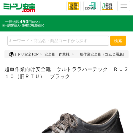
T
o
g
g
l
e
検索
n
a
ミドリ安全TOP
安全靴・作業靴
一般作業安全靴（ゴム２層底）
v
i
超重作業向け安全靴 ウルトララバーテック ＲＵ２
g
a
１０（旧ＲＴＵ） ブラック
t
i
o
n