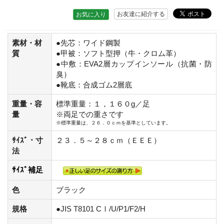
お友達に紹介する
お気に入り
素材・材
●先芯：ワイド鋼製
質
●甲被：ソフト型押（牛・クロム革）
●中敷：EVA2層カップインソール（抗菌・防
臭）
●靴底：合成ゴム2層底
重量・容
標準重量：１，１６０g／足
量
※両足での重さです
※標準重量は、２６．０ｃｍを基準としています。
ｻｲｽﾞ・寸
２３．５～２８ｃｍ（ＥＥＥ）
法
ｻｲｽﾞ補足
色
ブラック
規格
●JIS T8101 CⅠ/U/P1/F2/H