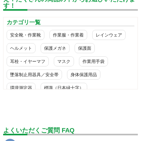
す！
カテゴリ一覧
安全靴・作業靴
作業服・作業着
レインウェア
ヘルメット
保護メガネ
保護面
耳栓・イヤーマフ
マスク
作業用手袋
墜落制止用器具／安全帯
身体保護用品
環境測定器
標識（日本緑十字）
標識（ユニットの安全標識）
標識（ユニットの建設標識）
標識関連商品
設備用品・作業補助用品
工事作業用品
よくいただくご質問 FAQ
分煙対策機器
衛生用品
保安・保守用品