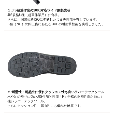
１:JIS超重作業の200J対応ワイド鋼製先芯
JIS規格U種（超重作業用）に合格。
さらに、国際規格ISOに準拠したつま先性能を有しています。
S種（70J）の約三倍にあたる200Jの耐衝撃性能を実現しました。
２:耐滑性・耐熱性に優れクッション性も良いラバーテックソール
水や油の滑りに強いJIS付加的性能「F」合格の耐滑性能と熱にも
強いラバーテックソール。
さらにクッション性、屈曲性にも優れた靴底です。