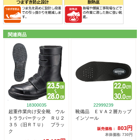
関連商品
18300035
22999239
超重作業向け安全靴 ウル
靴備品 ＥＶＡ２層カップ
トララバーテック ＲＵ２
インソール
３５（旧ＲＴＵ） ブラッ
803円
販売価格：
ク
本体価格: 730円