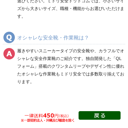
選びください。ミドリ安全ドットコムでは、小さいサイ
タン底
層底
ズから大きいサイズ、職種・機能からお選びいただけま
短靴
短靴
す。
中編上靴
中編上靴
長編上靴
長編上靴
半長靴
半長靴
オシャレな安全靴・作業靴は？
つま先保護性能なし
履きやすいスニーカータイプの安全靴
や、
カラフルでオ
シャレな安全作業靴
のご紹介です。独自開発した「QL
フォーム」搭載の
クワンタムリープ
やデザイン性に優れ
一般作業安全靴・ゴム1
プロスニーカー
層底
たオシャレな作業靴もミドリ安全では多数取り揃えてお
紐タイプ
ります。
短靴
マジック・スリッポン
中編上靴
タイプ
長編上靴
つま先保護性能なし
半長靴
Boaタイプ
つま先保護性能なし