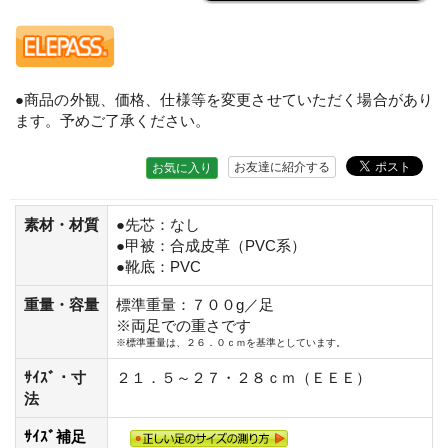
●商品の外観、価格、仕様等を変更させていただく場合があり
ます。予めご了承ください。
お友達に紹介する
お気に入り
素材・材質
●先芯：なし
●甲被：合成皮革（PVC系）
●靴底：PVC
重量・容量
標準重量：７００g／足
※両足での重さです
※標準重量は、２６．０ｃｍを基準としています。
ｻｲｽﾞ・寸
２１．５～２７・２８ｃｍ（ＥＥＥ）
法
ｻｲｽﾞ補足