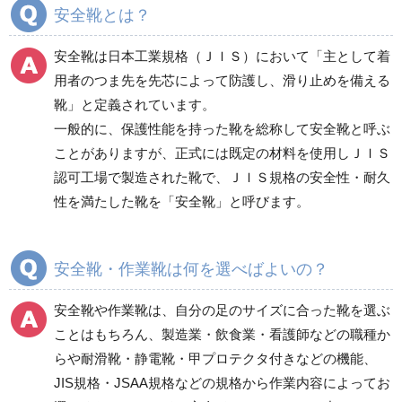
分煙対策機器
衛生用品
保安・保守用品
安全靴とは？
電気保守用品
ワイパー
クリーンルーム対策用品
安全靴は日本工業規格（ＪＩＳ）において「主として着
防災グッズ（防災セット）
救急医療品
用者のつま先を先芯によって防護し、滑り止めを備える
靴」と定義されています。
健康管理器具
季節商品
ウイルス対策用品
一般的に、保護性能を持った靴を総称して安全靴と呼ぶ
ことがありますが、正式には既定の材料を使用しＪＩＳ
商品カテゴリ一覧
認可工場で製造された靴で、ＪＩＳ規格の安全性・耐久
一般作業安全靴・エコ
一般作業安全靴・スニ
性を満たした靴を「安全靴」と呼びます。
タイプ
ーカー型
短靴
紐タイプ
中編上靴・長編上靴
バンドタイプ
安全靴・作業靴は何を選べばよいの？
半長靴
つま先保護性能なし
安全靴や作業靴は、自分の足のサイズに合った靴を選ぶ
スニーカータイプ
ことはもちろん、製造業・飲食業・看護師などの職種か
らや耐滑靴・静電靴・甲プロテクタ付きなどの機能、
JIS規格・JSAA規格などの規格から作業内容によってお
一般作業安全靴・ウレ
一般作業安全靴・ゴム2