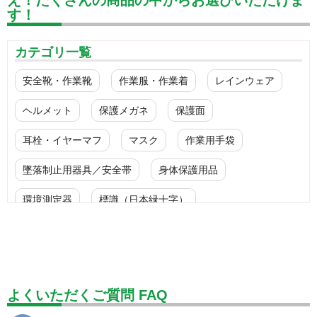
す！
カテゴリ一覧
安全靴・作業靴
作業服・作業着
レインウェア
ヘルメット
保護メガネ
保護面
耳栓・イヤーマフ
マスク
作業用手袋
墜落制止用器具／安全帯
身体保護用品
環境測定器
標識（日本緑十字）
標識（ユニットの安全標識）
標識（ユニットの建設標識）
標識関連商品
設備用品・作業補助用品
工事作業用品
よくいただくご質問 FAQ