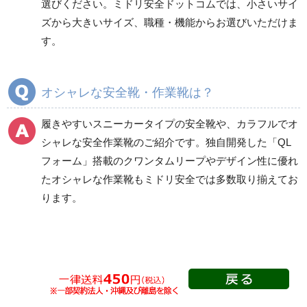
選びください。ミドリ安全ドットコムでは、小さいサイ
タン底
層底
ズから大きいサイズ、職種・機能からお選びいただけま
短靴
短靴
す。
中編上靴
中編上靴
長編上靴
長編上靴
半長靴
半長靴
オシャレな安全靴・作業靴は？
つま先保護性能なし
履きやすいスニーカータイプの安全靴
や、
カラフルでオ
シャレな安全作業靴
のご紹介です。独自開発した「QL
フォーム」搭載の
クワンタムリープ
やデザイン性に優れ
一般作業安全靴・ゴム1
プロスニーカー
層底
たオシャレな作業靴もミドリ安全では多数取り揃えてお
紐タイプ
ります。
短靴
マジック・スリッポン
中編上靴
タイプ
長編上靴
つま先保護性能なし
半長靴
Boaタイプ
つま先保護性能なし