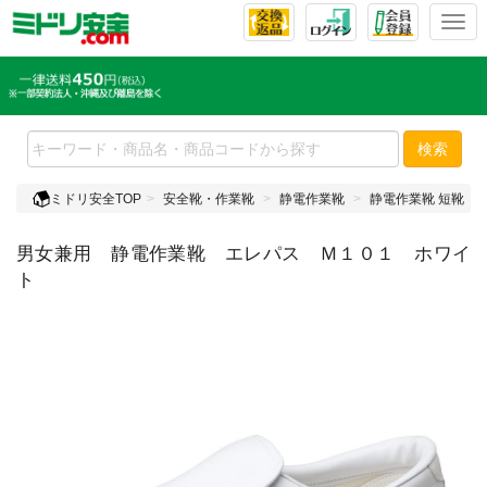
T
o
g
g
l
e
検索
n
a
ミドリ安全TOP
安全靴・作業靴
静電作業靴
静電作業靴 短靴
v
i
男女兼用 静電作業靴 エレパス Ｍ１０１ ホワイ
g
a
ト
t
i
o
n