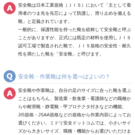
安全靴は日本工業規格（ＪＩＳ）において「主として着
防災グッズ（防災セット）
救急医療品
用者のつま先を先芯によって防護し、滑り止めを備える
靴」と定義されています。
健康管理器具
季節商品
ウイルス対策用品
一般的に、保護性能を持った靴を総称して安全靴と呼ぶ
ことがありますが、正式には既定の材料を使用しＪＩＳ
商品カテゴリ一覧
認可工場で製造された靴で、ＪＩＳ規格の安全性・耐久
一般作業安全靴・エコ
一般作業安全靴・スニ
性を満たした靴を「安全靴」と呼びます。
タイプ
ーカー型
短靴
紐タイプ
中編上靴・長編上靴
バンドタイプ
安全靴・作業靴は何を選べばよいの？
半長靴
つま先保護性能なし
安全靴や作業靴は、自分の足のサイズに合った靴を選ぶ
スニーカータイプ
ことはもちろん、製造業・飲食業・看護師などの職種か
らや耐滑靴・静電靴・甲プロテクタ付きなどの機能、
JIS規格・JSAA規格などの規格から作業内容によってお
一般作業安全靴・ウレ
一般作業安全靴・ゴム2
選びください。ミドリ安全ドットコムでは、小さいサイ
タン底
層底
ズから大きいサイズ、職種・機能からお選びいただけま
短靴
短靴