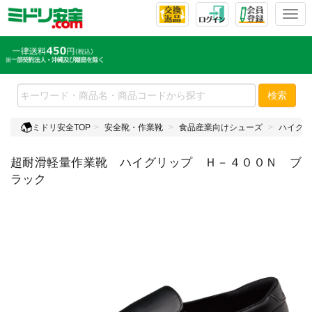
T
o
g
g
l
e
検索
n
a
ミドリ安全TOP
安全靴・作業靴
食品産業向けシューズ
ハイグリ
v
i
超耐滑軽量作業靴 ハイグリップ Ｈ－４００Ｎ ブ
g
a
ラック
t
i
o
n