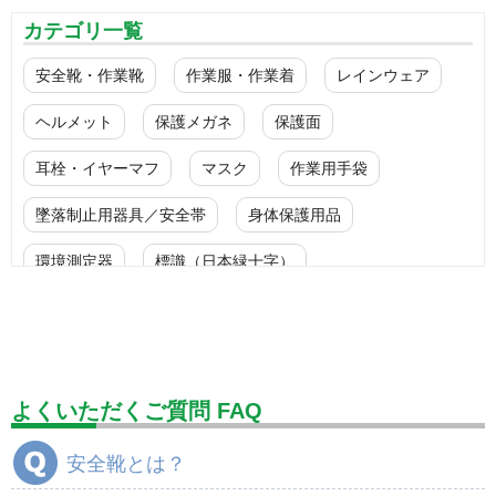
カテゴリ一覧
安全靴・作業靴
作業服・作業着
レインウェア
ヘルメット
保護メガネ
保護面
耳栓・イヤーマフ
マスク
作業用手袋
墜落制止用器具／安全帯
身体保護用品
環境測定器
標識（日本緑十字）
標識（ユニットの安全標識）
標識（ユニットの建設標識）
標識関連商品
設備用品・作業補助用品
工事作業用品
よくいただくご質問 FAQ
分煙対策機器
衛生用品
保安・保守用品
安全靴とは？
電気保守用品
ワイパー
クリーンルーム対策用品