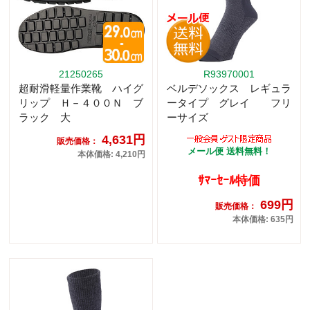
21250265
R93970001
超耐滑軽量作業靴 ハイグ
ベルデソックス レギュラ
リップ Ｈ－４００Ｎ ブ
ータイプ グレイ フリ
ラック 大
ーサイズ
4,631円
販売価格：
メール便 送料無料！
本体価格: 4,210円
ｻﾏｰｾｰﾙ特価
699円
販売価格：
本体価格: 635円