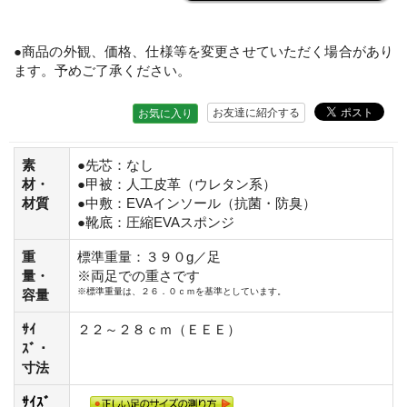
●商品の外観、価格、仕様等を変更させていただく場合があり
ます。予めご了承ください。
お友達に紹介する
お気に入り
素
●先芯：なし
材・
●甲被：人工皮革（ウレタン系）
材質
●中敷：EVAインソール（抗菌・防臭）
●靴底：圧縮EVAスポンジ
重
標準重量：３９０g／足
量・
※両足での重さです
※標準重量は、２６．０ｃｍを基準としています。
容量
ｻｲ
２２～２８ｃｍ（ＥＥＥ）
ｽﾞ・
寸法
ｻｲｽﾞ