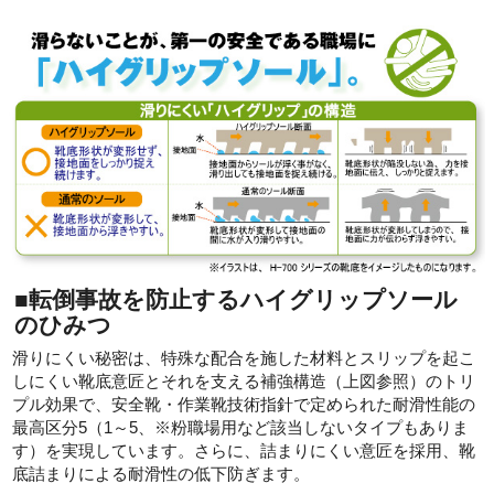
■転倒事故を防止するハイグリップソール
のひみつ
滑りにくい秘密は、特殊な配合を施した材料とスリップを起こ
しにくい靴底意匠とそれを支える補強構造（上図参照）のトリ
プル効果で、安全靴・作業靴技術指針で定められた耐滑性能の
最高区分5（1～5、※粉職場用など該当しないタイプもありま
す）を実現しています。さらに、詰まりにくい意匠を採用、靴
底詰まりによる耐滑性の低下防ぎます。