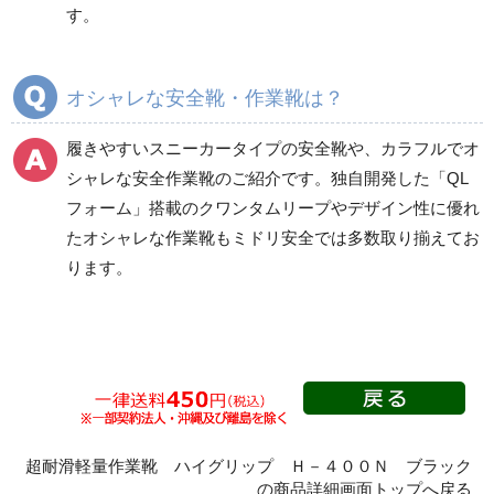
す。
中編上靴
中編上靴
長編上靴
長編上靴
半長靴
半長靴
オシャレな安全靴・作業靴は？
つま先保護性能なし
履きやすいスニーカータイプの安全靴
や、
カラフルでオ
シャレな安全作業靴
のご紹介です。独自開発した「QL
フォーム」搭載の
クワンタムリープ
やデザイン性に優れ
一般作業安全靴・ゴム1
プロスニーカー
層底
たオシャレな作業靴もミドリ安全では多数取り揃えてお
紐タイプ
ります。
短靴
マジック・スリッポン
中編上靴
タイプ
長編上靴
つま先保護性能なし
半長靴
Boaタイプ
つま先保護性能なし
超耐滑軽量作業靴 ハイグリップ Ｈ－４００Ｎ ブラック
静電・絶縁タイプ
滑りにくいタイプ
の商品詳細画面トップへ戻る