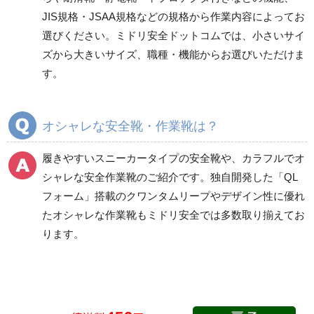
JIS規格・JSAA規格などの規格から作業内容によってお
一般作業安全靴・ウレ
一般作業安全靴・ゴム2
選びください。ミドリ安全ドットコムでは、小さいサイ
タン底
層底
ズから大きいサイズ、職種・機能からお選びいただけま
短靴
短靴
す。
中編上靴
中編上靴
長編上靴
長編上靴
半長靴
半長靴
オシャレな安全靴・作業靴は？
つま先保護性能なし
履きやすいスニーカータイプの安全靴
や、
カラフルでオ
シャレな安全作業靴
のご紹介です。独自開発した「QL
フォーム」搭載の
クワンタムリープ
やデザイン性に優れ
一般作業安全靴・ゴム1
プロスニーカー
層底
たオシャレな作業靴もミドリ安全では多数取り揃えてお
紐タイプ
ります。
短靴
マジック・スリッポン
中編上靴
タイプ
長編上靴
つま先保護性能なし
半長靴
Boaタイプ