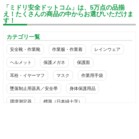
「ミドリ安全ドットコム」は、5万点の品揃
え！たくさんの商品の中からお選びいただけま
す！
カテゴリ一覧
安全靴・作業靴
作業服・作業着
レインウェア
ヘルメット
保護メガネ
保護面
耳栓・イヤーマフ
マスク
作業用手袋
墜落制止用器具／安全帯
身体保護用品
環境測定器
標識（日本緑十字）
標識（ユニットの安全標識）
標識（ユニットの建設標識）
標識関連商品