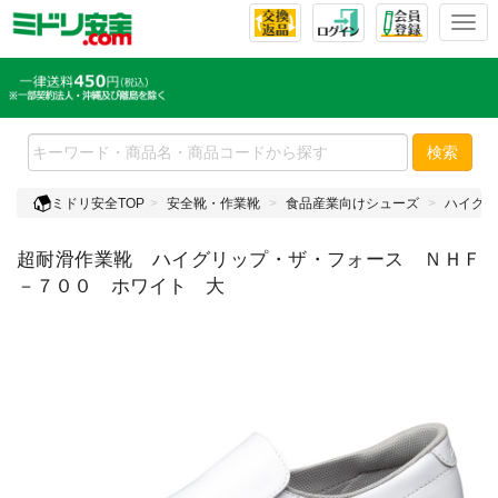
T
o
g
g
l
e
検索
n
a
ミドリ安全TOP
安全靴・作業靴
食品産業向けシューズ
ハイグリ
v
i
超耐滑作業靴 ハイグリップ・ザ・フォース ＮＨＦ
g
a
－７００ ホワイト 大
t
i
o
n