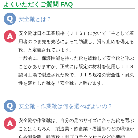
設備用品・作業補助用品
工事作業用品
よくいただくご質問 FAQ
分煙対策機器
衛生用品
保安・保守用品
安全靴とは？
電気保守用品
ワイパー
クリーンルーム対策用品
安全靴は日本工業規格（ＪＩＳ）において「主として着
防災グッズ（防災セット）
救急医療品
用者のつま先を先芯によって防護し、滑り止めを備える
靴」と定義されています。
健康管理器具
季節商品
ウイルス対策用品
一般的に、保護性能を持った靴を総称して安全靴と呼ぶ
ことがありますが、正式には既定の材料を使用しＪＩＳ
商品カテゴリ一覧
認可工場で製造された靴で、ＪＩＳ規格の安全性・耐久
一般作業安全靴・エコ
一般作業安全靴・スニ
性を満たした靴を「安全靴」と呼びます。
タイプ
ーカー型
短靴
紐タイプ
中編上靴・長編上靴
バンドタイプ
安全靴・作業靴は何を選べばよいの？
半長靴
つま先保護性能なし
安全靴や作業靴は、自分の足のサイズに合った靴を選ぶ
スニーカータイプ
ことはもちろん、製造業・飲食業・看護師などの職種か
らや耐滑靴・静電靴・甲プロテクタ付きなどの機能、