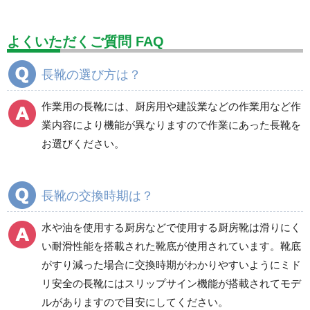
標識（ユニットの建設標識）
標識関連商品
設備用品・作業補助用品
工事作業用品
よくいただくご質問 FAQ
分煙対策機器
衛生用品
保安・保守用品
長靴の選び方は？
電気保守用品
ワイパー
クリーンルーム対策用品
作業用の長靴には、厨房用や建設業などの作業用など作
防災グッズ（防災セット）
救急医療品
業内容により機能が異なりますので作業にあった長靴を
お選びください。
健康管理器具
季節商品
ウイルス対策用品
商品カテゴリ一覧
長靴の交換時期は？
一般作業安全靴・エコ
一般作業安全靴・スニ
タイプ
ーカー型
水や油を使用する厨房などで使用する厨房靴は滑りにく
い耐滑性能を搭載された靴底が使用されています。靴底
短靴
紐タイプ
がすり減った場合に交換時期がわかりやすいようにミド
中編上靴・長編上靴
バンドタイプ
リ安全の長靴にはスリップサイン機能が搭載されてモデ
半長靴
つま先保護性能なし
ルがありますので目安にしてください。
スニーカータイプ