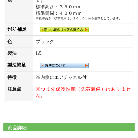
法
Ｅ）
標準高さ：３５０ｍｍ
標準筒周：４２０ｍｍ
※標準高さ、標準筒周は、２６．０ｃｍを基準としています。
ｻｲｽﾞ補足
色
ブラック
製法
I式
製法補足
特徴
※内側にエアチャネル付
注意点
※つま先保護性能（先芯装備）はありませ
ん。
商品詳細