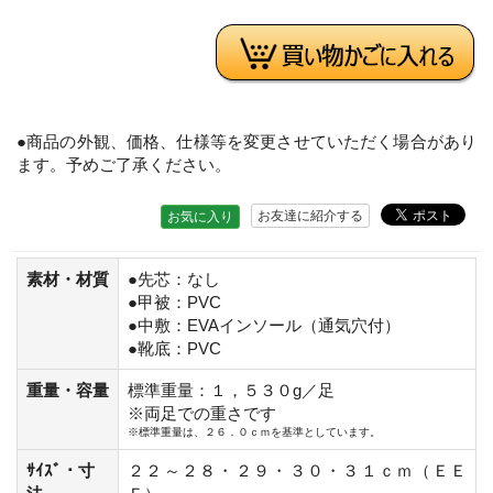
●商品の外観、価格、仕様等を変更させていただく場合があり
ます。予めご了承ください。
お友達に紹介する
お気に入り
素材・材質
●先芯：なし
●甲被：PVC
●中敷：EVAインソール（通気穴付）
●靴底：PVC
重量・容量
標準重量：１，５３０g／足
※両足での重さです
※標準重量は、２６．０ｃｍを基準としています。
ｻｲｽﾞ・寸
２２～２８・２９・３０・３１ｃｍ（ＥＥ