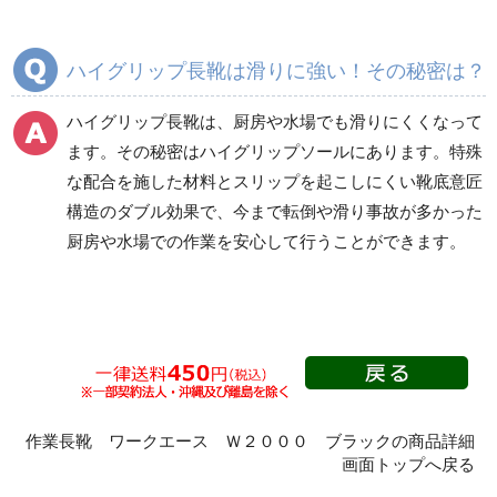
ハイグリップ長靴は滑りに強い！その秘密は？
一般作業安全靴・ウレ
一般作業安全靴・ゴム2
タン底
層底
ハイグリップ長靴は、厨房や水場でも滑りにくくなって
短靴
短靴
ます。その秘密はハイグリップソールにあります。特殊
中編上靴
中編上靴
な配合を施した材料とスリップを起こしにくい靴底意匠
長編上靴
長編上靴
構造のダブル効果で、今まで転倒や滑り事故が多かった
厨房や水場での作業を安心して行うことができます。
半長靴
半長靴
つま先保護性能なし
一般作業安全靴・ゴム1
プロスニーカー
層底
紐タイプ
短靴
マジック・スリッポン
作業長靴 ワークエース Ｗ２０００ ブラックの商品詳細
中編上靴
タイプ
画面トップへ戻る
長編上靴
つま先保護性能なし