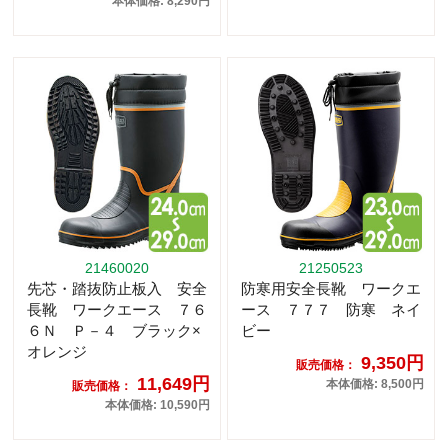
本体価格: 8,290円
21460020
21250523
先芯・踏抜防止板入 安全
防寒用安全長靴 ワークエ
長靴 ワークエース ７６
ース ７７７ 防寒 ネイ
６Ｎ Ｐ－４ ブラック×
ビー
オレンジ
9,350円
販売価格：
11,649円
本体価格: 8,500円
販売価格：
本体価格: 10,590円