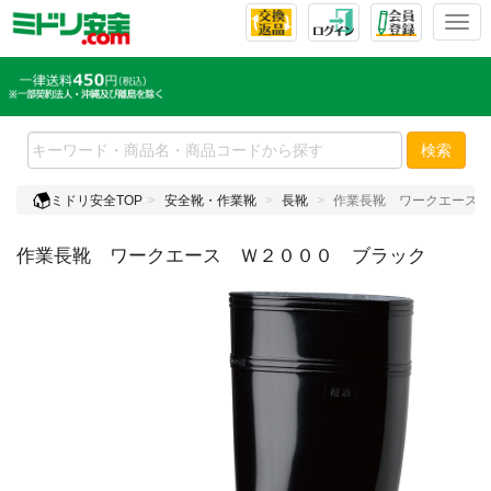
T
o
g
g
l
e
検索
n
a
ミドリ安全TOP
安全靴・作業靴
長靴
作業長靴 ワークエース 
v
i
作業長靴 ワークエース Ｗ２０００ ブラック
g
a
t
i
o
n