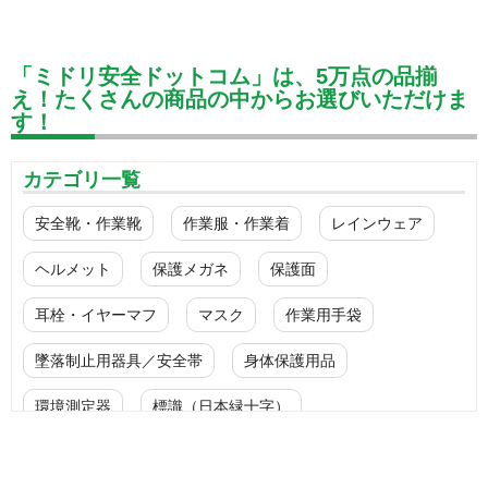
「ミドリ安全ドットコム」は、5万点の品揃
え！たくさんの商品の中からお選びいただけま
す！
カテゴリ一覧
安全靴・作業靴
作業服・作業着
レインウェア
ヘルメット
保護メガネ
保護面
耳栓・イヤーマフ
マスク
作業用手袋
墜落制止用器具／安全帯
身体保護用品
環境測定器
標識（日本緑十字）
標識（ユニットの安全標識）