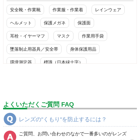
安全靴・作業靴
作業服・作業着
レインウェア
ヘルメット
保護メガネ
保護面
耳栓・イヤーマフ
マスク
作業用手袋
墜落制止用器具／安全帯
身体保護用品
環境測定器
標識（日本緑十字）
標識（ユニットの安全標識）
標識（ユニットの建設標識）
標識関連商品
設備用品・作業補助用品
工事作業用品
よくいただくご質問 FAQ
分煙対策機器
衛生用品
保安・保守用品
レンズの"くもり"を防止するには？
電気保守用品
ワイパー
クリーンルーム対策用品
ご質問、お問い合わせのなかで一番多いのがレンズ