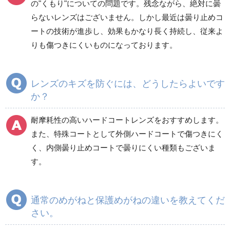
防災グッズ（防災セット）
救急医療品
の"くもり"についての問題です。残念ながら、絶対に曇
らないレンズはございません。しかし最近は曇り止めコ
健康管理器具
季節商品
ウイルス対策用品
ートの技術が進歩し、効果もかなり長く持続し、従来よ
りも傷つきにくいものになっております。
商品カテゴリ一覧
保護メガネ
ゴーグル
レンズのキズを防ぐには、どうしたらよいです
か？
前掛け型メガネ
レーザー用しゃ光メガ
ネ
耐摩耗性の高いハードコートレンズをおすすめします。
また、特殊コートとして外側ハードコートで傷つきにく
く、内側曇り止めコートで曇りにくい種類もございま
しゃ光メガネ
その他
す。
通常のめがねと保護めがねの違いを教えてくだ
さい。