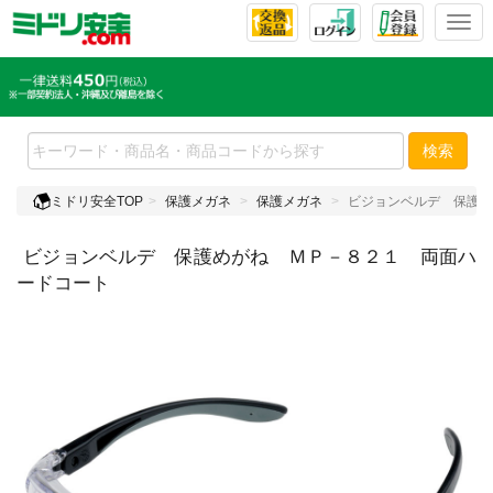
T
o
g
g
l
e
検索
n
a
ミドリ安全TOP
保護メガネ
保護メガネ
ビジョンベルデ 保護め
v
i
ビジョンベルデ 保護めがね ＭＰ－８２１ 両面ハ
g
a
ードコート
t
i
o
n