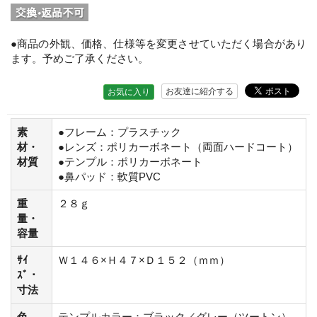
●商品の外観、価格、仕様等を変更させていただく場合があり
ます。予めご了承ください。
お友達に紹介する
お気に入り
素
●フレーム：プラスチック
材・
●レンズ：ポリカーボネート（両面ハードコート）
材質
●テンプル：ポリカーボネート
●鼻パッド：軟質PVC
重
２８ｇ
量・
容量
ｻｲ
Ｗ１４６×Ｈ４７×Ｄ１５２（ｍｍ）
ｽﾞ・
寸法
色
テンプルカラー：ブラック／グレー（ツートン）