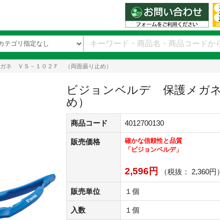
ガネ ＶＳ－１０２Ｆ （両面曇り止め）
ビジョンベルデ 保護メガネ
め）
商品コード
4012700130
確かな信頼性と品質
販売価格
「ビジョンベルデ」
2,596円
（税抜： 2,360円
販売単位
１個
入数
１個