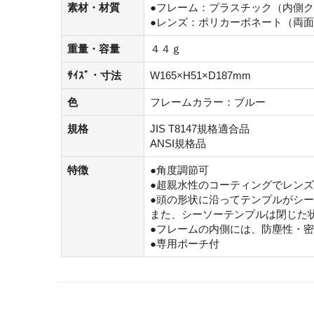
素材・材質
●フレーム：プラスチック（内側
●レンズ：ポリカーボネート（両
重量・容量
４４ｇ
ｻｲｽﾞ・寸法
W165×H51×D187mm
色
フレームカラー：ブルー
規格
JIS T8147規格適合品
ANSI規格品
特徴
●角度調節可
●超親水性のコーティングでレン
●頭の形状に沿ってテンプルがシ
また、シーソーテンプルは閉じた
●フレームの内側には、防塵性・
●専用ポーチ付