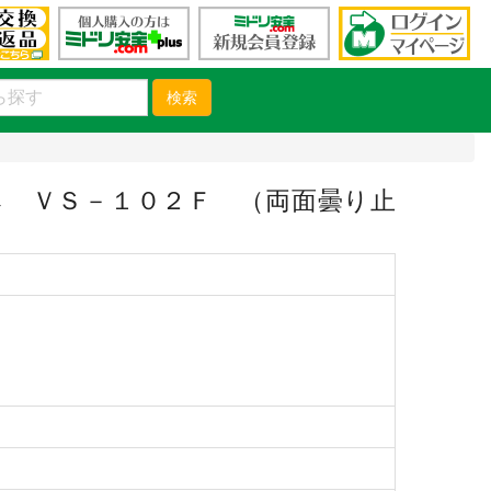
検索
 ＶＳ－１０２Ｆ （両面曇り止
）