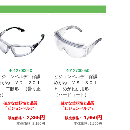
4012700040
4012700050
ビジョンベルデ 保護
ビジョンベルデ 保護
めがね ＶＤ－２０１
めがね ＶＳ－３０１
Ｆ 二眼形 （曇り止
Ｈ めがね併用形
め）
（ハードコート）
確かな信頼性と品質
確かな信頼性と品質
「ビジョンベルデ」
「ビジョンベルデ」
2,365円
1,650円
販売価格：
販売価格：
本体価格: 2,150円
本体価格: 1,500円