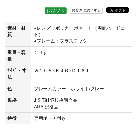
お友達に紹介する
お気に入り
素材・材
●レンズ：ポリカーボネート（両面ハードコー
質
ト）
●フレーム：プラスチック
重量・容
２９ｇ
量
ｻｲｽﾞ・寸
Ｗ１５５×Ｈ４６×Ｄ１６１
法
色
フレームカラー：ホワイト/グレー
規格
JIS T8147規格適合品
ANSI規格品
特徴
専用ポーチ付き