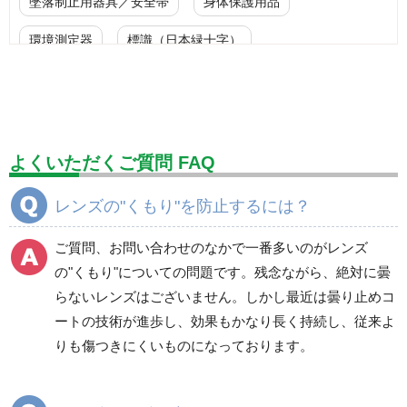
墜落制止用器具／安全帯
身体保護用品
環境測定器
標識（日本緑十字）
標識（ユニットの安全標識）
標識（ユニットの建設標識）
標識関連商品
設備用品・作業補助用品
工事作業用品
よくいただくご質問 FAQ
分煙対策機器
衛生用品
保安・保守用品
レンズの"くもり"を防止するには？
電気保守用品
ワイパー
クリーンルーム対策用品
ご質問、お問い合わせのなかで一番多いのがレンズ
防災グッズ（防災セット）
救急医療品
の"くもり"についての問題です。残念ながら、絶対に曇
らないレンズはございません。しかし最近は曇り止めコ
健康管理器具
季節商品
ウイルス対策用品
ートの技術が進歩し、効果もかなり長く持続し、従来よ
りも傷つきにくいものになっております。
商品カテゴリ一覧
保護メガネ
ゴーグル