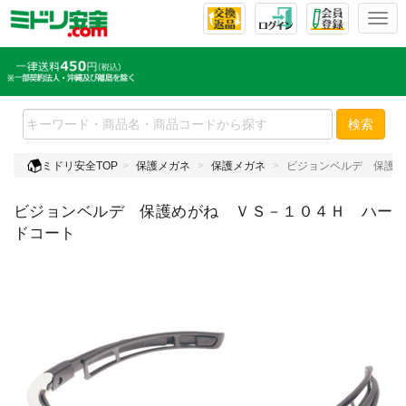
T
o
g
g
l
e
検索
n
a
ミドリ安全TOP
保護メガネ
保護メガネ
ビジョンベルデ 保護め
v
i
ビジョンベルデ 保護めがね ＶＳ－１０４Ｈ ハー
g
a
ドコート
t
i
o
n