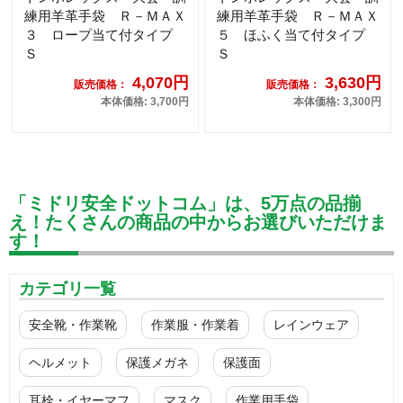
練用羊革手袋 Ｒ－ＭＡＸ
練用羊革手袋 Ｒ－ＭＡＸ
３ ロープ当て付タイプ
５ ほふく当て付タイプ
Ｓ
Ｓ
4,070円
3,630円
販売価格：
販売価格：
本体価格: 3,700円
本体価格: 3,300円
「ミドリ安全ドットコム」は、5万点の品揃
え！たくさんの商品の中からお選びいただけま
す！
カテゴリ一覧
安全靴・作業靴
作業服・作業着
レインウェア
ヘルメット
保護メガネ
保護面
耳栓・イヤーマフ
マスク
作業用手袋