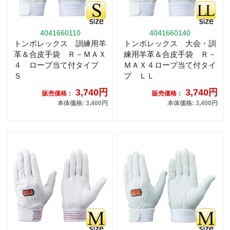
4041660110
4041660140
トンボレックス 訓練用羊
トンボレックス 大会・訓
革＆合皮手袋 Ｒ－ＭＡＸ
練用羊革＆合皮手袋 Ｒ－
４ ロープ当て付タイプ
ＭＡＸ４ロープ当て付タイ
Ｓ
プ ＬＬ
3,740円
3,740円
販売価格：
販売価格：
本体価格: 3,400円
本体価格: 3,400円