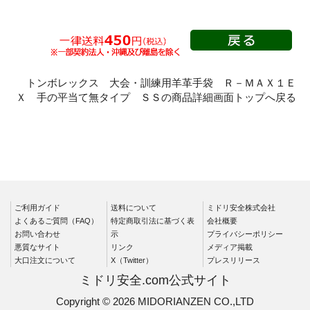
品質管理用手袋
耐切創性手袋
耐突刺性手袋
防振手袋
トンボレックス 大会・訓練用羊革手袋 Ｒ－ＭＡＸ１Ｅ
Ｘ 手の平当て無タイプ ＳＳの商品詳細画面トップへ戻る
耐熱保護手袋
低温作業用手袋
絶縁(高圧・低圧)手袋
消防・救助作業用手袋
救助競技大会・訓練用
ロープ降下用
ご利用ガイド
送料について
ミドリ安全株式会社
牛革
よくあるご質問（FAQ）
特定商取引法に基づく表
会社概要
羊革
お問い合わせ
示
プライバシーポリシー
悪質なサイト
リンク
メディア掲載
人工皮革・合成皮革
大口注文について
X（Twitter）
プレスリリース
ケブラー繊維製
ミドリ安全.com公式サイト
Copyright © 2026 MIDORIANZEN CO.,LTD