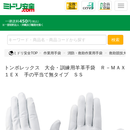
T
o
g
g
l
e
検索
n
a
ミドリ安全TOP
作業用手袋
消防・救助作業用手袋
救助競技大会
v
i
トンボレックス 大会・訓練用羊革手袋 Ｒ－ＭＡＸ
g
a
１ＥＸ 手の平当て無タイプ ＳＳ
t
i
o
n