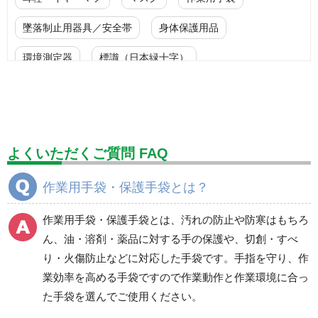
墜落制止用器具／安全帯
身体保護用品
環境測定器
標識（日本緑十字）
標識（ユニットの安全標識）
標識（ユニットの建設標識）
標識関連商品
設備用品・作業補助用品
工事作業用品
よくいただくご質問 FAQ
分煙対策機器
衛生用品
保安・保守用品
作業用手袋・保護手袋とは？
電気保守用品
ワイパー
クリーンルーム対策用品
作業用手袋・保護手袋とは、汚れの防止や防寒はもちろ
防災グッズ（防災セット）
救急医療品
ん、油・溶剤・薬品に対する手の保護や、切創・すべ
り・火傷防止などに対応した手袋です。手指を守り、作
健康管理器具
季節商品
ウイルス対策用品
業効率を高める手袋ですので作業動作と作業環境に合っ
た手袋を選んでご使用ください。
商品カテゴリ一覧