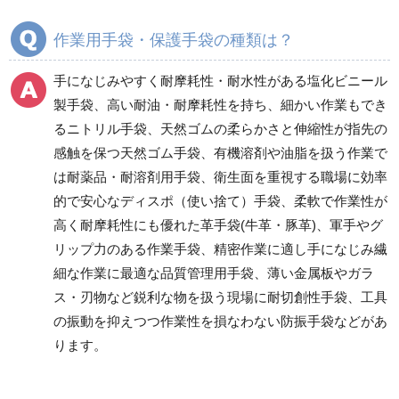
塩化ビニール製手袋
ニトリル手袋
作業用手袋・保護手袋の種類は？
天然ゴム手袋
耐薬品・耐溶剤用手袋
手になじみやすく耐摩耗性・耐水性がある塩化ビニール
製手袋、高い耐油・耐摩耗性を持ち、細かい作業もでき
るニトリル手袋、天然ゴムの柔らかさと伸縮性が指先の
ディスポ(使い捨て)手袋
革手袋（牛革・豚革・
感触を保つ天然ゴム手袋、有機溶剤や油脂を扱う作業で
山羊革）
塩化ビニール手袋
は耐薬品・耐溶剤用手袋、衛生面を重視する職場に効率
ニトリル手袋
的で安心なディスポ（使い捨て）手袋、柔軟で作業性が
ポリエチレン手袋
高く耐摩耗性にも優れた革手袋(牛革・豚革)、軍手やグ
天然ゴム手袋
リップ力のある作業手袋、精密作業に適し手になじみ繊
細な作業に最適な品質管理用手袋、薄い金属板やガラ
ス・刃物など鋭利な物を扱う現場に耐切創性手袋、工具
人工・合成皮革手袋
軍手・滑り止め加工手
の振動を抑えつつ作業性を損なわない防振手袋などがあ
袋
ります。