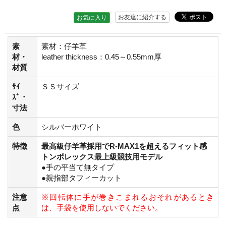
お友達に紹介する
お気に入り
素
素材：仔羊革
材・
leather thickness：0.45～0.55mm厚
材質
ｻｲ
ＳＳサイズ
ｽﾞ・
寸法
色
シルバーホワイト
特徴
最高級仔羊革採用でR-MAX1を超えるフィット感
トンボレックス最上級競技用モデル
●手の平当て無タイプ
●親指部タフィーカット
注意
※回転体に手が巻きこまれるおそれがあるとき
点
は、手袋を使用しないでください。