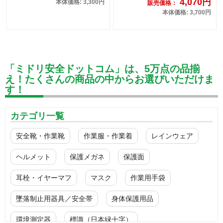
4,070円
本体価格: 3,300円
販売価格：
本体価格: 3,700円
「ミドリ安全ドットコム」は、5万点の品揃
え！たくさんの商品の中からお選びいただけま
す！
カテゴリ一覧
安全靴・作業靴
作業服・作業着
レインウェア
ヘルメット
保護メガネ
保護面
耳栓・イヤーマフ
マスク
作業用手袋
墜落制止用器具／安全帯
身体保護用品
環境測定器
標識（日本緑十字）