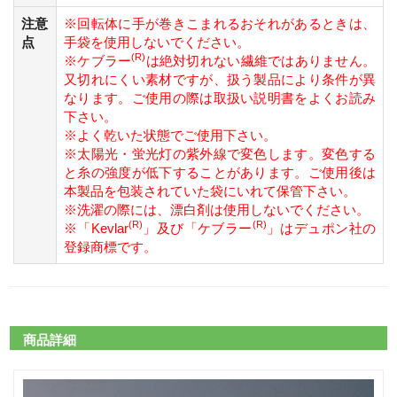
注意
※回転体に手が巻きこまれるおそれがあるときは、
点
手袋を使用しないでください。
(R)
※ケブラー
は絶対切れない繊維ではありません。
又切れにくい素材ですが、扱う製品により条件が異
なります。ご使用の際は取扱い説明書をよくお読み
下さい。
※よく乾いた状態でご使用下さい。
※太陽光・蛍光灯の紫外線で変色します。変色する
と糸の強度が低下することがあります。ご使用後は
本製品を包装されていた袋にいれて保管下さい。
※洗濯の際には、漂白剤は使用しないでください。
(R)
(R)
※「Kevlar
」及び「ケブラー
」はデュポン社の
登録商標です。
商品詳細