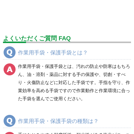
標識（ユニットの安全標識）
標識（ユニットの建設標識）
標識関連商品
設備用品・作業補助用品
工事作業用品
よくいただくご質問 FAQ
分煙対策機器
衛生用品
保安・保守用品
作業用手袋・保護手袋とは？
電気保守用品
ワイパー
クリーンルーム対策用品
作業用手袋・保護手袋とは、汚れの防止や防寒はもちろ
防災グッズ（防災セット）
救急医療品
ん、油・溶剤・薬品に対する手の保護や、切創・すべ
り・火傷防止などに対応した手袋です。手指を守り、作
健康管理器具
季節商品
ウイルス対策用品
業効率を高める手袋ですので作業動作と作業環境に合っ
た手袋を選んでご使用ください。
商品カテゴリ一覧
塩化ビニール製手袋
ニトリル手袋
作業用手袋・保護手袋の種類は？
天然ゴム手袋
耐薬品・耐溶剤用手袋