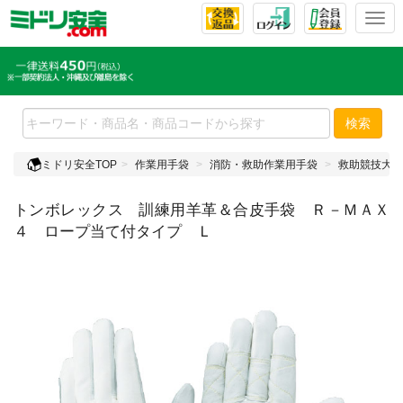
T
o
g
g
l
e
検索
n
a
ミドリ安全TOP
作業用手袋
消防・救助作業用手袋
救助競技大会
v
i
トンボレックス 訓練用羊革＆合皮手袋 Ｒ－ＭＡＸ
g
a
４ ロープ当て付タイプ Ｌ
t
i
o
n