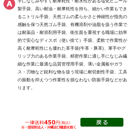
手になじみやすく耐摩耗性・耐水性がある塩化ビニール
製手袋、高い耐油・耐摩耗性を持ち、細かい作業もでき
るニトリル手袋、天然ゴムの柔らかさと伸縮性が指先の
ディスポ(使い捨て)手袋
革手袋（牛革・豚革・
感触を保つ天然ゴム手袋、有機溶剤や油脂を扱う作業で
山羊革）
塩化ビニール手袋
は耐薬品・耐溶剤用手袋、衛生面を重視する職場に効率
ニトリル手袋
的で安心なディスポ（使い捨て）手袋、柔軟で作業性が
ポリエチレン手袋
高く耐摩耗性にも優れた革手袋(牛革・豚革)、軍手やグ
天然ゴム手袋
リップ力のある作業手袋、精密作業に適し手になじみ繊
細な作業に最適な品質管理用手袋、薄い金属板やガラ
ス・刃物など鋭利な物を扱う現場に耐切創性手袋、工具
人工・合成皮革手袋
軍手・滑り止め加工手
の振動を抑えつつ作業性を損なわない防振手袋などがあ
袋
ります。
品質管理用手袋
耐切創性手袋
耐突刺性手袋
防振手袋