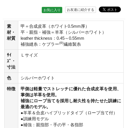
お友達に紹介する
お気に入り
素
甲＝合成皮革（ホワイト0.5mm厚）
材・
平・親指・補強＝羊革（シルバーホワイト）
材質
leather thickness：0.45～0.55mm
(R)
補強縫糸：ケブラー
繊維製糸
ｻｲ
Ｌサイズ
ｽﾞ・
寸法
色
シルバーホワイト
特徴
甲側は軽量でストレッチに優れた合成皮革を使用、
掌側は羊革を使用。
補強にロープ当てを採用し耐久性を持たせた訓練に
最適のモデル。
●羊革＆合皮ハイブリッドタイプ（ロープ当て付）
●訓練用モデル
●補強：親指部・手の平・各指部