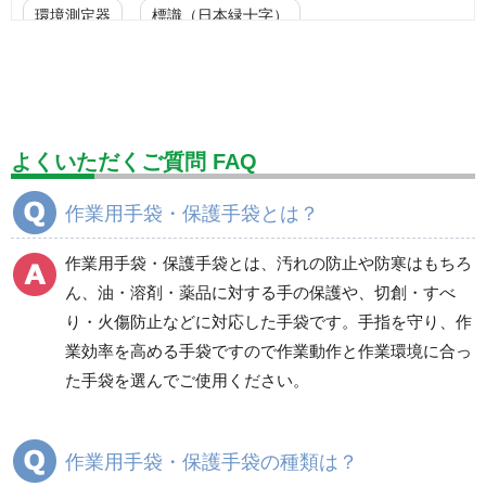
環境測定器
標識（日本緑十字）
標識（ユニットの安全標識）
標識（ユニットの建設標識）
標識関連商品
設備用品・作業補助用品
工事作業用品
よくいただくご質問 FAQ
分煙対策機器
衛生用品
保安・保守用品
作業用手袋・保護手袋とは？
電気保守用品
ワイパー
クリーンルーム対策用品
作業用手袋・保護手袋とは、汚れの防止や防寒はもちろ
防災グッズ（防災セット）
救急医療品
ん、油・溶剤・薬品に対する手の保護や、切創・すべ
り・火傷防止などに対応した手袋です。手指を守り、作
健康管理器具
季節商品
ウイルス対策用品
業効率を高める手袋ですので作業動作と作業環境に合っ
た手袋を選んでご使用ください。
商品カテゴリ一覧
塩化ビニール製手袋
ニトリル手袋
作業用手袋・保護手袋の種類は？