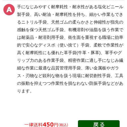
天然ゴム手袋
耐薬品・耐溶剤用手袋
手になじみやすく耐摩耗性・耐水性がある塩化ビニール
製手袋、高い耐油・耐摩耗性を持ち、細かい作業もでき
るニトリル手袋、天然ゴムの柔らかさと伸縮性が指先の
ディスポ(使い捨て)手袋
革手袋（牛革・豚革・
感触を保つ天然ゴム手袋、有機溶剤や油脂を扱う作業で
山羊革）
塩化ビニール手袋
は耐薬品・耐溶剤用手袋、衛生面を重視する職場に効率
ニトリル手袋
的で安心なディスポ（使い捨て）手袋、柔軟で作業性が
ポリエチレン手袋
高く耐摩耗性にも優れた革手袋(牛革・豚革)、軍手やグ
天然ゴム手袋
リップ力のある作業手袋、精密作業に適し手になじみ繊
細な作業に最適な品質管理用手袋、薄い金属板やガラ
ス・刃物など鋭利な物を扱う現場に耐切創性手袋、工具
人工・合成皮革手袋
軍手・滑り止め加工手
の振動を抑えつつ作業性を損なわない防振手袋などがあ
袋
ります。
品質管理用手袋
耐切創性手袋