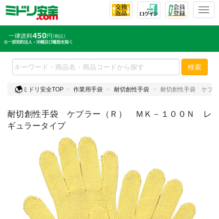
T
o
g
g
l
e
検索
n
a
ミドリ安全TOP
作業用手袋
耐切創性手袋
耐切創性手袋 ケブラ
v
i
耐切創性手袋 ケブラー（Ｒ） ＭＫ－１００Ｎ レ
g
a
ギュラータイプ
t
i
o
n