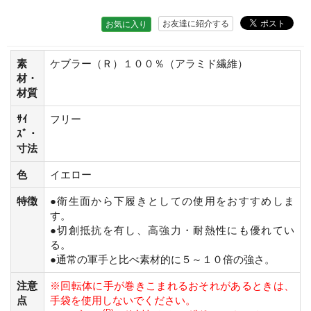
お友達に紹介する
お気に入り
素
ケブラー（Ｒ）１００％（アラミド繊維）
材・
材質
ｻｲ
フリー
ｽﾞ・
寸法
色
イエロー
特徴
●衛生面から下履きとしての使用をおすすめしま
す。
●切創抵抗を有し、高強力・耐熱性にも優れてい
る。
●通常の軍手と比べ素材的に５～１０倍の強さ。
注意
※回転体に手が巻きこまれるおそれがあるときは、
点
手袋を使用しないでください。