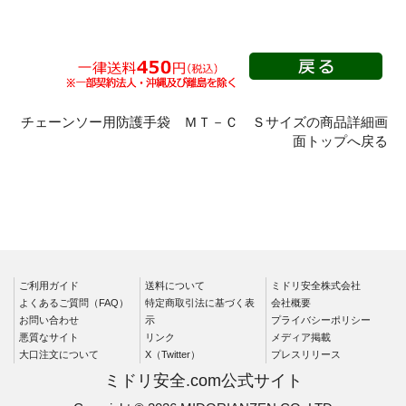
品質管理用手袋
耐切創性手袋
耐突刺性手袋
防振手袋
チェーンソー用防護手袋 ＭＴ－Ｃ Ｓサイズの商品詳細画
面トップへ戻る
耐熱保護手袋
低温作業用手袋
絶縁(高圧・低圧)手袋
消防・救助作業用手袋
救助競技大会・訓練用
ロープ降下用
ご利用ガイド
送料について
ミドリ安全株式会社
牛革
よくあるご質問（FAQ）
特定商取引法に基づく表
会社概要
羊革
お問い合わせ
示
プライバシーポリシー
悪質なサイト
リンク
メディア掲載
人工皮革・合成皮革
大口注文について
X（Twitter）
プレスリリース
ケブラー繊維製
ミドリ安全.com公式サイト