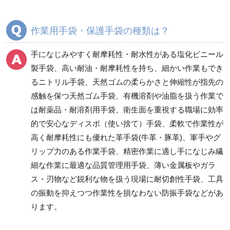
塩化ビニール製手袋
ニトリル手袋
作業用手袋・保護手袋の種類は？
天然ゴム手袋
耐薬品・耐溶剤用手袋
手になじみやすく耐摩耗性・耐水性がある塩化ビニール
製手袋、高い耐油・耐摩耗性を持ち、細かい作業もでき
るニトリル手袋、天然ゴムの柔らかさと伸縮性が指先の
ディスポ(使い捨て)手袋
革手袋（牛革・豚革・
感触を保つ天然ゴム手袋、有機溶剤や油脂を扱う作業で
山羊革）
塩化ビニール手袋
は耐薬品・耐溶剤用手袋、衛生面を重視する職場に効率
ニトリル手袋
的で安心なディスポ（使い捨て）手袋、柔軟で作業性が
ポリエチレン手袋
高く耐摩耗性にも優れた革手袋(牛革・豚革)、軍手やグ
天然ゴム手袋
リップ力のある作業手袋、精密作業に適し手になじみ繊
細な作業に最適な品質管理用手袋、薄い金属板やガラ
ス・刃物など鋭利な物を扱う現場に耐切創性手袋、工具
人工・合成皮革手袋
軍手・滑り止め加工手
の振動を抑えつつ作業性を損なわない防振手袋などがあ
袋
ります。