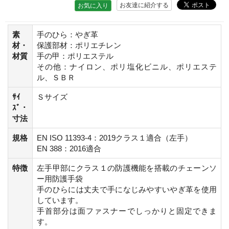
お友達に紹介する
お気に入り
素
手のひら：やぎ革
材・
保護部材：ポリエチレン
材質
手の甲：ポリエステル
その他：ナイロン、ポリ塩化ビニル、ポリエステ
ル、ＳＢＲ
ｻｲ
Ｓサイズ
ｽﾞ・
寸法
規格
EN ISO 11393-4：2019クラス１適合（左手）
EN 388：2016適合
特徴
左手甲部にクラス１の防護機能を搭載のチェーンソ
ー用防護手袋
手のひらには丈夫で手になじみやすいやぎ革を使用
しています。
手首部分は面ファスナーでしっかりと固定できま
す。