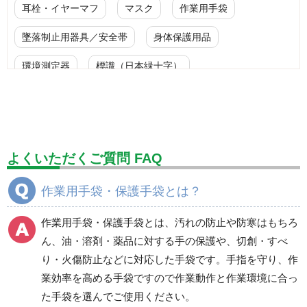
耳栓・イヤーマフ
マスク
作業用手袋
墜落制止用器具／安全帯
身体保護用品
環境測定器
標識（日本緑十字）
標識（ユニットの安全標識）
標識（ユニットの建設標識）
標識関連商品
設備用品・作業補助用品
工事作業用品
よくいただくご質問 FAQ
分煙対策機器
衛生用品
保安・保守用品
作業用手袋・保護手袋とは？
電気保守用品
ワイパー
クリーンルーム対策用品
作業用手袋・保護手袋とは、汚れの防止や防寒はもちろ
防災グッズ（防災セット）
救急医療品
ん、油・溶剤・薬品に対する手の保護や、切創・すべ
り・火傷防止などに対応した手袋です。手指を守り、作
健康管理器具
季節商品
ウイルス対策用品
業効率を高める手袋ですので作業動作と作業環境に合っ
た手袋を選んでご使用ください。
商品カテゴリ一覧