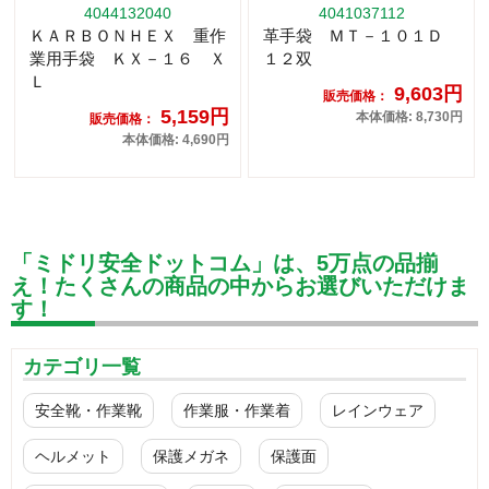
4044132040
4041037112
ＫＡＲＢＯＮＨＥＸ 重作
革手袋 ＭＴ－１０１Ｄ
業用手袋 ＫＸ－１６ Ｘ
１２双
Ｌ
9,603円
販売価格：
5,159円
本体価格: 8,730円
販売価格：
本体価格: 4,690円
「ミドリ安全ドットコム」は、5万点の品揃
え！たくさんの商品の中からお選びいただけま
す！
カテゴリ一覧
安全靴・作業靴
作業服・作業着
レインウェア
ヘルメット
保護メガネ
保護面