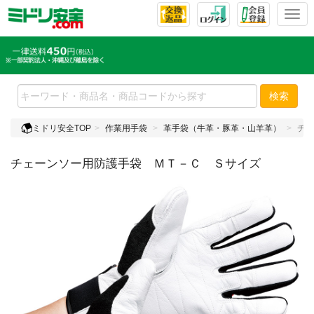
T
o
g
g
l
e
検索
n
a
ミドリ安全TOP
作業用手袋
革手袋（牛革・豚革・山羊革）
チェ
v
i
チェーンソー用防護手袋 ＭＴ－Ｃ Ｓサイズ
g
a
t
i
o
n