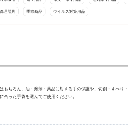
管理器具
季節商品
ウイルス対策用品
ニトリル手袋
ディスポ(使い捨て)手袋
塩化ビニール手袋
ニトリル手袋
ポリエチレン手袋
はもちろん、油・溶剤・薬品に対する手の保護や、切創・すべり
天然ゴム手袋
に合った手袋を選んでご使用ください。
軍手・滑り止め加工手袋