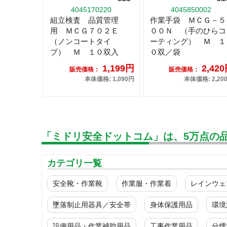
4045170220
4045850002
組立検査 品質管理
作業手袋 ＭＣＧ－５
用 ＭＣＧ７０２Ｅ
００Ｎ （手のひらコ
（ノンコートタイ
ーティング） Ｍ １
プ） Ｍ １０双入
０双／袋
1,199円
2,42
販売価格：
販売価格：
本体価格: 1,090円
本体価格: 2,20
「ミドリ安全ドットコム」は、5万点の
カテゴリ一覧
安全靴・作業靴
作業服・作業着
レインウェ
墜落制止用器具／安全帯
身体保護用品
環境
設備用品・作業補助用品
工事作業用品
分煙