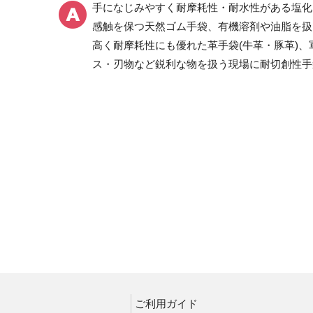
手になじみやすく耐摩耗性・耐水性がある塩化
耐切創性手袋
感触を保つ天然ゴム手袋、有機溶剤や油脂を扱
高く耐摩耗性にも優れた革手袋(牛革・豚革)
ス・刃物など鋭利な物を扱う現場に耐切創性手
耐熱保護手袋
消防・救助作業用手袋
救助競技大会・訓練用
ロープ降下用
牛革
羊革
人工皮革・合成皮革
ケブラー繊維製
指サック
ご利用ガイド