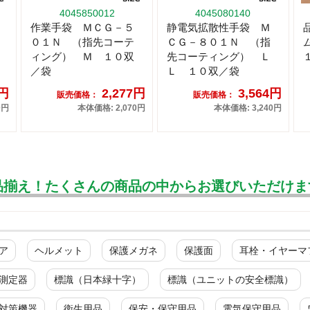
4045850012
4045080140
作業手袋 ＭＣＧ－５
静電気拡散性手袋 Ｍ
０１Ｎ （指先コーテ
ＣＧ－８０１Ｎ （指
ィング） Ｍ １０双
先コーティング） Ｌ
／袋
Ｌ １０双／袋
0円
2,277円
3,564円
販売価格：
販売価格：
0円
本体価格: 2,070円
本体価格: 3,240円
品揃え！たくさんの商品の中からお選びいただけま
ア
ヘルメット
保護メガネ
保護面
耳栓・イヤーマ
測定器
標識（日本緑十字）
標識（ユニットの安全標識）
対策機器
衛生用品
保安・保守用品
電気保守用品