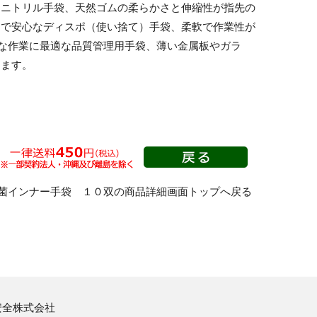
るニトリル手袋、天然ゴムの柔らかさと伸縮性が指先の
防振手袋
的で安心なディスポ（使い捨て）手袋、柔軟で作業性が
細な作業に最適な品質管理用手袋、薄い金属板やガラ
ります。
絶縁(高圧・低圧)手袋
腕カバー・サポーター
菌インナー手袋 １０双の商品詳細画面トップへ戻る
安全株式会社