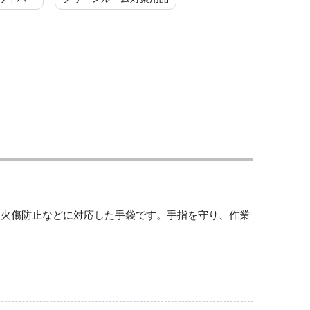
天然ゴム手袋
革手袋（牛革・豚革・山羊革）
・火傷防止などに対応した手袋です。手指を守り、作業
品質管理用手袋