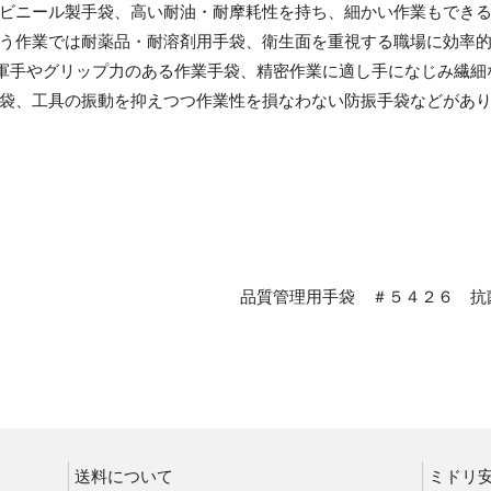
ビニール製手袋、高い耐油・耐摩耗性を持ち、細かい作業もでき
耐突刺性手袋
う作業では耐薬品・耐溶剤用手袋、衛生面を重視する職場に効率
、軍手やグリップ力のある作業手袋、精密作業に適し手になじみ繊
袋、工具の振動を抑えつつ作業性を損なわない防振手袋などがあ
低温作業用手袋
防寒手袋
品質管理用手袋 ＃５４２６ 抗
手袋関連商品
送料について
ミドリ