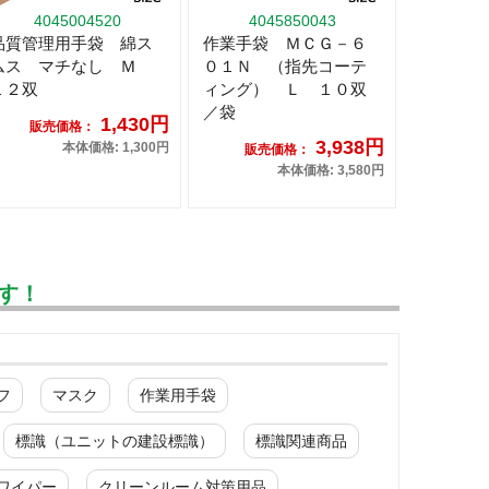
4045004520
4045850043
品質管理用手袋 綿ス
作業手袋 ＭＣＧ－６
ムス マチなし Ｍ
０１Ｎ （指先コーテ
１２双
ィング） Ｌ １０双
／袋
1,430円
販売価格：
3,938円
本体価格: 1,300円
販売価格：
本体価格: 3,580円
す！
フ
マスク
作業用手袋
標識（ユニットの建設標識）
標識関連商品
ワイパー
クリーンルーム対策用品