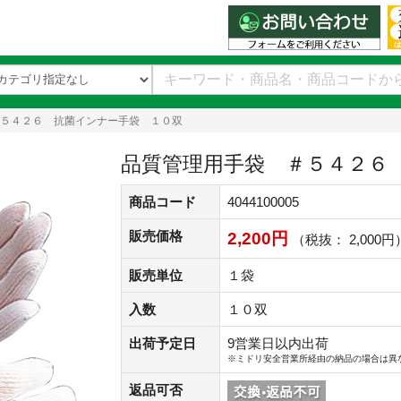
５４２６ 抗菌インナー手袋 １０双
品質管理用手袋 ＃５４２６
商品コード
4044100005
販売価格
2,200円
（税抜： 2,000円
販売単位
１袋
入数
１０双
出荷予定日
9営業日以内出荷
※ミドリ安全営業所経由の納品の場合は異
返品可否