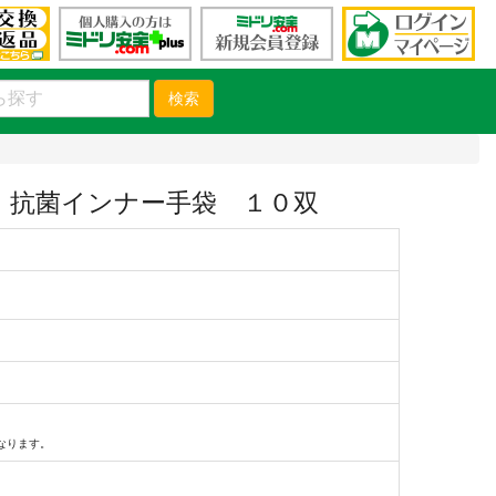
検索
 抗菌インナー手袋 １０双
）
なります。