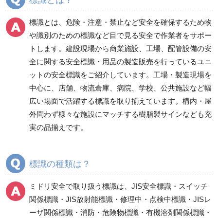
標識とは？
電気保守用品
ワイパー
クリーンルーム対策用品
標識とは、危険・注意・禁止など安全を確保するため物
防災グッズ（防災セット）
救急医療品
や識別のための標識など目で見る安全で作業者をサポー
トします。建設現場から商業施設、工場、配管設備の安
健康管理器具
季節商品
ウイルス対策用品
全に関する安全標識・用品の製造販売を行っているユニ
ットの安全標識をご紹介しています。工場・製造現場を
商品カテゴリ一覧
中心に、店舗、物流倉庫、病院、学校、公共施設など幅
工事現場（重機・車
安全掲示版
広い場面で活躍する標識を取り揃えています。構内・屋
両）
スーパーフラット掲示
外問わず様々な施設にマッチする樹脂製サインなども充
道路工事周辺
板
実の品揃えです。
スーパーフラット掲示
板（別売品）
作業間連絡表マグネッ
標識の種類は？
ト他
スーパーフラット掲示
ミドリ安全で取り扱う標識は、JIS安全標識・スイッチ
板（ミニサイズ・土木
関係標識・JIS放射能標識・修理中・点検中標識・JISレ
用）
ーザ関係標識・消防・危険物標識・有機溶剤関係標識・