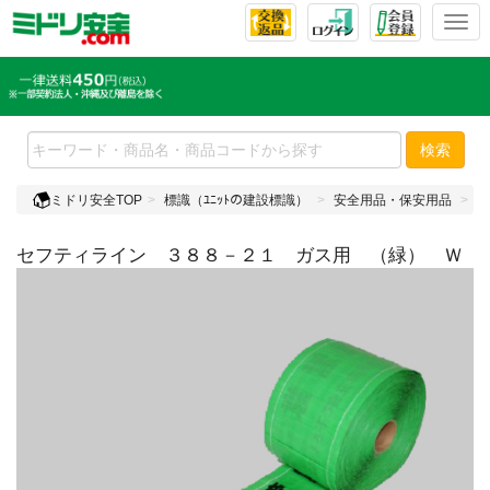
T
o
g
g
l
e
検索
n
a
ミドリ安全TOP
標識（ﾕﾆｯﾄの建設標識）
安全用品・保安用品
埋
v
i
セフティライン ３８８－２１ ガス用 （緑） Ｗ
g
a
t
i
o
n