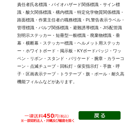
フリー掲示板他
責任者氏名標識・バイオハザード関係標識・サイン標
安全掲示板（木製）
識・酸欠関係標識・構内標識・特定化学物質関係標識・
現場配置図用品
路面標識・作業主任者の職務標識・PL警告表示ラベル・
朝礼会場・安全広場関
管理標識・バルブ関係標識・避難誘導標識・JIS配管識
連用品
別明示ステッカー・短冊型一般標識・廃棄物標識・垂
幕・横断幕・ステッカー標識・ヘルメット用ステッカ
ー・ホワイトボード・掲示板・KYボードバッジ・ワッ
工事開始時用品
安全標識
ペン・リボン・スタンド・バリケード・腕章・カラーコ
お願い看板
立入禁止標識
ーン・点滅チューブ・回転灯・保安指示灯・手旗・呼
作業予定看板
禁止標識
子・区画表示テープ・トラテープ・旗・ポール・耐久高
フラットパネル専用
注意標識
機能フィルムなどがあります。
（法令許可票・取付ベ
安全帯使用標識
ース）
ローリングタワー・脚
フラットパネル専用
立・うま関係標識
（お願い看板・作業予
禁煙標識
定看板）
喫煙所標識
法令許可票
通路標識