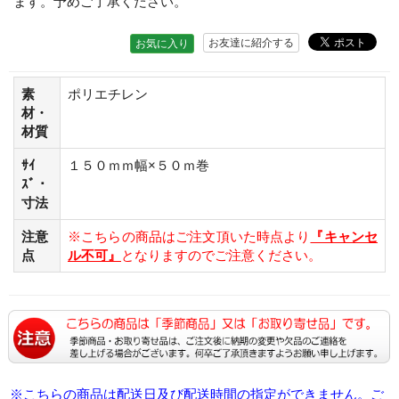
ます。予めご了承ください。
お友達に紹介する
お気に入り
素
ポリエチレン
材・
材質
ｻｲ
１５０ｍｍ幅×５０ｍ巻
ｽﾞ・
寸法
注意
※こちらの商品はご注文頂いた時点より
『キャンセ
点
ル不可』
となりますのでご注意ください。
※こちらの商品は配送日及び配送時間の指定ができません。ご