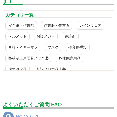
す！
カテゴリ一覧
安全靴・作業靴
作業服・作業着
レインウェア
ヘルメット
保護メガネ
保護面
耳栓・イヤーマフ
マスク
作業用手袋
墜落制止用器具／安全帯
身体保護用品
環境測定器
標識（日本緑十字）
標識（ユニットの安全標識）
標識（ユニットの建設標識）
標識関連商品
設備用品・作業補助用品
工事作業用品
よくいただくご質問 FAQ
分煙対策機器
衛生用品
保安・保守用品