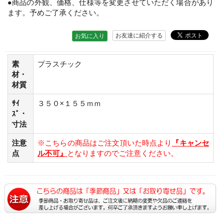
●商品の外観、価格、仕様等を変更させていただく場合があり
ます。予めご了承ください。
お友達に紹介する
お気に入り
素
プラスチック
材・
材質
ｻｲ
３５０×１５５ｍｍ
ｽﾞ・
寸法
注意
※こちらの商品はご注文頂いた時点より
『キャンセ
点
ル不可』
となりますのでご注意ください。