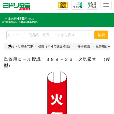
T
o
g
g
l
e
検索
n
a
ミドリ安全TOP
標識（ﾕﾆｯﾄの建設標識）
安全標識
単管用ロール
v
i
単管用ロール標識 ３８９－３６ 火気厳禁 （縦
g
a
型）
t
i
o
n