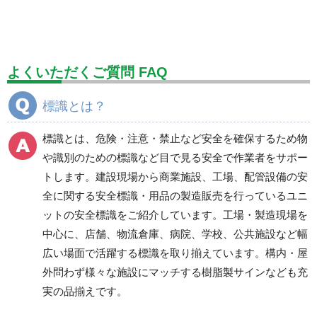
標識（ユニットの安全標識）
標識（ユニットの建設標識）
標識関連商品
設備用品・作業補助用品
工事作業用品
よくいただくご質問 FAQ
分煙対策機器
衛生用品
保安・保守用品
標識とは？
電気保守用品
ワイパー
クリーンルーム対策用品
標識とは、危険・注意・禁止など安全を確保するため物
防災グッズ（防災セット）
救急医療品
や識別のための標識など目で見る安全で作業者をサポー
トします。建設現場から商業施設、工場、配管設備の安
健康管理器具
季節商品
ウイルス対策用品
全に関する安全標識・用品の製造販売を行っているユニ
ットの安全標識をご紹介しています。工場・製造現場を
商品カテゴリ一覧
中心に、店舗、物流倉庫、病院、学校、公共施設など幅
工事現場（重機・車
安全掲示版
広い場面で活躍する標識を取り揃えています。構内・屋
両）
スーパーフラット掲示
外問わず様々な施設にマッチする樹脂製サインなども充
道路工事周辺
板
実の品揃えです。
スーパーフラット掲示