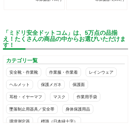
「ミドリ安全ドットコム」は、5万点の品揃
え！たくさんの商品の中からお選びいただけま
す！
カテゴリ一覧
安全靴・作業靴
作業服・作業着
レインウェア
ヘルメット
保護メガネ
保護面
耳栓・イヤーマフ
マスク
作業用手袋
墜落制止用器具／安全帯
身体保護用品
環境測定器
標識（日本緑十字）