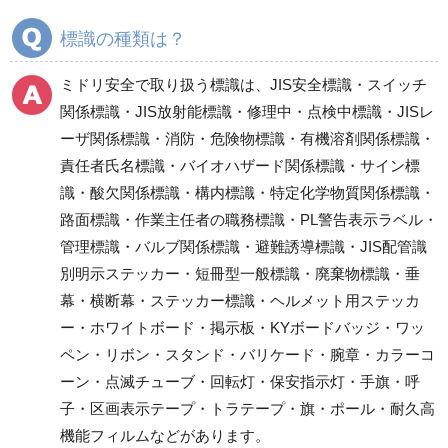
板（別売品）
作業間連絡表マグネッ
標識の種類は？
ト他
スーパーフラット掲示
ミドリ安全で取り扱う標識は、JIS安全標識・スイッチ
板（ミニサイズ・土木
関係標識・JIS放射能標識・修理中・点検中標識・JISレ
用）
ーザ関係標識・消防・危険物標識・有機溶剤関係標識・
フリー掲示板他
責任者氏名標識・バイオハザード関係標識・サイン標
安全掲示板（木製）
識・酸欠関係標識・構内標識・特定化学物質関係標識・
現場配置図用品
路面標識・作業主任者の職務標識・PL警告表示ラベル・
朝礼会場・安全広場関
管理標識・バルブ関係標識・避難誘導標識・JIS配管識
連用品
別明示ステッカー・短冊型一般標識・廃棄物標識・垂
幕・横断幕・ステッカー標識・ヘルメット用ステッカ
ー・ホワイトボード・掲示板・KYボードバッジ・ワッ
工事開始時用品
安全標識
ペン・リボン・スタンド・バリケード・腕章・カラーコ
お願い看板
立入禁止標識
ーン・点滅チューブ・回転灯・保安指示灯・手旗・呼
作業予定看板
禁止標識
子・区画表示テープ・トラテープ・旗・ポール・耐久高
フラットパネル専用
注意標識
機能フィルムなどがあります。