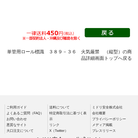
（法令許可票・取付ベ
安全帯使用標識
ース）
ローリングタワー・脚
フラットパネル専用
立・うま関係標識
（お願い看板・作業予
禁煙標識
定看板）
喫煙所標識
法令許可票
通路標識
表示板取付ベース
単管用ロール標識 ３８９－３６ 火気厳禁 （縦型）の商
昇降口・昇降階段標識
施工体系図
品詳細画面トップへ戻る
保護具標識
車両出入口標識（取付
金具一体型）
安全第一標識他
車両出入口標識
整理整頓標識
交通標識
指差呼称用品
３WAYベース（ポール
ガス関係標識
セット）他
ご利用ガイド
送料について
ミドリ安全株式会社
酸欠関係標識・ピット
よくあるご質問（FAQ）
特定商取引法に基づく表
会社概要
重機持込許可ステッカ
内作業標識
お問い合わせ
示
プライバシーポリシー
ー他
粉じん障害防止標識他
悪質なサイト
リンク
メディア掲載
行先表示板他
大口注文について
X（Twitter）
プレスリリース
電気関係標識