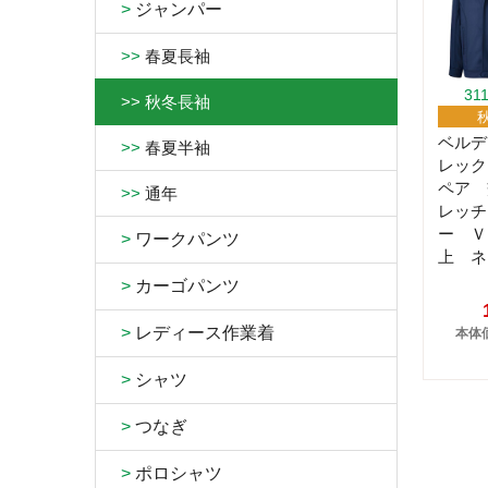
>
ジャンパー
>>
春夏長袖
31
>>
秋冬長袖
ベルデ
>>
春夏半袖
レック
ペア 
>>
通年
レッチ
ー Ｖ
>
ワークパンツ
上 ネ
>
カーゴパンツ
>
レディース作業着
本体価
>
シャツ
>
つなぎ
>
ポロシャツ