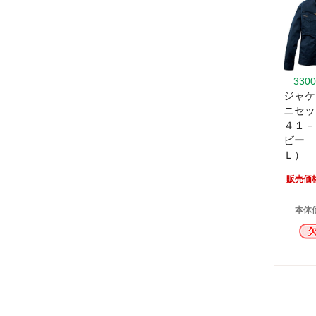
330
ジャケ
ニセッ
４１－
ビー 
Ｌ）
販売価
本体価