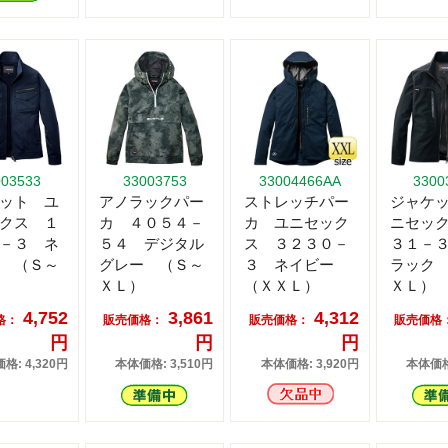
003533
33003753
33004466AA
3300
ット ユ
アノラックパー
ストレッチパー
ジャケ
クス １
カ ４０５４－
カ ユニセック
ニセッ
－３ ネ
５４ デジタル
ス ３２３０－
３１－
 （Ｓ～
グレー （Ｓ～
３ ネイビー
ラック
ＸＬ）
（ＸＸＬ）
ＸＬ）
4,752
3,861
4,312
格：
販売価格：
販売価格：
販売価格
円
円
円
格: 4,320円
本体価格: 3,510円
本体価格: 3,920円
本体価格: