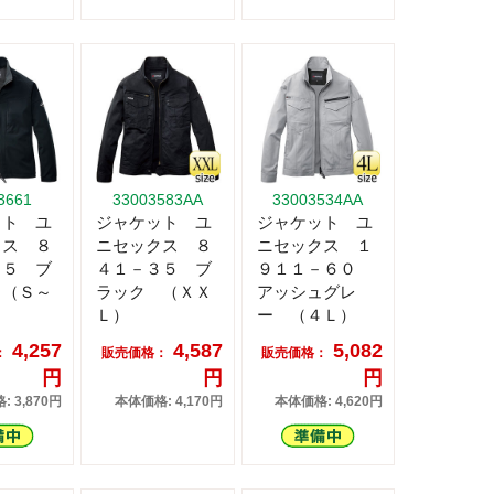
3661
33003583AA
33003534AA
ット ユ
ジャケット ユ
ジャケット ユ
クス ８
ニセックス ８
ニセックス １
３５ ブ
４１－３５ ブ
９１１－６０
 （Ｓ～
ラック （ＸＸ
アッシュグレ
Ｌ）
ー （４Ｌ）
4,257
4,587
5,082
：
販売価格：
販売価格：
円
円
円
 3,870円
本体価格: 4,170円
本体価格: 4,620円