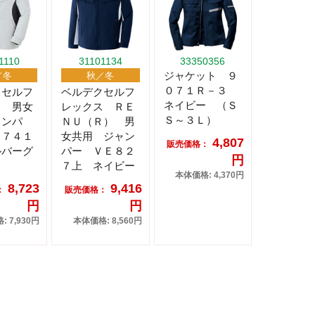
1110
31101134
33350356
ジャケット ９
／冬
秋／冬
０７１Ｒ－３
クセルフ
ベルデクセルフ
ネイビー （Ｓ
ス 男女
レックス ＲＥ
Ｓ～３Ｌ）
ャンパ
ＮＵ（Ｒ） 男
Ｅ７４１
女共用 ジャン
4,807
販売価格：
ルバーグ
パー ＶＥ８２
円
７上 ネイビー
本体価格: 4,370円
8,723
9,416
：
販売価格：
円
円
 7,930円
本体価格: 8,560円