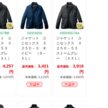
657BB
33003656
33003657AA
ット ユ
ジャケット ユ
ジャケット ユ
クス ３
ニセックス ３
ニセックス ３
－５３
２５０－３ ネ
２５０－５３
ムグレ
イビー （Ｓ～
ストームグレ
３ＸＬ）
ＸＬ）
ー （ＸＸＬ）
4,257
3,421
3,916
：
販売価格：
販売価格：
円
円
円
 3,870円
本体価格: 3,110円
本体価格: 3,560円