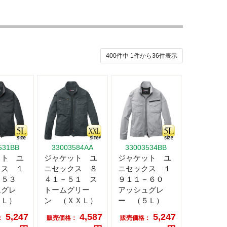
400件中
1
件から
36
件表示
531BB
33003584AA
33003534BB
ット ユ
ジャケット ユ
ジャケット ユ
クス １
ニセックス ８
ニセックス １
－５３
４１－５１ ス
９１１－６０
ムグレ
トームグリー
アッシュグレ
５Ｌ）
ン （ＸＸＬ）
ー （５Ｌ）
5,247
4,587
5,247
：
販売価格：
販売価格：