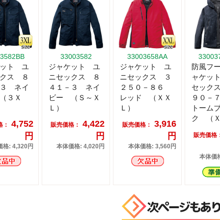
03582BB
33003582
33003658AA
33003
ット ユ
ジャケット ユ
ジャケット ユ
防風フ
クス ８
ニセックス ８
ニセックス ３
ャケッ
３ ネイ
４１－３ ネイ
２５０－８６
セック
（３Ｘ
ビー （Ｓ～Ｘ
レッド （ＸＸ
９０－
Ｌ）
Ｌ）
トーム
ク （
4,752
4,422
3,916
格：
販売価格：
販売価格：
円
円
円
販売価格
格: 4,320円
本体価格: 4,020円
本体価格: 3,560円
本体価格: