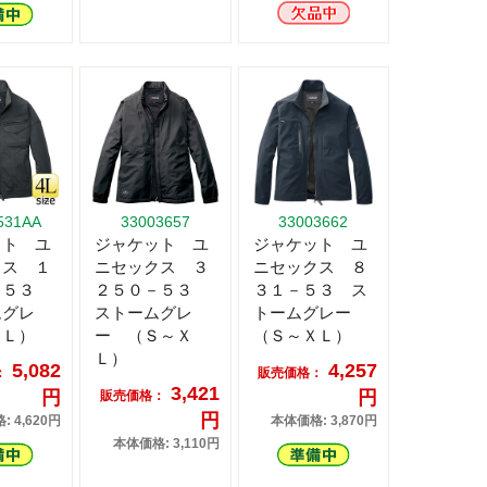
531AA
33003657
33003662
ット ユ
ジャケット ユ
ジャケット ユ
クス １
ニセックス ３
ニセックス ８
－５３
２５０－５３
３１－５３ ス
ムグレ
ストームグレ
トームグレー
４Ｌ）
ー （Ｓ～Ｘ
（Ｓ～ＸＬ）
Ｌ）
5,082
4,257
：
販売価格：
3,421
円
円
販売価格：
円
 4,620円
本体価格: 3,870円
本体価格: 3,110円