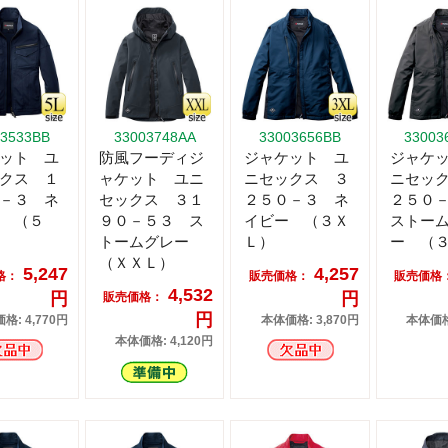
03533BB
33003748AA
33003656BB
33003
ット ユ
防風フーディジ
ジャケット ユ
ジャケ
クス １
ャケット ユニ
ニセックス ３
ニセッ
－３ ネ
セックス ３１
２５０－３ ネ
２５０
 （５
９０－５３ ス
イビー （３Ｘ
ストー
トームグレー
Ｌ）
ー （
（ＸＸＬ）
5,247
4,257
格：
販売価格：
販売価格
4,532
円
円
販売価格：
円
格: 4,770円
本体価格: 3,870円
本体価格:
本体価格: 4,120円