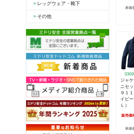
>
レッグウェア・靴下
本体価
>
その他
330
ジャケ
ニセッ
９１１
イビー
Ｌ）
販売価
本体価