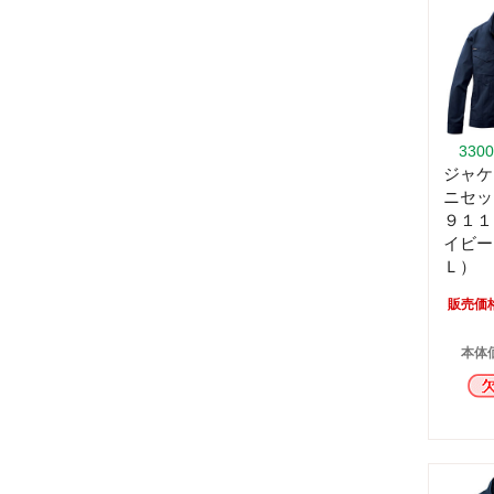
330
ジャケ
ニセッ
９１１
イビー
Ｌ）
販売価
本体価