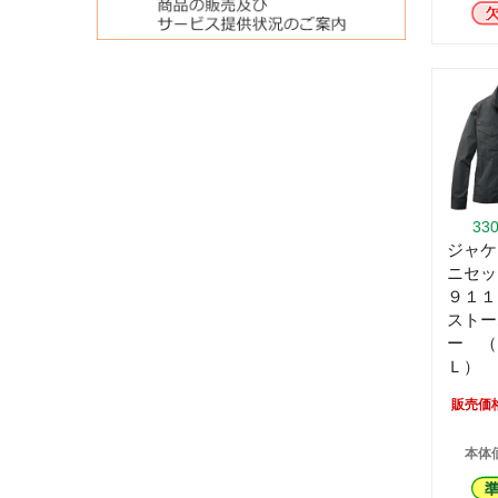
33
ジャケ
ニセッ
９１
ストー
ー （
Ｌ）
販売価
本体価