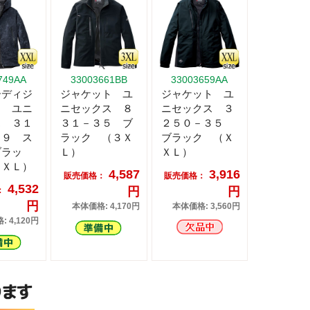
749AA
33003661BB
33003659AA
ーディジ
ジャケット ユ
ジャケット ユ
ト ユニ
ニセックス ８
ニセックス ３
ス ３１
３１－３５ ブ
２５０－３５
７９ ス
ラック （３Ｘ
ブラック （Ｘ
ブラッ
Ｌ）
ＸＬ）
ＸＸＬ）
4,587
3,916
販売価格：
販売価格：
4,532
円
円
：
円
本体価格: 4,170円
本体価格: 3,560円
 4,120円