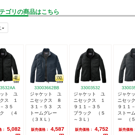
テゴリの商品はこちら
え
03532AA
33003662BB
33003532
33003
ット ユ
ジャケット ユ
ジャケット ユ
ジャケ
クス １
ニセックス ８
ニセックス １
ニセッ
１－３５
３１－５３ ス
９１１－３５
９１１
ク （４
トームグレー
ブラック （Ｓ
ストー
（３ＸＬ）
～３Ｌ）
ー （
5,082
4,587
4,752
格：
販売価格：
販売価格：
販売価格