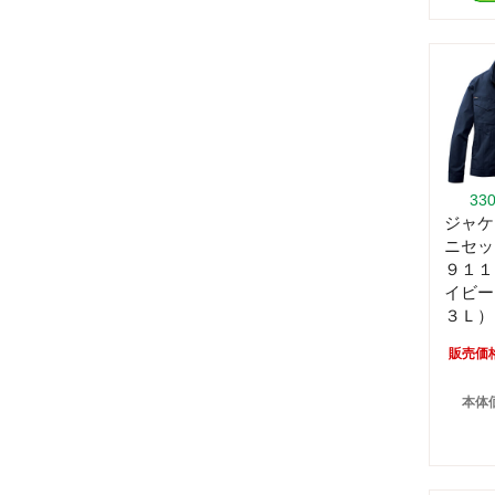
33
ジャケ
ニセッ
９１１
イビー
３Ｌ）
販売価
本体価