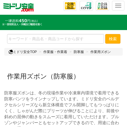
T
o
g
g
l
e
検索
n
a
ミドリ安全TOP
作業服・作業着
防寒服
作業用ズボン
v
i
g
a
作業用ズボン（防寒服）
t
i
o
防寒服ズボンは、冬の現場作業や冷凍庫内環境で着用できる
n
防寒パンツをラインナップしています。ミドリ安全のベルデ
クセルシリーズなら新立体構造でフル開脚してもつっぱりに
くく、しゃがんだ際にプリーツが伸びることにより、前後や
斜めの屈伸の動きをスムーズに着用していただけます。ブル
ゾンやジャンパーともセットアップできるので、用途に合わ