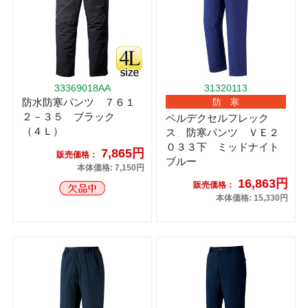
33369018AA
31320113
防水防寒パンツ ７６１
防 寒
２－３５ ブラック
ベルデクセルフレック
（４Ｌ）
ス 防寒パンツ ＶＥ２
０３３下 ミッドナイト
7,865円
販売価格：
ブルー
本体価格: 7,150円
16,863円
販売価格：
本体価格: 15,330円