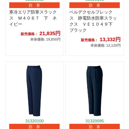
防 寒
防 寒
寒冷エリア防寒スラック
ベルデクセルフレック
ス Ｍ４０６７ 下 ネ
ス 静電防水防寒スラッ
イビー
クス ＶＥ１０４９下
ブラック
21,835円
販売価格：
13,332円
本体価格: 19,850円
販売価格：
本体価格: 12,120円
31320100
31320095
防 寒
防 寒