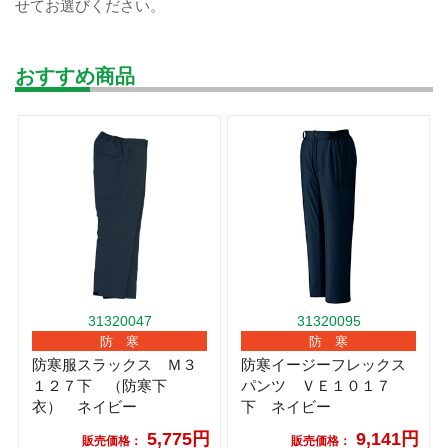
せてお選びください。
おすすめ商品
31320047
31320095
防 寒
防 寒
防寒服スラックス Ｍ３
防寒イージーフレックス
１２７下 （防寒下
パンツ ＶＥ１０１７
衣） ネイビー
下 ネイビー
5,775円
9,141円
販売価格：
販売価格：