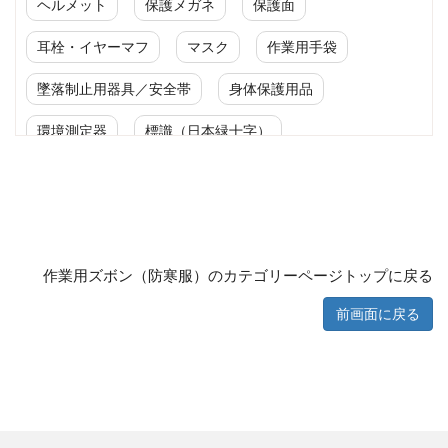
ヘルメット
保護メガネ
保護面
耳栓・イヤーマフ
マスク
作業用手袋
墜落制止用器具／安全帯
身体保護用品
環境測定器
標識（日本緑十字）
標識（ユニットの安全標識）
標識（ユニットの建設標識）
標識関連商品
設備用品・作業補助用品
工事作業用品
作業用ズボン（防寒服）のカテゴリーページトップに戻る
分煙対策機器
衛生用品
保安・保守用品
前画面に戻る
電気保守用品
ワイパー
クリーンルーム対策用品
防災グッズ（防災セット）
救急医療品
健康管理器具
季節商品