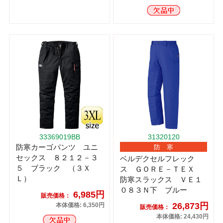
33369019BB
31320120
防寒カーゴパンツ ユニ
防 寒
セックス ８２１２－３
ベルデクセルフレック
５ ブラック （３Ｘ
ス ＧＯＲＥ－ＴＥＸ
Ｌ）
防寒スラックス ＶＥ１
０８３Ｎ下 ブルー
6,985円
販売価格：
26,873円
本体価格: 6,350円
販売価格：
本体価格: 24,430円