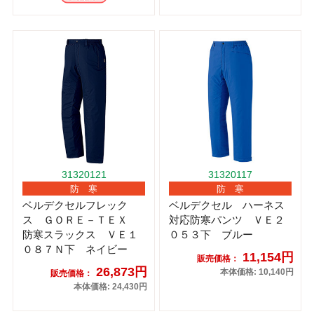
31320121
31320117
防 寒
防 寒
ベルデクセルフレック
ベルデクセル ハーネス
ス ＧＯＲＥ－ＴＥＸ
対応防寒パンツ ＶＥ２
防寒スラックス ＶＥ１
０５３下 ブルー
０８７Ｎ下 ネイビー
11,154円
販売価格：
26,873円
本体価格: 10,140円
販売価格：
本体価格: 24,430円