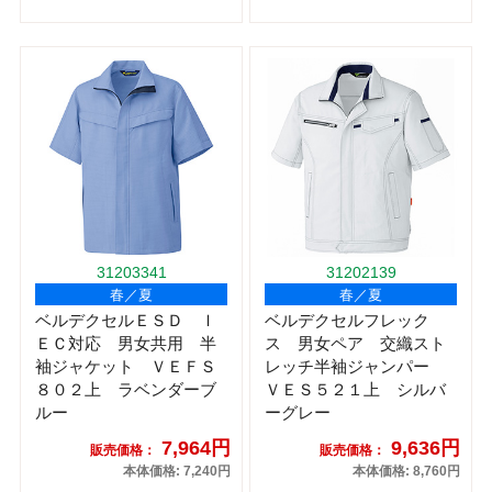
31203341
31202139
春／夏
春／夏
ベルデクセルＥＳＤ Ｉ
ベルデクセルフレック
ＥＣ対応 男女共用 半
ス 男女ペア 交織スト
袖ジャケット ＶＥＦＳ
レッチ半袖ジャンパー
８０２上 ラベンダーブ
ＶＥＳ５２１上 シルバ
ルー
ーグレー
7,964円
9,636円
販売価格：
販売価格：
本体価格: 7,240円
本体価格: 8,760円