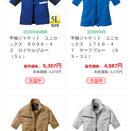
33359384BB
33359349
半袖ジャケット ユニセ
半袖ジャケット ユニセ
ックス ９０９６－４
ックス １７１６－４
２ ロイヤルブルー
７ サーフブルー （Ｓ
（５Ｌ）
Ｓ～３Ｌ）
5,357円
4,587円
販売価格：
販売価格：
本体価格: 4,870円
本体価格: 4,170円