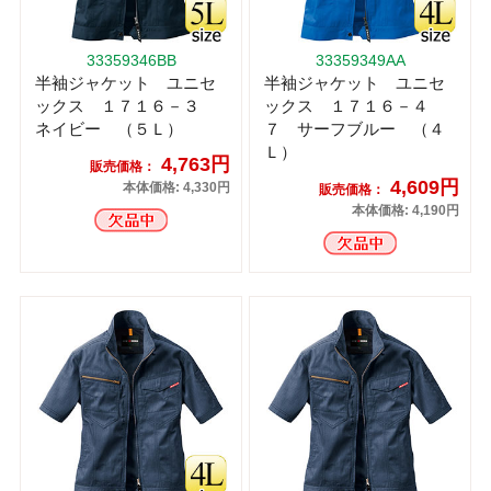
33359346BB
33359349AA
半袖ジャケット ユニセ
半袖ジャケット ユニセ
ックス １７１６－３
ックス １７１６－４
ネイビー （５Ｌ）
７ サーフブルー （４
Ｌ）
4,763円
販売価格：
4,609円
本体価格: 4,330円
販売価格：
本体価格: 4,190円