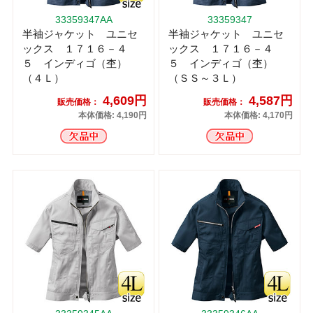
33359347AA
33359347
半袖ジャケット ユニセ
半袖ジャケット ユニセ
ックス １７１６－４
ックス １７１６－４
５ インディゴ（杢）
５ インディゴ（杢）
（４Ｌ）
（ＳＳ～３Ｌ）
4,609円
4,587円
販売価格：
販売価格：
本体価格: 4,190円
本体価格: 4,170円