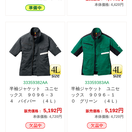
本体価格: 4,420円
33359382AA
33359383AA
半袖ジャケット ユニセ
半袖ジャケット ユニセ
ックス ９０９６－３
ックス ９０９６－１
４ バイパー （４Ｌ）
０ グリーン （４Ｌ）
5,192円
5,192円
販売価格：
販売価格：
本体価格: 4,720円
本体価格: 4,720円