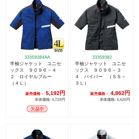
33359384AA
33359382
半袖ジャケット ユニセ
半袖ジャケット ユニセ
ックス ９０９６－４
ックス ９０９６－３
２ ロイヤルブルー
４ バイパー （ＳＳ～
（４Ｌ）
３Ｌ）
5,192円
4,862円
販売価格：
販売価格：
本体価格: 4,720円
本体価格: 4,420円