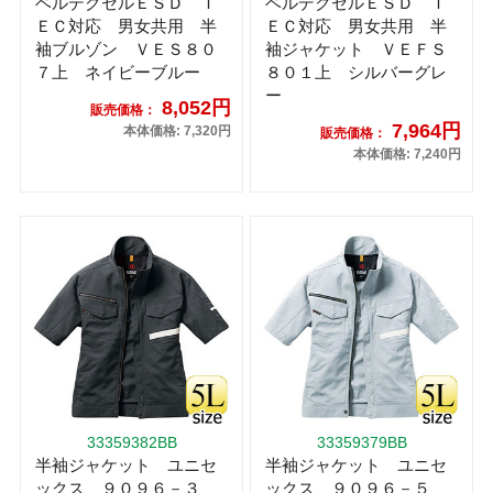
ベルデクセルＥＳＤ Ｉ
ベルデクセルＥＳＤ Ｉ
ＥＣ対応 男女共用 半
ＥＣ対応 男女共用 半
袖ブルゾン ＶＥＳ８０
袖ジャケット ＶＥＦＳ
７上 ネイビーブルー
８０１上 シルバーグレ
ー
8,052円
販売価格：
7,964円
本体価格: 7,320円
販売価格：
本体価格: 7,240円
33359382BB
33359379BB
半袖ジャケット ユニセ
半袖ジャケット ユニセ
ックス ９０９６－３
ックス ９０９６－５