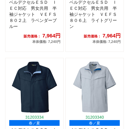
ベルデクセルＥＳＤ Ｉ
ベルデクセルＥＳＤ Ｉ
ＥＣ対応 男女共用 半
ＥＣ対応 男女共用 半
袖ジャケット ＶＥＦＳ
袖ジャケット ＶＥＦＳ
８０２上 ラベンダーブ
８０６上 ライトグリー
ルー
ン
7,964円
7,964円
販売価格：
販売価格：
本体価格: 7,240円
本体価格: 7,240円
31203334
31203340
春／夏
春／夏