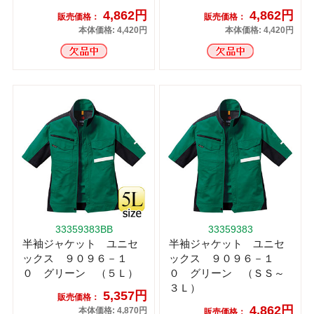
4,862円
4,862円
販売価格：
販売価格：
本体価格: 4,420円
本体価格: 4,420円
33359383BB
33359383
半袖ジャケット ユニセ
半袖ジャケット ユニセ
ックス ９０９６－１
ックス ９０９６－１
０ グリーン （５Ｌ）
０ グリーン （ＳＳ～
３Ｌ）
5,357円
販売価格：
4,862円
本体価格: 4,870円
販売価格：