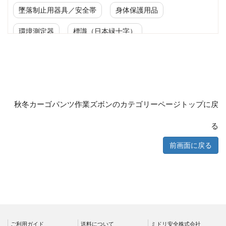
墜落制止用器具／安全帯
身体保護用品
環境測定器
標識（日本緑十字）
標識（ユニットの安全標識）
標識（ユニットの建設標識）
標識関連商品
設備用品・作業補助用品
工事作業用品
秋冬カーゴパンツ作業ズボンのカテゴリーページトップに戻
分煙対策機器
衛生用品
保安・保守用品
る
電気保守用品
ワイパー
前画面に戻る
クリーンルーム対策用品
防災グッズ（防災セット）
救急医療品
健康管理器具
季節商品
ウイルス対策用品
商品カテゴリ一覧
ご利用ガイド
送料について
ミドリ安全株式会社