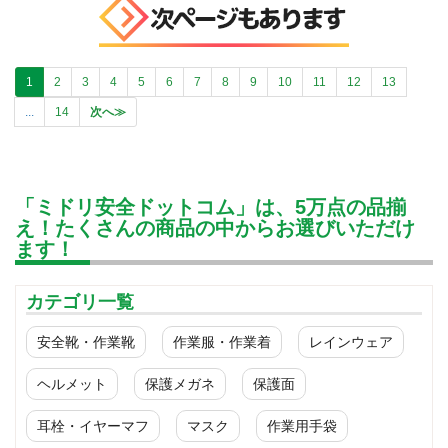
1
2
3
4
5
6
7
8
9
10
11
12
13
...
14
次へ≫
「ミドリ安全ドットコム」は、5万点の品揃
え！たくさんの商品の中からお選びいただけ
ます！
カテゴリ一覧
安全靴・作業靴
作業服・作業着
レインウェア
ヘルメット
保護メガネ
保護面
耳栓・イヤーマフ
マスク
作業用手袋