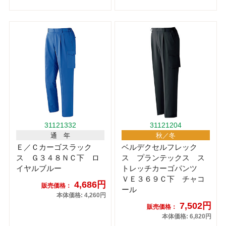
31121332
31121204
通 年
秋／冬
Ｅ／Ｃカーゴスラック
ベルデクセルフレック
ス Ｇ３４８ＮＣ下 ロ
ス プランテックス ス
イヤルブルー
トレッチカーゴパンツ
ＶＥ３６９Ｃ下 チャコ
4,686円
販売価格：
ール
本体価格: 4,260円
7,502円
販売価格：
本体価格: 6,820円