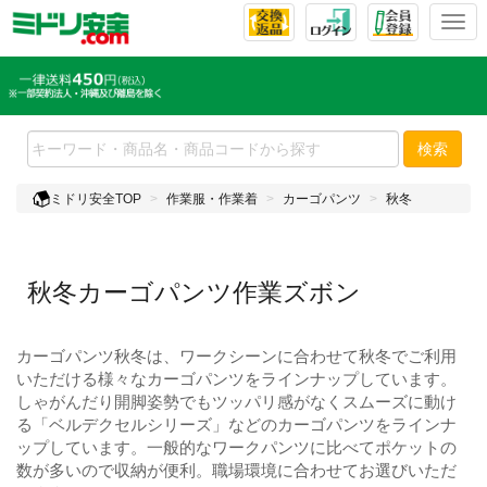
T
o
g
g
l
e
検索
n
a
ミドリ安全TOP
作業服・作業着
カーゴパンツ
秋冬
v
i
g
a
秋冬カーゴパンツ作業ズボン
t
i
o
カーゴパンツ秋冬は、ワークシーンに合わせて秋冬でご利用
n
いただける様々なカーゴパンツをラインナップしています。
しゃがんだり開脚姿勢でもツッパリ感がなくスムーズに動け
る「ベルデクセルシリーズ」などのカーゴパンツをラインナ
ップしています。一般的なワークパンツに比べてポケットの
数が多いので収納が便利。職場環境に合わせてお選びいただ