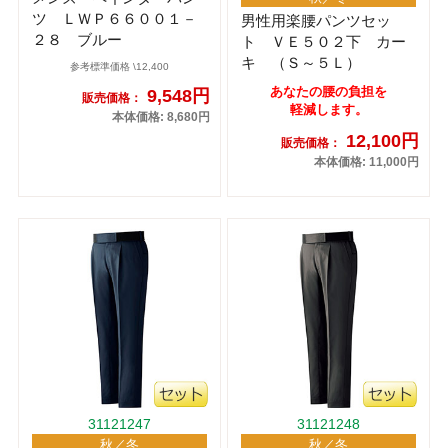
ツ ＬＷＰ６６００１－
男性用楽腰パンツセッ
２８ ブルー
ト ＶＥ５０２下 カー
キ （Ｓ～５Ｌ）
参考標準価格 \12,400
あなたの腰の負担を
9,548円
販売価格：
軽減します。
本体価格: 8,680円
12,100円
販売価格：
本体価格: 11,000円
31121247
31121248
秋／冬
秋／冬