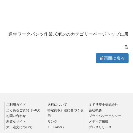
標識（ユニットの安全標識）
標識（ユニットの建設標識）
標識関連商品
設備用品・作業補助用品
工事作業用品
通年ワークパンツ作業ズボンのカテゴリーページトップに戻
分煙対策機器
衛生用品
保安・保守用品
る
電気保守用品
ワイパー
前画面に戻る
クリーンルーム対策用品
防災グッズ（防災セット）
救急医療品
健康管理器具
季節商品
ウイルス対策用品
商品カテゴリ一覧
ご利用ガイド
送料について
ミドリ安全株式会社
よくあるご質問（FAQ）
特定商取引法に基づく表
会社概要
お問い合わせ
示
プライバシーポリシー
ブルゾン
ジャンパー
悪質なサイト
リンク
メディア掲載
春夏長袖
春夏長袖
大口注文について
X（Twitter）
プレスリリース