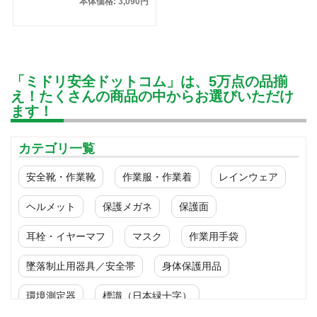
本体価格: 3,090円
「ミドリ安全ドットコム」は、5万点の品揃
え！たくさんの商品の中からお選びいただけ
ます！
カテゴリ一覧
安全靴・作業靴
作業服・作業着
レインウェア
ヘルメット
保護メガネ
保護面
耳栓・イヤーマフ
マスク
作業用手袋
墜落制止用器具／安全帯
身体保護用品
環境測定器
標識（日本緑十字）