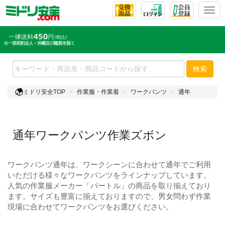
T
o
g
g
l
e
検索
n
a
ミドリ安全TOP
作業服・作業着
ワークパンツ
通年
v
i
g
a
通年ワークパンツ作業ズボン
t
i
o
ワークパンツ通年は、ワークシーンに合わせて通年でご利用
n
いただける様々なワークパンツをラインナップしています。
人気の作業服メーカー「バートル」の商品を取り揃えており
ます。サイズも豊富に揃えておりますので、男女問わず作業
現場に合わせてワークパンツをお選びください。