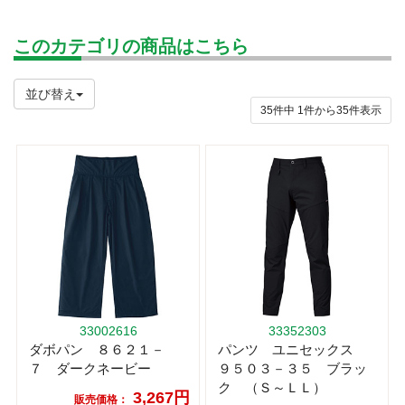
このカテゴリの商品はこちら
並び替え
35件中
1
件から
35
件表示
33002616
33352303
ダボパン ８６２１－
パンツ ユニセックス
７ ダークネービー
９５０３－３５ ブラッ
ク （Ｓ～ＬＬ）
3,267円
販売価格：