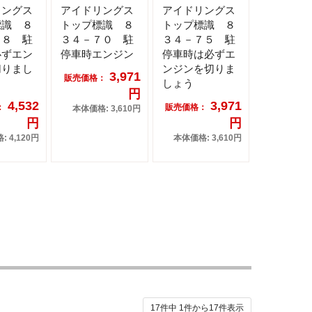
リングス
アイドリングス
アイドリングス
標識 ８
トップ標識 ８
トップ標識 ８
４８ 駐
３４－７０ 駐
３４－７５ 駐
必ずエン
停車時エンジン
停車時は必ずエ
切りまし
ンジンを切りま
3,971
販売価格：
しょう
円
4,532
3,971
：
販売価格：
本体価格: 3,610円
円
円
 4,120円
本体価格: 3,610円
17件中
1
件から
17
件表示