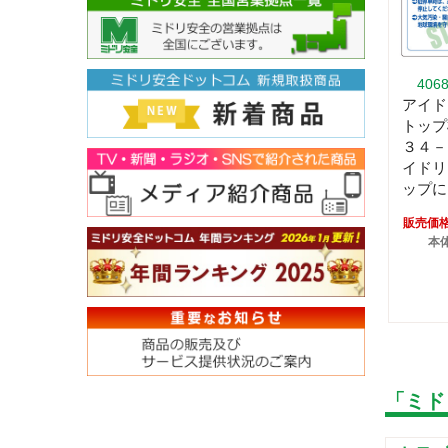
406
アイド
トップ
３４－
イドリ
ップに
販売価
本体
「ミド