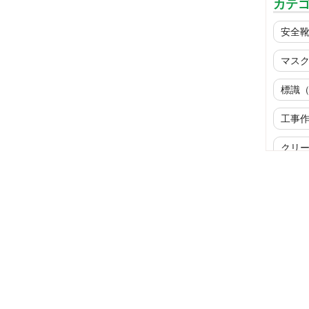
カテ
安全
マス
標識
工事
クリ
ウイ
商品
標