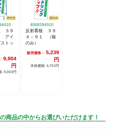
94410
4068394910
板 ３９
反射看板 ３９
１ アイ
４－９１ （板
グストッ
のみ）
5,239
販売価格：
9,904
円
：
円
本体価格: 4,763円
 9,004円
んの商品の中からお選びいただけます！