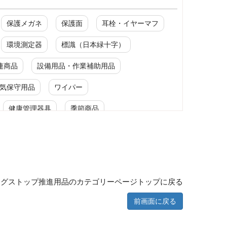
保護メガネ
保護面
耳栓・イヤーマフ
環境測定器
標識（日本緑十字）
連商品
設備用品・作業補助用品
気保守用品
ワイパー
健康管理器具
季節商品
修理・点検中標識
ングストップ推進用品のカテゴリーページトップに戻る
修理・点検中標識
前画面に戻る