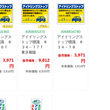
55360
4068055370
4068834780
リングス
アイドリングス
アイドリングス
標識 ８
トップ標識 ８
トップ標識 ８
７６Ｔ
３４－７７Ｔ
３４－７８
版
東京都版
3,971
販売価格：
3,971
9,812
円
：
販売価格：
円
円
本体価格: 3,610円
 3,610円
本体価格: 8,920円