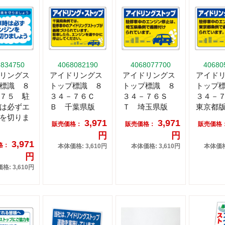
8834750
4068082190
4068077700
40680
リングス
アイドリングス
アイドリングス
アイド
標識 ８
トップ標識 ８
トップ標識 ８
トップ
７５ 駐
３４－７６Ｃ
３４－７６Ｓ
３４－
は必ずエ
Ｂ 千葉県版
Ｔ 埼玉県版
東京都
を切りま
3,971
3,971
販売価格：
販売価格：
販売価格
円
円
3,971
格：
本体価格: 3,610円
本体価格: 3,610円
本体価格:
円
格: 3,610円