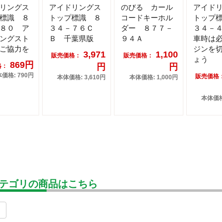
リングス
アイドリングス
のびる カール
アイド
標識 ８
トップ標識 ８
コードキーホル
トップ
８０ ア
３４－７６Ｃ
ダー ８７７－
３４－
ングスト
Ｂ 千葉県版
９４Ａ
車時は
ご協力を
ジンを
3,971
1,100
販売価格：
販売価格：
ょう
869円
円
円
格：
価格: 790円
販売価格
本体価格: 3,610円
本体価格: 1,000円
本体価格:
テゴリの商品はこちら