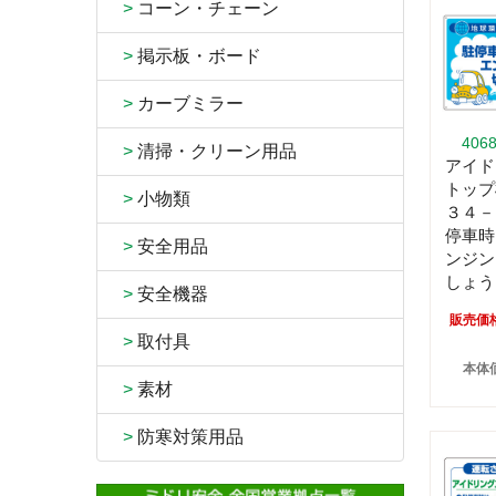
>
コーン・チェーン
>
掲示板・ボード
>
カーブミラー
406
>
清掃・クリーン用品
アイド
トップ
>
小物類
３４－
停車時
>
安全用品
ンジン
しょう
>
安全機器
販売価
>
取付具
本体価
>
素材
>
防寒対策用品