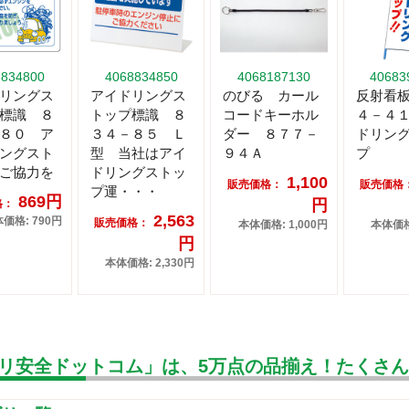
8834800
4068834850
4068187130
40683
リングス
アイドリングス
のびる カール
反射看
標識 ８
トップ標識 ８
コードキーホル
４－４
８０ ア
３４－８５ Ｌ
ダー ８７７－
ドリン
ングスト
型 当社はアイ
９４Ａ
プ
ご協力を
ドリングストッ
1,100
販売価格：
販売価格
プ運・・・
869円
円
格：
2,563
価格: 790円
販売価格：
本体価格: 1,000円
本体価格:
円
本体価格: 2,330円
リ安全ドットコム」は、5万点の品揃え！たくさ