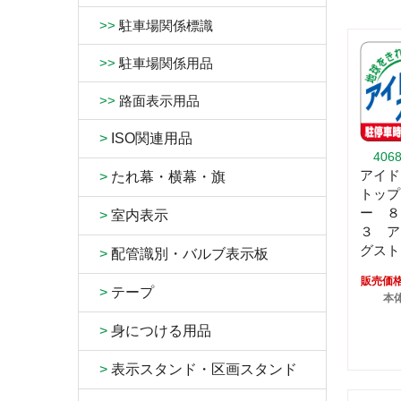
>>
駐車場関係標識
>>
駐車場関係用品
>>
路面表示用品
>
ISO関連用品
406
アイド
>
たれ幕・横幕・旗
トップ
ー ８
>
室内表示
３ ア
グスト
>
配管識別・バルブ表示板
販売価
>
テープ
本体
>
身につける用品
>
表示スタンド・区画スタンド