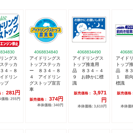
8834830
4068834840
4068834490
40688
リングス
アイドリングス
アイドリングス
アイド
ステッカ
トップステッカ
トップ推進用
トップ
３４－８
ー ８３４－８
品 ８３４－４
品 ８
イドリン
４ アイドリン
９ お静かに標
１ 前
ップ
グストップ宣言
識
標識
車
281円
3,971
格：
販売価格：
販売価格
374円
価格: 255円
円
販売価格：
本体価格: 340円
本体価格: 3,610円
本体価格: