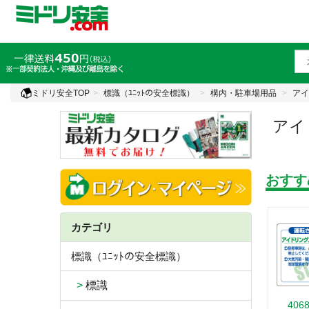
ミドリ安全TOP
標識（ﾕﾆｯﾄの安全標識）
構内・駐車場用品
アイ
アイ
おすす
カテゴリ
標識（ﾕﾆｯﾄの安全標識）
>
標識
406