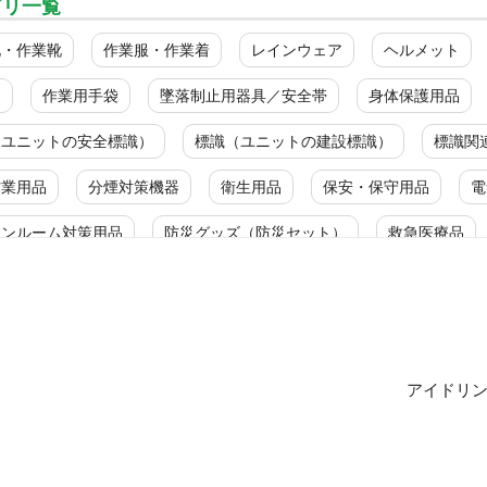
ゴリ一覧
靴・作業靴
作業服・作業着
レインウェア
ヘルメット
ク
作業用手袋
墜落制止用器具／安全帯
身体保護用品
（ユニットの安全標識）
標識（ユニットの建設標識）
標識関
作業用品
分煙対策機器
衛生用品
保安・保守用品
電
ーンルーム対策用品
防災グッズ（防災セット）
救急医療品
ルス対策用品
カテゴリ一覧
識
廃棄物分別標識
アイドリ
ＪＩＳ規格安全標識
廃棄物分別標識
禁止標識
喫煙所標識