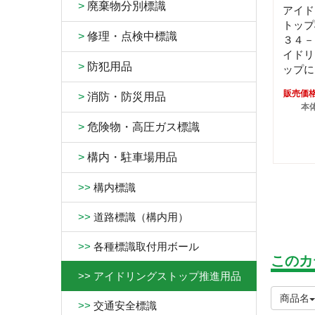
>
廃棄物分別標識
アイド
トップ
>
修理・点検中標識
３４－
イドリ
>
防犯用品
ップに
販売価
>
消防・防災用品
本体
>
危険物・高圧ガス標識
>
構内・駐車場用品
>>
構内標識
>>
道路標識（構内用）
>>
各種標識取付用ボール
このカ
>>
アイドリングストップ推進用品
商品名
>>
交通安全標識