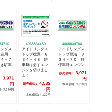
34710
4068834480
4068834700
リングス
アイドリングス
アイドリングス
推進用
トップ標識 ８
トップ標識 ８
３４－７
３４－４８ 駐
３４－７０ 駐
向き駐車
車時は必ずエン
停車時エンジン
ジンを切りまし
3,971
販売価格：
ょう
3,971
円
：
4,532
円
販売価格：
本体価格: 3,610円
円
 3,610円
本体価格: 4,120円