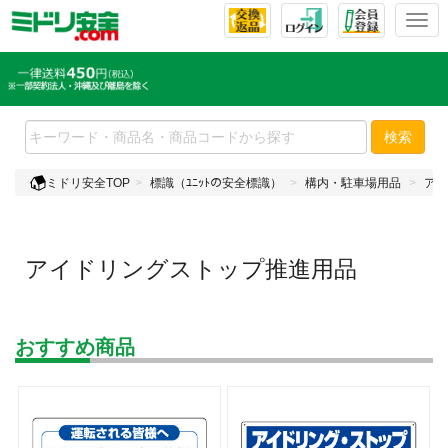
T
o
g
g
l
e
検索
n
a
ミドリ安全TOP
標識（ﾕﾆｯﾄの安全標識）
構内・駐車場用品
アイ
v
i
g
a
アイドリングストップ推進用品
t
i
o
n
おすすめ商品