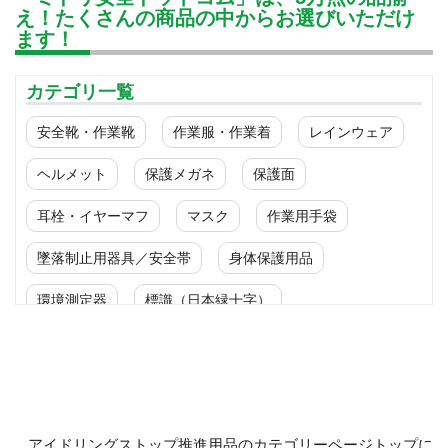
え！たくさんの商品の中からお選びいただけ
ます！
カテゴリ一覧
安全靴・作業靴
作業服・作業着
レインウェア
ヘルメット
保護メガネ
保護面
耳栓・イヤーマフ
マスク
作業用手袋
墜落制止用器具／安全帯
身体保護用品
環境測定器
標識（日本緑十字）
標識（ユニットの安全標識）
標識（ユニットの建設標識）
標識関連商品
設備用品・作業補助用品
工事作業用品
アイドリングストップ推進用品のカテゴリーページトップに