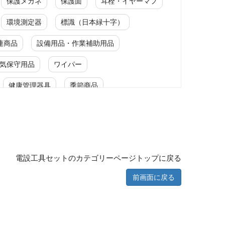
保護メガネ
保護面
耳栓・イヤーマフ
環境測定器
標識（日本緑十字）
連商品
設備用品・作業補助用品
気保守用品
ワイパー
健康管理器具
季節商品
作業用品
電設工具セットのカテゴリーページトップに戻る
工具セット
前画面に戻る
手提げタイプ
電設工具セット
電設工具