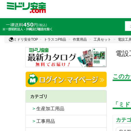
ミドリ安全TOP
トラスコPB品
作業用品
工具セット
電設工
電設
このカ
カテゴリ
「ミド
>
生産加工用品
カテ
>
工事用品