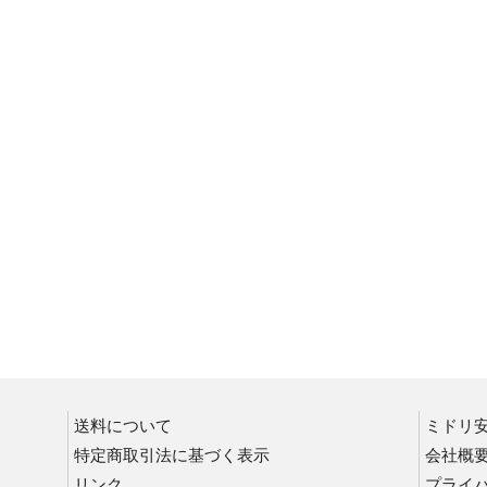
ランタン
はしご・脚立
吊りクランプ・スリング
送料について
ミドリ
特定商取引法に基づく表示
会社概
リンク
プライ