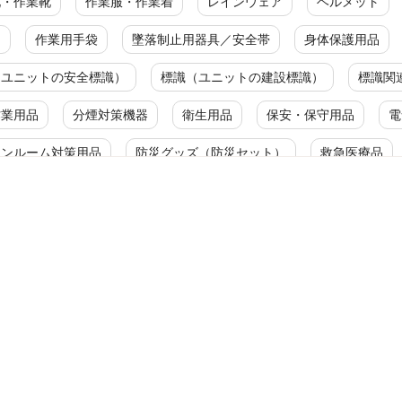
靴・作業靴
作業服・作業着
レインウェア
ヘルメット
ク
作業用手袋
墜落制止用器具／安全帯
身体保護用品
（ユニットの安全標識）
標識（ユニットの建設標識）
標識関
作業用品
分煙対策機器
衛生用品
保安・保守用品
電
ーンルーム対策用品
防災グッズ（防災セット）
救急医療品
ルス対策用品
カテゴリ一覧
産加工用品
工事用品
マグネット用品
管工機材
マグネットベース
バルブ開閉札
マグネットスタンド
ポンプ
マグネットホルダ
ドラム缶用ポンプ
溶接用マグネットホルダ