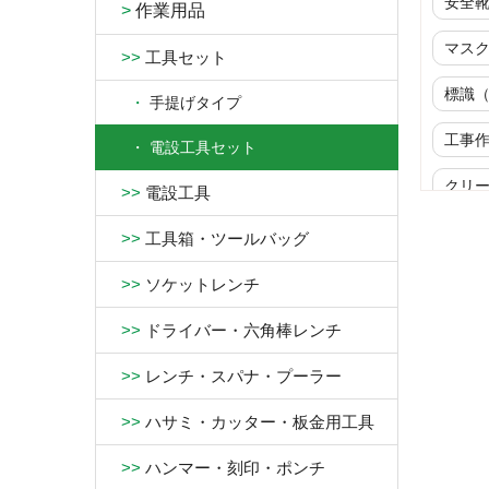
安全
>
作業用品
マス
>>
工具セット
標識
・
手提げタイプ
工事
・
電設工具セット
クリ
>>
電設工具
ウイ
>>
工具箱・ツールバッグ
商品
>>
ソケットレンチ
生
>>
ドライバー・六角棒レンチ
>>
レンチ・スパナ・プーラー
>>
ハサミ・カッター・板金用工具
>>
ハンマー・刻印・ポンチ