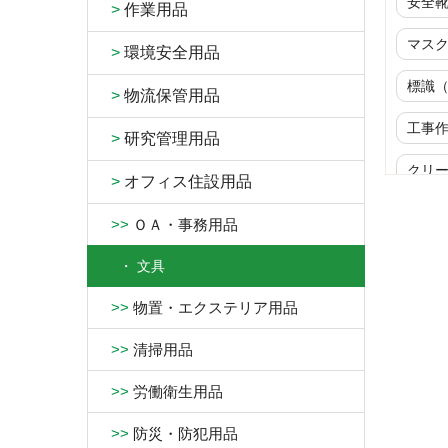
安全
>
作業用品
マス
>
環境安全用品
標識
>
物流保管用品
工事
>
研究管理用品
クリ
>
オフィス住設用品
ウイ
>>
ＯＡ・事務用品
商品
・
文具
生
>>
物置・エクステリア用品
>>
清掃用品
>>
労働衛生用品
>>
防災・防犯用品