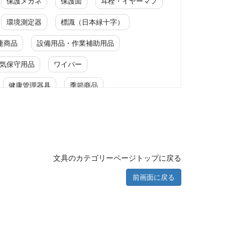
保護メガネ
保護面
耳栓・イヤーマフ
環境測定器
標識（日本緑十字）
連商品
設備用品・作業補助用品
気保守用品
ワイパー
健康管理器具
季節商品
作業用品
文具のカテゴリーページトップに戻る
工具セット
前画面に戻る
手提げタイプ
電設工具セット
電設工具