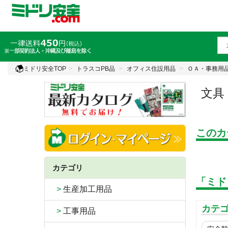
ミドリ安全TOP
トラスコPB品
オフィス住設用品
ＯＡ・事務用
文具
このカ
カテゴリ
「ミド
>
生産加工用品
カテ
>
工事用品