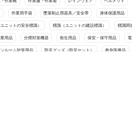
靴・作業靴
作業服・作業着
レインウェア
ヘルメット
ク
作業用手袋
墜落制止用器具／安全帯
身体保護用品
（ユニットの安全標識）
標識（ユニットの建設標識）
標識関
作業用品
分煙対策機器
衛生用品
保安・保守用品
電
ーンルーム対策用品
防災グッズ（防災セット）
救急医療品
ルス対策用品
カテゴリ一覧
産加工用品
工事用品
マグネット用品
管工機材
マグネットベース
バルブ開閉札
マグネットスタンド
ポンプ
マグネットホルダ
ドラム缶用ポンプ
溶接用マグネットホルダ