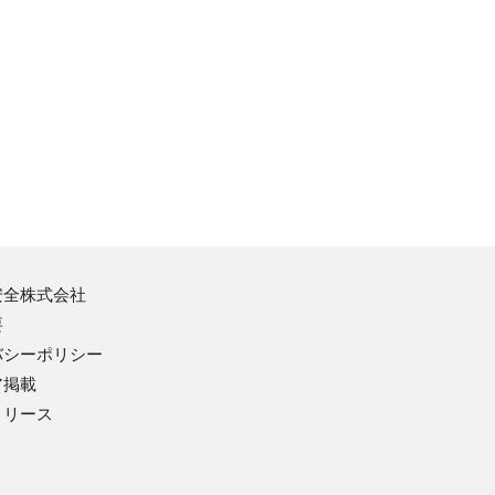
インパクト用ソケット
インパクト用ヘキサゴンソ
ケット
インパクト用ソケットビッ
・荷締機
ト
インパクト用アタッチメン
ト
ソケットビット
ソケットビット用アタッチ
メント
安全株式会社
ドライバー・六角棒レンチ
要
検電ドライバー
バシーポリシー
差替式ドライバー
ア掲載
ラチェット式ドライバー
リリース
オフセット式ラチェットド
ライバー