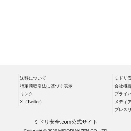
ランタン
はしご・脚立
吊りクランプ・スリング
送料について
ミドリ
特定商取引法に基づく表示
会社概
リンク
プライ
X（Twitter）
メディ
プレス
ミドリ安全.com公式サイト
Copyright © 2026 MIDORIANZEN CO.,LTD