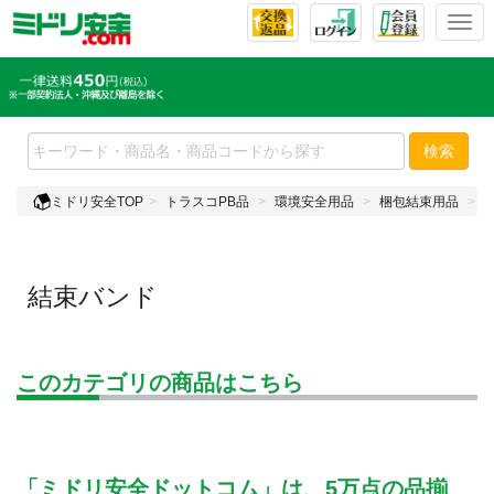
T
o
g
g
l
e
検索
n
a
ミドリ安全TOP
トラスコPB品
環境安全用品
梱包結束用品
v
i
g
a
結束バンド
t
i
o
n
このカテゴリの商品はこちら
「ミドリ安全ドットコム」は、5万点の品揃