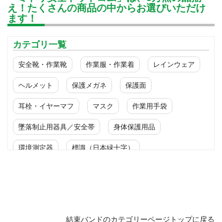
え！たくさんの商品の中からお選びいただけ
ます！
カテゴリ一覧
安全靴・作業靴
作業服・作業着
レインウェア
ヘルメット
保護メガネ
保護面
耳栓・イヤーマフ
マスク
作業用手袋
墜落制止用器具／安全帯
身体保護用品
環境測定器
標識（日本緑十字）
標識（ユニットの安全標識）
標識（ユニットの建設標識）
標識関連商品
設備用品・作業補助用品
工事作業用品
結束バンドのカテゴリーページトップに戻る