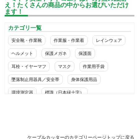
え！たくさんの商品の中からお選びいただけ
ます！
カテゴリ一覧
安全靴・作業靴
作業服・作業着
レインウェア
ヘルメット
保護メガネ
保護面
耳栓・イヤーマフ
マスク
作業用手袋
墜落制止用器具／安全帯
身体保護用品
環境測定器
標識（日本緑十字）
標識（ユニットの安全標識）
標識（ユニットの建設標識）
標識関連商品
設備用品・作業補助用品
工事作業用品
ケーブルカッターのカテゴリーページトップに戻る