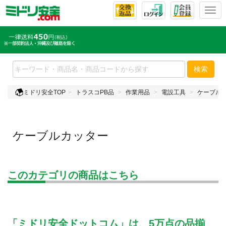
T
o
g
g
l
e
検索
n
a
ミドリ安全TOP
トラスコPB品
作業用品
電設工具
ケーブル
v
i
g
a
ケーブルカッター
t
i
o
n
このカテゴリの商品はこちら
「ミドリ安全ドットコム」は、5万点の品揃