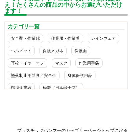
え！たくさんの商品の中からお選びいただけ
ます！
カテゴリ一覧
安全靴・作業靴
作業服・作業着
レインウェア
ヘルメット
保護メガネ
保護面
耳栓・イヤーマフ
マスク
作業用手袋
墜落制止用器具／安全帯
身体保護用品
環境測定器
標識（日本緑十字）
標識（ユニットの安全標識）
標識（ユニットの建設標識）
標識関連商品
設備用品・作業補助用品
工事作業用品
プラスチックハンマーのカテゴリーページトップに戻る