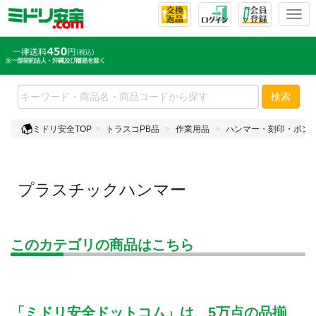
T
o
g
g
l
e
検索
n
a
ミドリ安全TOP
トラスコPB品
作業用品
ハンマー・刻印・ポン
v
i
g
a
プラスチックハンマー
t
i
o
n
このカテゴリの商品はこちら
「ミドリ安全ドットコム」は、5万点の品揃