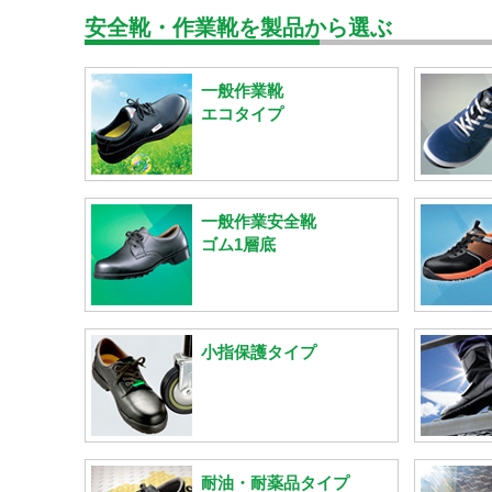
安全靴・作業靴を製品から選ぶ
一般作業靴
エコタイプ
一般作業安全靴
ゴム1層底
小指保護タイプ
耐油・耐薬品タイプ