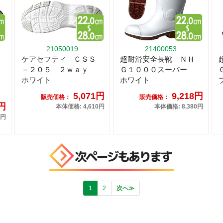
21050019
21400053
ケアセフティ ＣＳＳ
超耐滑安全長靴 ＮＨ
－２０５ ２ｗａｙ
Ｇ１０００スーパー
ホワイト
ホワイト
5,071円
9,218円
販売価格：
販売価格：
5円
本体価格: 4,610円
本体価格: 8,380円
0円
1
2
次へ≫