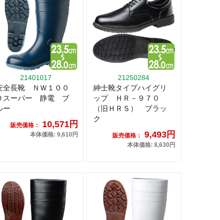
21401017
21250284
安全長靴 ＮＷ１００
紳士靴タイプハイグリ
０スーパー 静電 ブ
ップ ＨＲ－９７０
ルー
（旧ＨＲＳ） ブラッ
ク
10,571円
販売価格：
9,493円
本体価格: 9,610円
販売価格：
本体価格: 8,630円