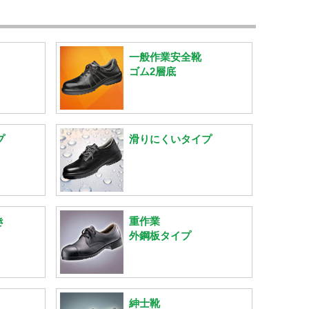
一般作業安全靴
ゴム2層底
プ
滑りにくいタイプ
き
重作業
外鋼板タイプ
紳士靴