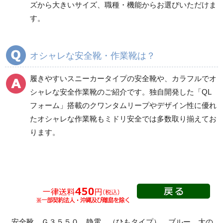
ズから大きいサイズ、職種・機能からお選びいただけま
短靴
短靴
す。
中編上靴
中編上靴
長編上靴
長編上靴
半長靴
半長靴
オシャレな安全靴・作業靴は？
つま先保護性能なし
履きやすいスニーカータイプの安全靴
や、
カラフルでオ
シャレな安全作業靴
のご紹介です。独自開発した「QL
フォーム」搭載の
クワンタムリープ
やデザイン性に優れ
一般作業安全靴・ゴム1
プロスニーカー
層底
たオシャレな作業靴もミドリ安全では多数取り揃えてお
紐タイプ
ります。
短靴
マジック・スリッポン
中編上靴
タイプ
長編上靴
つま先保護性能なし
半長靴
Boaタイプ
つま先保護性能なし
安全靴 Ｇ３５５０ 静電 （ひもタイプ） ブルー 大の