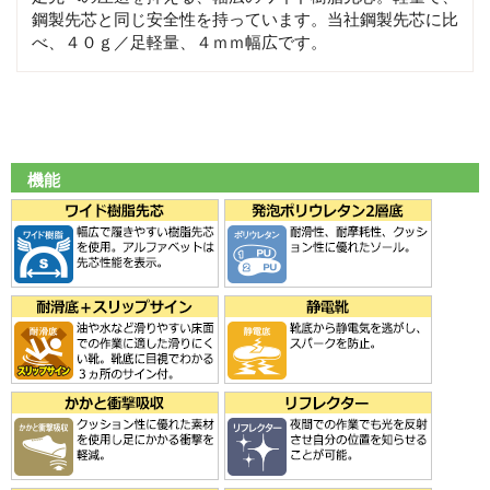
鋼製先芯と同じ安全性を持っています。当社鋼製先芯に比
べ、４０ｇ／足軽量、４ｍｍ幅広です。
機能