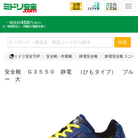
T
o
g
g
l
e
検索
n
a
ミドリ安全TOP
安全靴・作業靴
静電安全靴
静電安全靴 スニー
v
i
安全靴 Ｇ３５５０ 静電 （ひもタイプ） ブル
g
a
ー 大
t
i
o
n