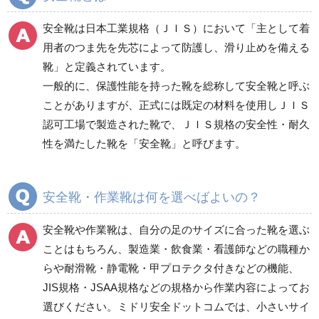
電気保守用品
ワイパー
クリーンルーム対策用品
安全靴は日本工業規格（ＪＩＳ）において「主として着
防災グッズ（防災セット）
救急医療品
用者のつま先を先芯によって防護し、滑り止めを備える
靴」と定義されています。
健康管理器具
季節商品
ウイルス対策用品
一般的に、保護性能を持った靴を総称して安全靴と呼ぶ
ことがありますが、正式には既定の材料を使用しＪＩＳ
商品カテゴリ一覧
認可工場で製造された靴で、ＪＩＳ規格の安全性・耐久
一般作業安全靴・エコ
一般作業安全靴・スニ
性を満たした靴を「安全靴」と呼びます。
タイプ
ーカー型
短靴
紐タイプ
中編上靴・長編上靴
バンドタイプ
安全靴・作業靴は何を選べばよいの？
半長靴
つま先保護性能なし
安全靴や作業靴は、自分の足のサイズに合った靴を選ぶ
スニーカータイプ
ことはもちろん、製造業・飲食業・看護師などの職種か
らや耐滑靴・静電靴・甲プロテクタ付きなどの機能、
JIS規格・JSAA規格などの規格から作業内容によってお
一般作業安全靴・ウレ
一般作業安全靴・ゴム2
選びください。ミドリ安全ドットコムでは、小さいサイ
タン底
層底