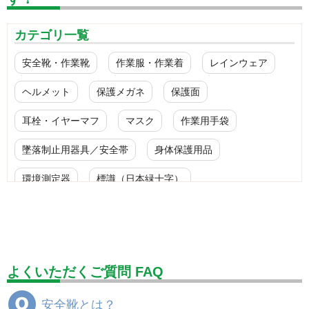
カテゴリ一覧
安全靴・作業靴
作業服・作業着
レインウェア
ヘルメット
保護メガネ
保護面
耳栓・イヤーマフ
マスク
作業用手袋
墜落制止用器具／安全帯
身体保護用品
環境測定器
標識（日本緑十字）
標識（ユニットの安全標識）
標識（ユニットの建設標識）
標識関連商品
設備用品・作業補助用品
工事作業用品
よくいただくご質問 FAQ
分煙対策機器
衛生用品
保安・保守用品
安全靴とは？