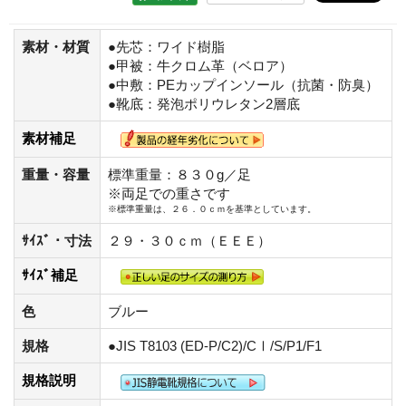
素材・材質
●先芯：ワイド樹脂
●甲被：牛クロム革（ベロア）
●中敷：PEカップインソール（抗菌・防臭）
●靴底：発泡ポリウレタン2層底
素材補足
重量・容量
標準重量：８３０g／足
※両足での重さです
※標準重量は、２６．０ｃｍを基準としています。
ｻｲｽﾞ・寸法
２９・３０ｃｍ（ＥＥＥ）
ｻｲｽﾞ補足
色
ブルー
規格
●JIS T8103 (ED-P/C2)/CⅠ/S/P1/F1
規格説明