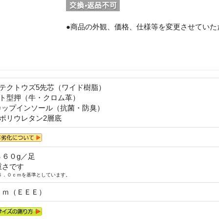
●商品の外観、価格、仕様等を変更させていた
ロテクトウズ5先芯（ワイド樹脂）
フト型押（牛・クロム革）
カップインソール（抗菌・防臭）
ポリウレタン2層底
８６０g／足
重さです
６．０ｃｍを基準としています。
ｃｍ（ＥＥＥ）