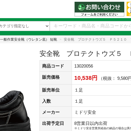
一般作業安全靴（ウレタン底） 短靴
安全靴 プロテクトウズ５ Ｐ５２１０ 
安全靴 プロテクトウズ５ 
商品コード
13020056
販売価格
10,538円
（税抜： 9,580
販売単位
１足
入数
１足
メーカー
ミドリ安全
出荷予定日
8営業日以内出荷
※ミドリ安全営業所経由の納品の場合は異