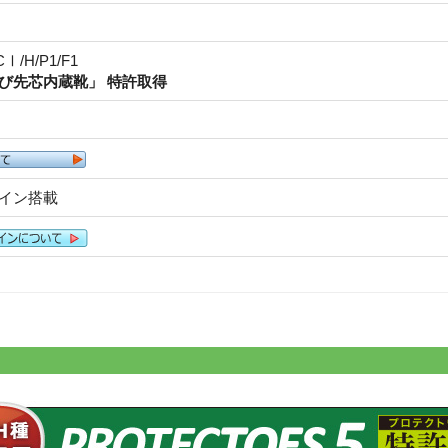
CⅠ/H/P1/F1
び先芯内蔵靴」 特許取得
サイン搭載