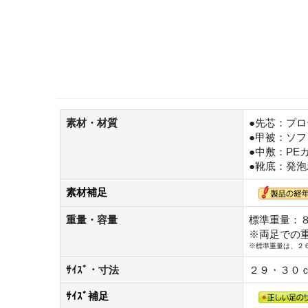
素材・材質
●先芯：プ
●甲被：ソ
●中敷：PE
●靴底：発泡
素材補足
重量・容量
標準重量：
※両足での
※標準重量は、２
ｻｲｽﾞ・寸法
２９・３０
ｻｲｽﾞ補足