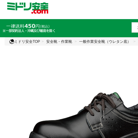
ミドリ安全TOP
安全靴・作業靴
一般作業安全靴（ウレタン底）