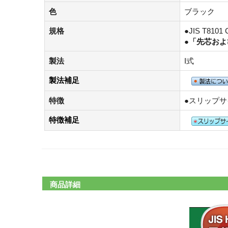
色
ブラック
規格
●JIS T8101 
●
「先芯およ
製法
I式
製法補足
特徴
●スリップ
特徴補足
商品詳細