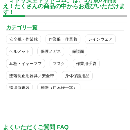
え！たくさんの商品の中からお選びいただけま
す！
カテゴリ一覧
安全靴・作業靴
作業服・作業着
レインウェア
ヘルメット
保護メガネ
保護面
耳栓・イヤーマフ
マスク
作業用手袋
墜落制止用器具／安全帯
身体保護用品
環境測定器
標識（日本緑十字）
標識（ユニットの安全標識）
標識（ユニットの建設標識）
標識関連商品
設備用品・作業補助用品
工事作業用品
よくいただくご質問 FAQ