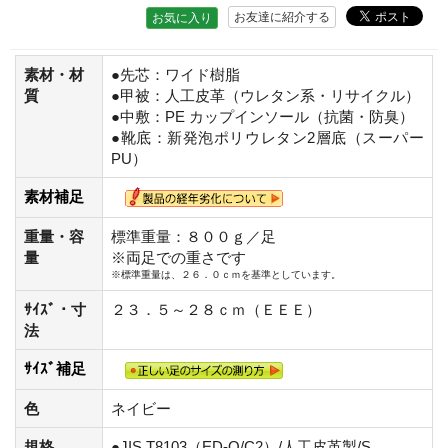
お友達に紹介する
お気に入り
素材・材
●先芯：ワイド樹脂
質
●甲被：人工皮革（ウレタン系・リサイクル）
●中敷：PE カップインソール（抗菌・防臭）
●靴底：新発泡ポリウレタン2層底（スーパー
PU）
素材補足
重量・容
標準重量：８００ｇ／足
量
※両足での重さです
※標準重量は、２６．０ｃｍを基準としています。
ｻｲｽﾞ・寸
２３．５～２８ｃｍ（ＥＥＥ）
法
ｻｲｽﾞ補足
色
ネイビー
規格
●JIS T8103（ED-O/C2）/人工皮革製/S