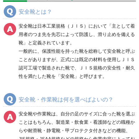
分煙対策機器
衛生用品
保安・保守用品
安全靴とは？
電気保守用品
ワイパー
クリーンルーム対策用品
安全靴は日本工業規格（ＪＩＳ）において「主として着
防災グッズ（防災セット）
救急医療品
用者のつま先を先芯によって防護し、滑り止めを備える
靴」と定義されています。
健康管理器具
季節商品
ウイルス対策用品
一般的に、保護性能を持った靴を総称して安全靴と呼ぶ
ことがありますが、正式には既定の材料を使用しＪＩＳ
商品カテゴリ一覧
認可工場で製造された靴で、ＪＩＳ規格の安全性・耐久
一般作業安全靴・エコ
一般作業安全靴・スニ
性を満たした靴を「安全靴」と呼びます。
タイプ
ーカー型
短靴
紐タイプ
中編上靴・長編上靴
バンドタイプ
安全靴・作業靴は何を選べばよいの？
半長靴
つま先保護性能なし
安全靴や作業靴は、自分の足のサイズに合った靴を選ぶ
スニーカータイプ
ことはもちろん、製造業・飲食業・看護師などの職種か
らや耐滑靴・静電靴・甲プロテクタ付きなどの機能、
JIS規格・JSAA規格などの規格から作業内容によってお