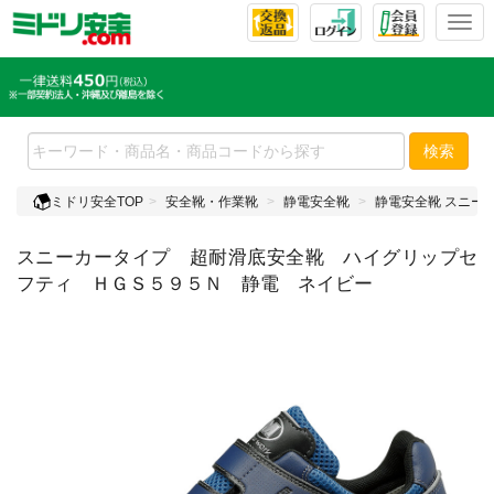
T
o
g
g
l
e
検索
n
a
ミドリ安全TOP
安全靴・作業靴
静電安全靴
静電安全靴 スニー
v
i
スニーカータイプ 超耐滑底安全靴 ハイグリップセ
g
a
フティ ＨＧＳ５９５Ｎ 静電 ネイビー
t
i
o
n