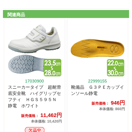
関連商品
17030900
22999155
スニーカータイプ 超耐滑
靴備品 Ｇ３ＰＥカップイ
底安全靴 ハイグリップセ
ンソール静電
フティ ＨＧＳ５９５Ｎ
946円
販売価格：
静電 ホワイト
本体価格: 860円
11,462円
販売価格：
本体価格: 10,420円