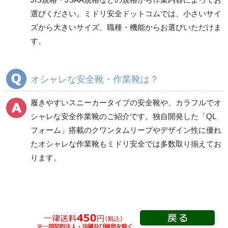
一般作業安全靴・ウレ
一般作業安全靴・ゴム2
選びください。ミドリ安全ドットコムでは、小さいサイ
タン底
層底
ズから大きいサイズ、職種・機能からお選びいただけま
短靴
短靴
す。
中編上靴
中編上靴
長編上靴
長編上靴
半長靴
半長靴
オシャレな安全靴・作業靴は？
つま先保護性能なし
履きやすいスニーカータイプの安全靴
や、
カラフルでオ
シャレな安全作業靴
のご紹介です。独自開発した「QL
フォーム」搭載の
クワンタムリープ
やデザイン性に優れ
一般作業安全靴・ゴム1
プロスニーカー
層底
たオシャレな作業靴もミドリ安全では多数取り揃えてお
紐タイプ
ります。
短靴
マジック・スリッポン
中編上靴
タイプ
長編上靴
つま先保護性能なし
半長靴
Boaタイプ
つま先保護性能なし