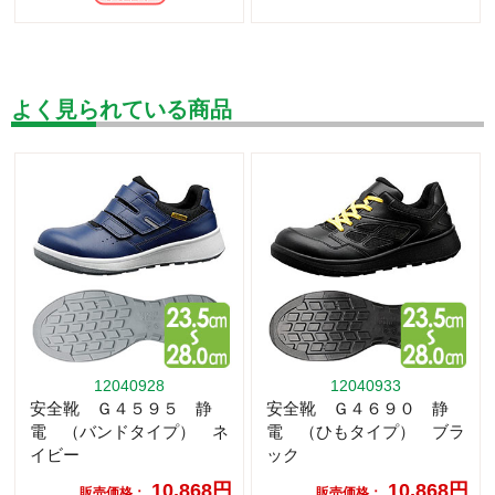
よく見られている商品
12040928
12040933
安全靴 Ｇ４５９５ 静
安全靴 Ｇ４６９０ 静
電 （バンドタイプ） ネ
電 （ひもタイプ） ブラ
イビー
ック
10,868円
10,868円
販売価格：
販売価格：