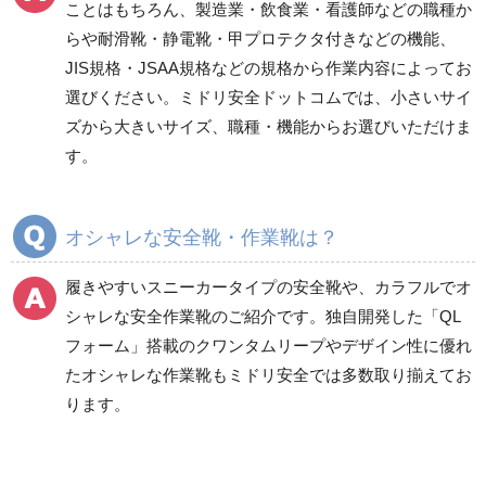
ことはもちろん、製造業・飲食業・看護師などの職種か
らや耐滑靴・静電靴・甲プロテクタ付きなどの機能、
JIS規格・JSAA規格などの規格から作業内容によってお
一般作業安全靴・ウレ
一般作業安全靴・ゴム2
選びください。ミドリ安全ドットコムでは、小さいサイ
タン底
層底
ズから大きいサイズ、職種・機能からお選びいただけま
短靴
短靴
す。
中編上靴
中編上靴
長編上靴
長編上靴
半長靴
半長靴
オシャレな安全靴・作業靴は？
つま先保護性能なし
履きやすいスニーカータイプの安全靴
や、
カラフルでオ
シャレな安全作業靴
のご紹介です。独自開発した「QL
フォーム」搭載の
クワンタムリープ
やデザイン性に優れ
一般作業安全靴・ゴム1
プロスニーカー
層底
たオシャレな作業靴もミドリ安全では多数取り揃えてお
紐タイプ
ります。
短靴
マジック・スリッポン
中編上靴
タイプ
長編上靴
つま先保護性能なし