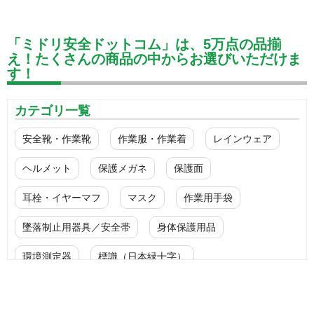
「ミドリ安全ドットコム」は、5万点の品揃
え！たくさんの商品の中からお選びいただけま
す！
カテゴリ一覧
安全靴・作業靴
作業服・作業着
レインウェア
ヘルメット
保護メガネ
保護面
耳栓・イヤーマフ
マスク
作業用手袋
墜落制止用器具／安全帯
身体保護用品
環境測定器
標識（日本緑十字）
標識（ユニットの安全標識）