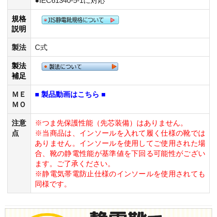
●IEC61340-5-1に対応
規格
説明
製法
C式
製法
補足
ＭＥ
■ 製品動画はこちら ■
ＭＯ
注意
※つま先保護性能（先芯装備）はありません。
点
※当商品は、インソールを入れて履く仕様の靴では
ありません。インソールを使用してご使用された場
合、靴の静電性能が基準値を下回る可能性がござい
ます。ご了承ください。
※静電気帯電防止仕様のインソールを使用されても
同様です。