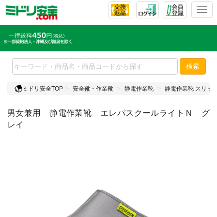
T
o
g
g
l
e
検索
n
a
ミドリ安全TOP
安全靴・作業靴
静電作業靴
静電作業靴 スリッ
v
i
男女兼用 静電作業靴 エレパスクールライトＮ グ
g
a
レイ
t
i
o
n