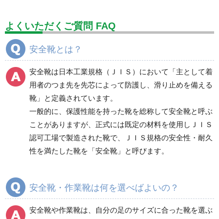
標識（ユニットの建設標識）
標識関連商品
設備用品・作業補助用品
工事作業用品
よくいただくご質問 FAQ
分煙対策機器
衛生用品
保安・保守用品
安全靴とは？
電気保守用品
ワイパー
クリーンルーム対策用品
安全靴は日本工業規格（ＪＩＳ）において「主として着
防災グッズ（防災セット）
救急医療品
用者のつま先を先芯によって防護し、滑り止めを備える
靴」と定義されています。
健康管理器具
季節商品
ウイルス対策用品
一般的に、保護性能を持った靴を総称して安全靴と呼ぶ
ことがありますが、正式には既定の材料を使用しＪＩＳ
商品カテゴリ一覧
認可工場で製造された靴で、ＪＩＳ規格の安全性・耐久
一般作業安全靴・エコ
一般作業安全靴・スニ
性を満たした靴を「安全靴」と呼びます。
タイプ
ーカー型
短靴
紐タイプ
中編上靴・長編上靴
バンドタイプ
安全靴・作業靴は何を選べばよいの？
半長靴
つま先保護性能なし
安全靴や作業靴は、自分の足のサイズに合った靴を選ぶ
スニーカータイプ