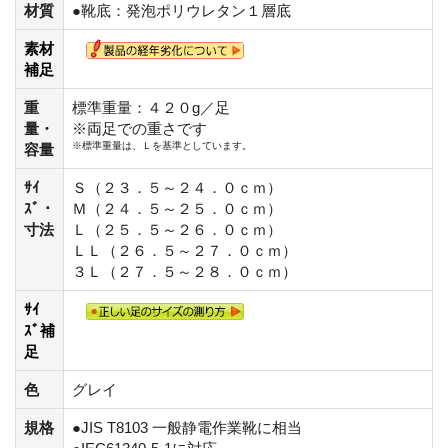
材質
●靴底：発泡ポリウレタン１層底
素材
補足
重
標準重量：４２０g／足
量・
※両足での重さです
※標準重量は、Ｌを基準としています。
容量
ｻｲ
Ｓ（２３．５～２４．０ｃｍ）
ｽﾞ・
Ｍ（２４．５～２５．０ｃｍ）
寸法
Ｌ（２５．５～２６．０ｃｍ）
ＬＬ（２６．５～２７．０ｃｍ）
３Ｌ（２７．５～２８．０ｃｍ）
ｻｲ
ｽﾞ補
足
色
グレイ
規格
●JIS T8103 一般静電作業靴に相当