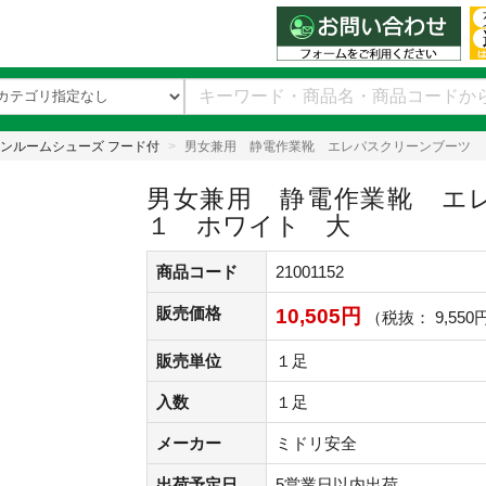
ンルームシューズ フード付
男女兼用 静電作業靴 エレパスクリーンブーツ 
男女兼用 静電作業靴 エ
１ ホワイト 大
商品コード
21001152
販売価格
10,505円
（税抜： 9,550
販売単位
１足
入数
１足
メーカー
ミドリ安全
出荷予定日
5営業日以内出荷