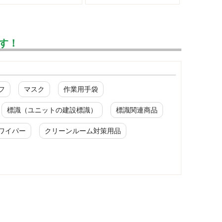
す！
フ
マスク
作業用手袋
標識（ユニットの建設標識）
標識関連商品
ワイパー
クリーンルーム対策用品
一般作業安全靴・ウレタン底
短靴