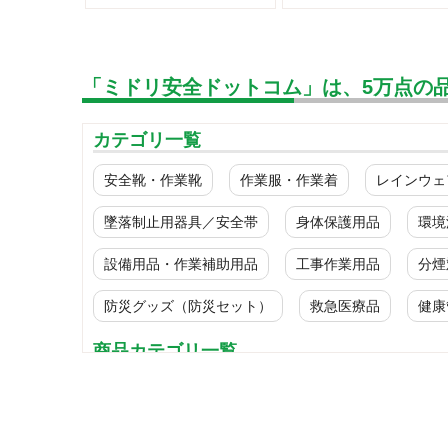
「ミドリ安全ドットコム」は、5万点の
カテゴリ一覧
安全靴・作業靴
作業服・作業着
レインウェ
墜落制止用器具／安全帯
身体保護用品
環境
設備用品・作業補助用品
工事作業用品
分煙
防災グッズ（防災セット）
救急医療品
健康
商品カテゴリ一覧
一般作業安全靴・エコタイプ
短靴