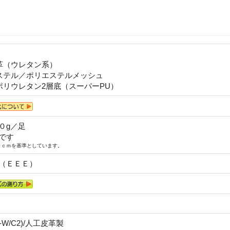
革（ウレタン系）
ステル／ポリエステルメッシュ
ポリウレタン2層底（スーパーPU）
０g／足
です
０ｃｍを基準としています。
（ＥＥＥ）
ED-W/C2)/人工皮革製