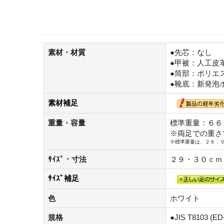
素材・材質
●先芯：なし
●甲被：人工皮
●筒部：ポリエ
●靴底：新発泡
素材補足
重量・容量
標準重量：６６
※両足での重さ
※標準重量は、２６．
ｻｲｽﾞ・寸法
２９・３０ｃｍ
ｻｲｽﾞ補足
色
ホワイト
規格
●JIS T8103 (