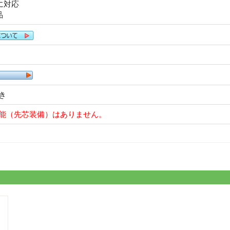
-1に対応
品
き
能（先芯装備）はありません。