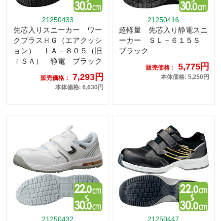
21250433
21250416
先芯入りスニーカー ワー
超軽量 先芯入り静電スニ
クプラスＨＧ（エアクッシ
ーカー ＳＬ－６１５Ｓ
ョン） ＩＡ－８０５（旧
ブラック
ＩＳＡ） 静電 ブラック
5,775円
販売価格：
7,293円
本体価格: 5,250円
販売価格：
本体価格: 6,630円
21250432
21250447