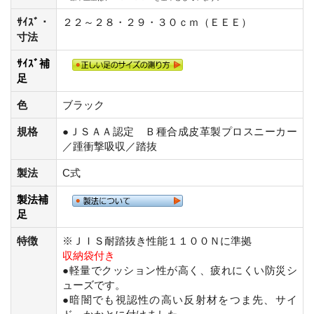
ｻｲｽﾞ・
２２～２８・２９・３０ｃｍ（ＥＥＥ）
寸法
ｻｲｽﾞ補
足
色
ブラック
規格
●ＪＳＡＡ認定 Ｂ種合成皮革製プロスニーカー
／踵衝撃吸収／踏抜
製法
C式
製法補
足
特徴
※ＪＩＳ耐踏抜き性能１１００Ｎに準拠
収納袋付き
●軽量でクッション性が高く、疲れにくい防災シ
ューズです。
●暗闇でも視認性の高い反射材をつま先、サイ