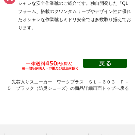
シャレな安全作業靴
のご紹介です。独自開発した「QL
フォーム」搭載の
クワンタムリープ
やデザイン性に優れ
一般作業安全靴・ゴム1
プロスニーカー
層底
たオシャレな作業靴もミドリ安全では多数取り揃えてお
紐タイプ
ります。
短靴
マジック・スリッポン
中編上靴
タイプ
長編上靴
つま先保護性能なし
半長靴
Boaタイプ
つま先保護性能なし
先芯入りスニーカー ワークプラス ＳＬ－６０３ Ｐ－
静電・絶縁タイプ
滑りにくいタイプ
５ ブラック（防災シューズ）の商品詳細画面トップへ戻る
静電靴
一般耐滑安全靴・作業
靴
絶縁靴
氷上で滑りにくい安全
静電安全靴短靴
靴
静電安全靴中編上靴
食品業向けの耐滑作業
静電安全靴長編上靴
靴