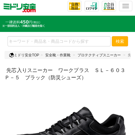
T
o
g
g
l
e
検索
n
a
ミドリ安全TOP
安全靴・作業靴
プロテクティブスニーカー
先芯
v
i
先芯入りスニーカー ワークプラス ＳＬ－６０３
g
a
Ｐ－５ ブラック（防災シューズ）
t
i
o
n