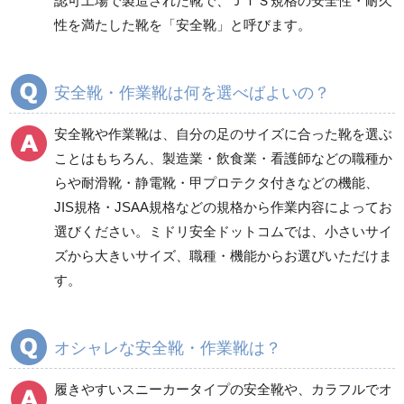
認可工場で製造された靴で、ＪＩＳ規格の安全性・耐久
一般作業安全靴・エコ
一般作業安全靴・スニ
性を満たした靴を「安全靴」と呼びます。
タイプ
ーカー型
短靴
紐タイプ
中編上靴・長編上靴
バンドタイプ
安全靴・作業靴は何を選べばよいの？
半長靴
つま先保護性能なし
安全靴や作業靴は、自分の足のサイズに合った靴を選ぶ
スニーカータイプ
ことはもちろん、製造業・飲食業・看護師などの職種か
らや耐滑靴・静電靴・甲プロテクタ付きなどの機能、
JIS規格・JSAA規格などの規格から作業内容によってお
一般作業安全靴・ウレ
一般作業安全靴・ゴム2
選びください。ミドリ安全ドットコムでは、小さいサイ
タン底
層底
ズから大きいサイズ、職種・機能からお選びいただけま
短靴
短靴
す。
中編上靴
中編上靴
長編上靴
長編上靴
半長靴
半長靴
オシャレな安全靴・作業靴は？
つま先保護性能なし
履きやすいスニーカータイプの安全靴
や、
カラフルでオ