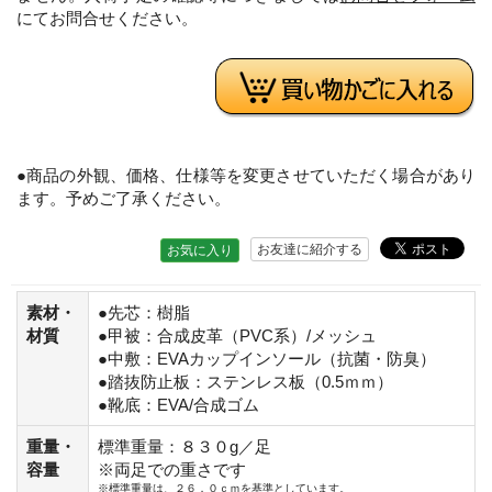
にてお問合せください。
●商品の外観、価格、仕様等を変更させていただく場合があり
ます。予めご了承ください。
お友達に紹介する
お気に入り
素材・
●先芯：樹脂
材質
●甲被：合成皮革（PVC系）/メッシュ
●中敷：EVAカップインソール（抗菌・防臭）
●踏抜防止板：ステンレス板（0.5ｍｍ）
●靴底：EVA/合成ゴム
重量・
標準重量：８３０g／足
容量
※両足での重さです
※標準重量は、２６．０ｃｍを基準としています。