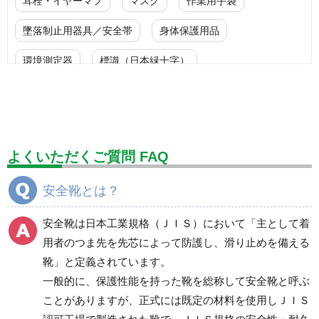
耳栓・イヤーマフ
マスク
作業用手袋
墜落制止用器具／安全帯
身体保護用品
環境測定器
標識（日本緑十字）
標識（ユニットの安全標識）
標識（ユニットの建設標識）
標識関連商品
設備用品・作業補助用品
工事作業用品
よくいただくご質問 FAQ
分煙対策機器
衛生用品
保安・保守用品
安全靴とは？
電気保守用品
ワイパー
クリーンルーム対策用品
安全靴は日本工業規格（ＪＩＳ）において「主として着
防災グッズ（防災セット）
救急医療品
用者のつま先を先芯によって防護し、滑り止めを備える
靴」と定義されています。
健康管理器具
季節商品
ウイルス対策用品
一般的に、保護性能を持った靴を総称して安全靴と呼ぶ
ことがありますが、正式には既定の材料を使用しＪＩＳ
商品カテゴリ一覧