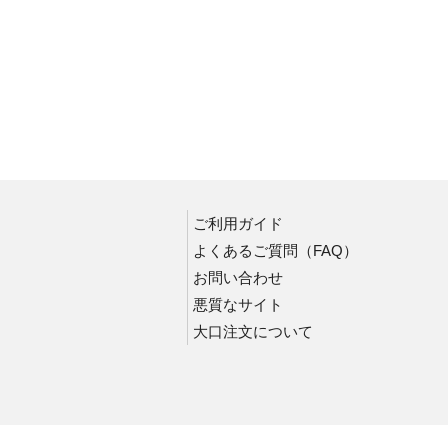
JIS放射能標識
安全標識
酸欠関係標識
騒音管理標識
LP高圧ガス関係標識
アスベスト関係標識
有機溶剤関係標識
ご利用ガイド
化学物質関係標識
よくあるご質問（FAQ）
置場・区画標識
お問い合わせ
責任者氏名標識
悪質なサイト
作業主任者の職務標識
大口注文について
管理標識
廃棄物関係標識
建災防統一安全標識
船舶用標識