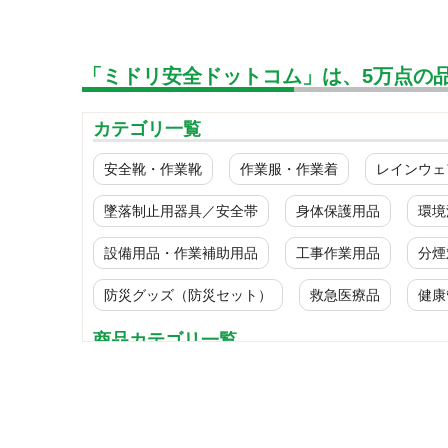
「ミドリ安全ドットコム」は、5万点の
カテゴリ一覧
安全靴・作業靴
作業服・作業着
レインウェ
墜落制止用器具／安全帯
身体保護用品
環境
設備用品・作業補助用品
工事作業用品
分煙
防災グッズ（防災セット）
救急医療品
健康
商品カテゴリ一覧
標識
JIS安全標識
JISレーザ標識