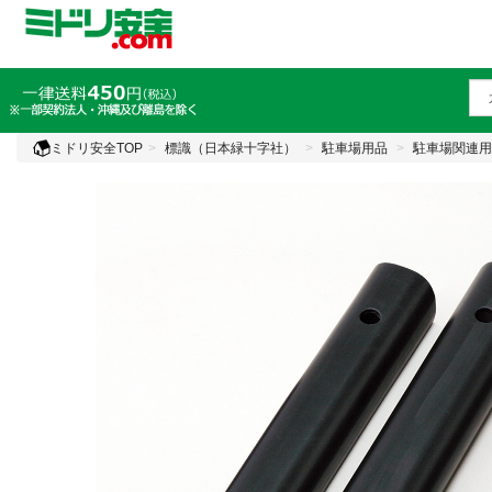
ミドリ安全TOP
標識（日本緑十字社）
駐車場用品
駐車場関連用