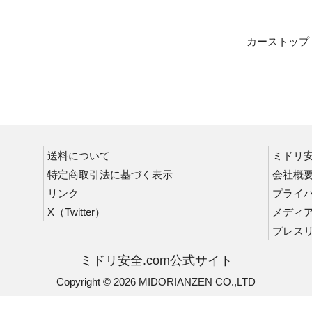
高輝度蓄光テープ
安心光
カーストップ
防災関連事前対策用品
防災
防犯
送料について
ミドリ
特定商取引法に基づく表示
会社概
リンク
プライ
X（Twitter）
メディ
プレス
ミドリ安全.com公式サイト
Copyright © 2026 MIDORIANZEN CO.,LTD