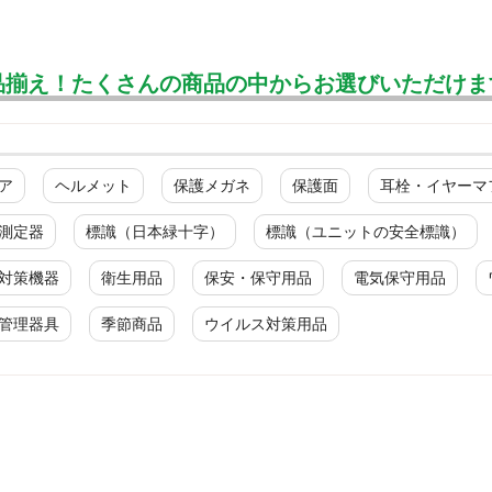
品揃え！たくさんの商品の中からお選びいただけま
ア
ヘルメット
保護メガネ
保護面
耳栓・イヤーマ
測定器
標識（日本緑十字）
標識（ユニットの安全標識）
対策機器
衛生用品
保安・保守用品
電気保守用品
管理器具
季節商品
ウイルス対策用品
消防／防災・防犯
消防・危険物標識
避難・誘導標識