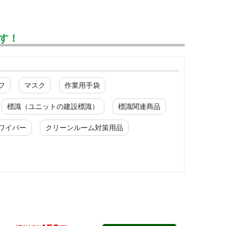
す！
フ
マスク
作業用手袋
標識（ユニットの建設標識）
標識関連商品
ワイパー
クリーンルーム対策用品
配管識別・バルブ表示
バルブ関係標識
ワンタッチタグ