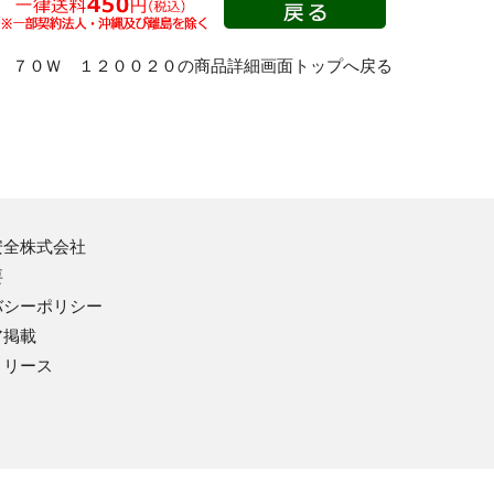
JIS配管・流体明示ステッカー
JIS配管識別明示ステッカー
 ７０Ｗ １２００２０の商品詳細画面トップへ戻る
JIS配管識別テープ
JIS配管識別方向標識
配管識別方向表示ステッカー
安全株式会社
要
バシーポリシー
ア掲載
リリース