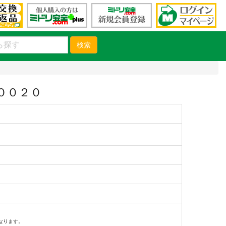
検索
００２０
）
なります。