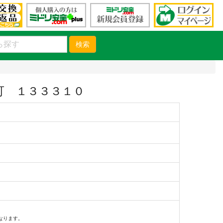
検索
可 １３３３１０
）
なります。