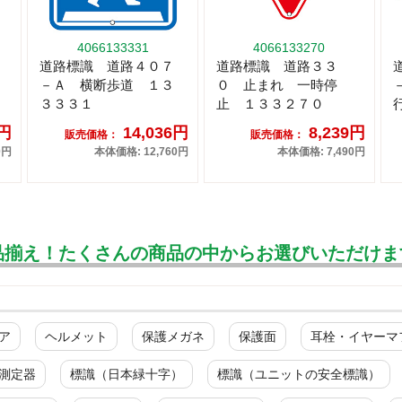
4066133331
4066133270
道路標識 道路４０７
道路標識 道路３３
－Ａ 横断歩道 １３
０ 止まれ 一時停
３３３１
止 １３３２７０
0円
14,036円
8,239円
販売価格：
販売価格：
0円
本体価格: 12,760円
本体価格: 7,490円
品揃え！たくさんの商品の中からお選びいただけま
ア
ヘルメット
保護メガネ
保護面
耳栓・イヤーマ
測定器
標識（日本緑十字）
標識（ユニットの安全標識）