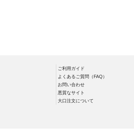
道路標識
アイドリングストップ
標識取付用ポール
構内標識
工事関係標識
無災害記録板
スチールケース・数字札
ルームプレート
ご利用ガイド
案内標識
よくあるご質問（FAQ）
素材用品〈無地板〉
お問い合わせ
屋外掲示板
悪質なサイト
二酸化炭素消火設備標識
大口注文について
医薬用外毒劇物標識
ステッカー