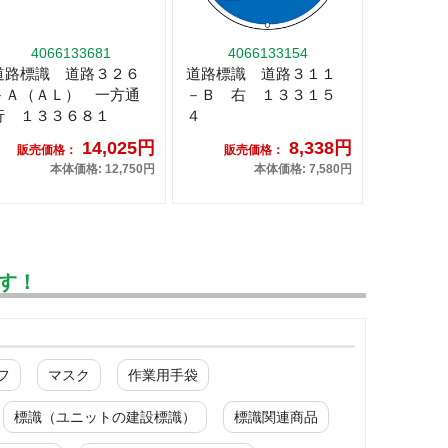
4066133681
4066133154
道路標識 道路３２６
道路標識 道路３１１
－Ａ（ＡＬ） 一方通
－Ｂ 右 １３３１５
行 １３３６８１
４
14,025円
8,338円
販売価格：
販売価格：
本体価格: 12,750円
本体価格: 7,580円
す！
フ
マスク
作業用手袋
標識（ユニットの建設標識）
標識関連商品