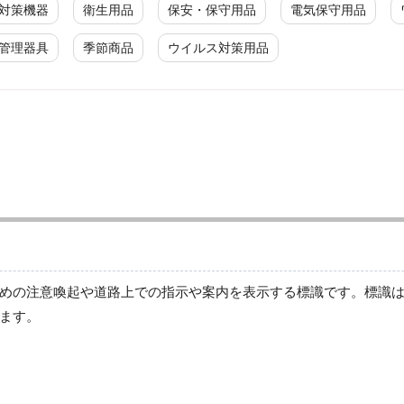
対策機器
衛生用品
保安・保守用品
電気保守用品
管理器具
季節商品
ウイルス対策用品
消防／防災・防犯
消防・危険物標識
避難・誘導標識
高輝度蓄光テープ
安心光
防災関連事前対策用品
防災
めの注意喚起や道路上での指示や案内を表示する標識です。標識
防犯
ます。