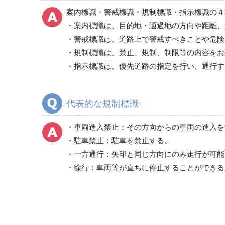
置場・区画標識
案内標識・警戒標識・規制標識・指示標識の４
責任者氏名標識
・案内標識は、目的地・通過地の方向や距離、
作業主任者の職務標識
・警戒標識は、道路上で警戒すべきことや危険
管理標識
・規制標識は、禁止、規制、制限等の内容をお
廃棄物関係標識
・指示標識は、優先道路の指定を行い、通行す
建災防統一安全標識
船舶用標識
代表的な規制標識
クレーン関係標識
スイッチ関係標識
・車両進入禁止：その方向からの車両の進入を
サイン標識
・駐車禁止：駐車を禁止する。
短冊型一般標識
・一方通行：矢印と同じ方向にのみ走行が可能
・徐行：車両等が直ちに停止することができる
英文字入りサイン標識
吊り下げ標識
イラスト標識
路面標識