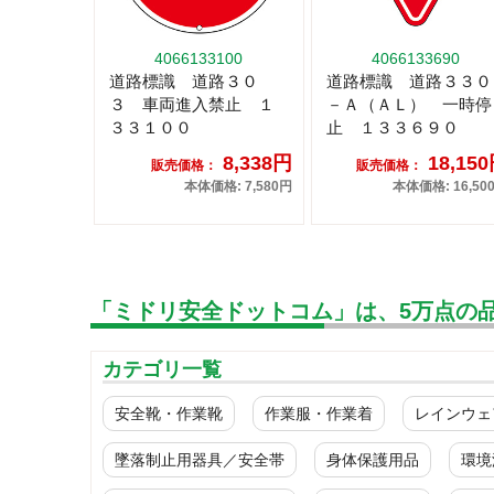
4066133100
4066133690
道路標識 道路３０
道路標識 道路３３０
３ 車両進入禁止 １
－Ａ（ＡＬ） 一時停
３３１００
止 １３３６９０
8,338円
18,15
販売価格：
販売価格：
本体価格: 7,580円
本体価格: 16,50
「ミドリ安全ドットコム」は、5万点の
カテゴリ一覧
安全靴・作業靴
作業服・作業着
レインウェ
墜落制止用器具／安全帯
身体保護用品
環境