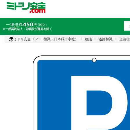
ミドリ安全TOP
標識（日本緑十字社）
標識
道路標識
道路標