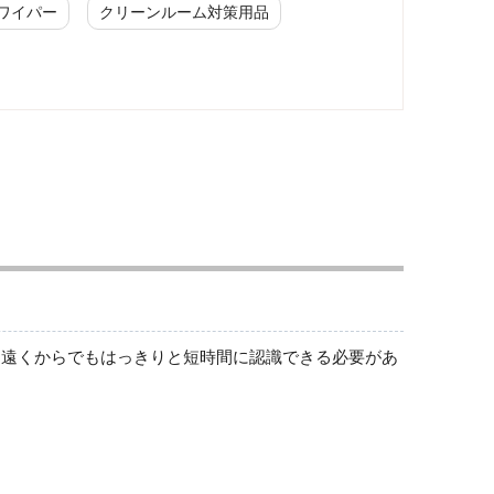
ワイパー
クリーンルーム対策用品
配管識別・バルブ表示
バルブ関係標識
ワンタッチタグ
JIS配管・流体明示ステッカー
JIS配管識別明示ステッカー
JIS配管識別テープ
JIS配管識別方向標識
は遠くからでもはっきりと短時間に認識できる必要があ
配管識別方向表示ステッカー