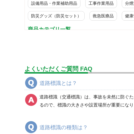
設備用品・作業補助用品
工事作業用品
分煙
防災グッズ（防災セット）
救急医療品
健康
商品カテゴリ一覧
標識
JIS安全標識
JISレーザ標識
よくいただくご質問 FAQ
JIS放射能標識
安全標識
道路標識とは？
酸欠関係標識
騒音管理標識
道路標識（交通標識）は、事故を未然に防ぐた
LP高圧ガス関係標識
るので、標識の大きさや設置場所が重要になり
アスベスト関係標識
有機溶剤関係標識
道路標識の種類は？
化学物質関係標識