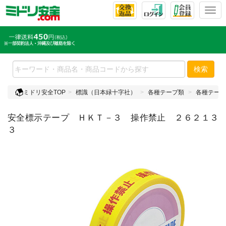
T
o
g
g
l
e
検索
n
a
ミドリ安全TOP
標識（日本緑十字社）
各種テープ類
各種テープ
v
i
安全標示テープ ＨＫＴ－３ 操作禁止 ２６２１３
g
a
３
t
i
o
n