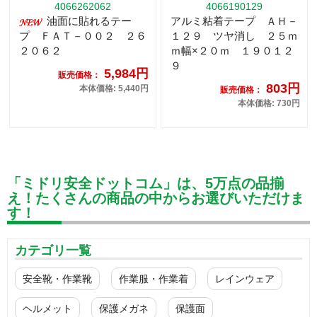
4066262062
4066190129
油面に貼れるテー
アルミ粘着テープ ＡＨ－
プ ＦＡＴ－００２ ２６
１２９ ツヤ消し ２５ｍ
２０６２
ｍ幅×２０ｍ １９０１２
９
5,984円
販売価格：
803円
本体価格: 5,440円
販売価格：
本体価格: 730円
「ミドリ安全ドットコム」は、5万点の品揃
え！たくさんの商品の中からお選びいただけま
す！
カテゴリ一覧
安全靴・作業靴
作業服・作業着
レインウェア
ヘルメット
保護メガネ
保護面