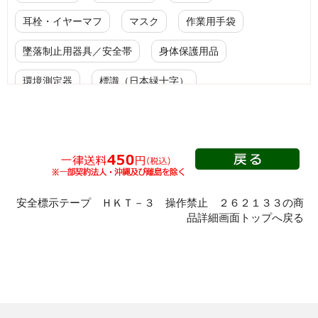
耳栓・イヤーマフ
マスク
作業用手袋
墜落制止用器具／安全帯
身体保護用品
環境測定器
標識（日本緑十字）
標識（ユニットの安全標識）
標識（ユニットの建設標識）
標識関連商品
設備用品・作業補助用品
工事作業用品
分煙対策機器
衛生用品
保安・保守用品
安全標示テープ ＨＫＴ－３ 操作禁止 ２６２１３３の商
品詳細画面トップへ戻る
電気保守用品
ワイパー
クリーンルーム対策用品
防災グッズ（防災セット）
救急医療品
健康管理器具
季節商品
ウイルス対策用品