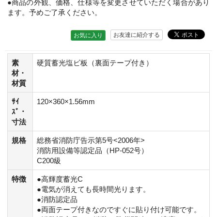
●商品の外観、価格、仕様等を変更させていただく場合があり
ます。予めご了承ください。
お友達に紹介する
お気に入り
素
硬質蓄光塩ビ板（裏面テープ付き）
材・
材質
ｻｲ
120×360×1.56mm
ｽﾞ・
寸法
規格
総務省消防庁告示第5号<2006年>
消防用設備等認定品（HP-052号）
C200級
特徴
●高輝度蓄光C
●電気が消えても長時間光ります。
●消防認定品
●両面テープ付きなのですぐに貼り付け可能です。