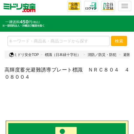
T
o
g
g
l
e
検索
n
a
ミドリ安全TOP
標識（日本緑十字社）
消防／防災・防犯
避難・
v
i
高輝度蓄光避難誘導プレート標識 ＮＲＣ８０４ ４
g
a
０８００４
t
i
o
n