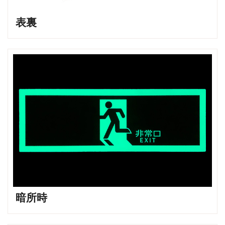
表裏
暗所時