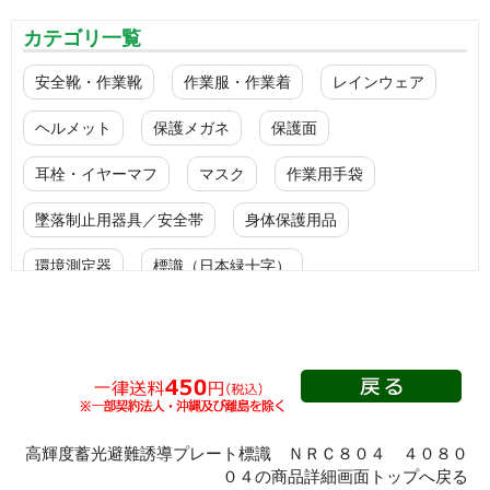
カテゴリ一覧
安全靴・作業靴
作業服・作業着
レインウェア
ヘルメット
保護メガネ
保護面
耳栓・イヤーマフ
マスク
作業用手袋
墜落制止用器具／安全帯
身体保護用品
環境測定器
標識（日本緑十字）
標識（ユニットの安全標識）
標識（ユニットの建設標識）
標識関連商品
設備用品・作業補助用品
工事作業用品
分煙対策機器
衛生用品
保安・保守用品
高輝度蓄光避難誘導プレート標識 ＮＲＣ８０４ ４０８０
０４の商品詳細画面トップへ戻る