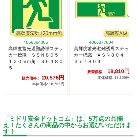
4066364805
4066377804
高輝度蓄光避難誘導ステッ
高輝度蓄光避難誘導ステッ
カー標識 ＳＳＮ８０５
カー標識 ＡＳＮ８０４
１２０ｍｍ角 ３６４８０
３７７８０４
５
18,810円
販売価格：
20,576円
本体価格: 17,100円
販売価格：
本体価格: 18,705円
「ミドリ安全ドットコム」は、5万点の品揃
え！たくさんの商品の中からお選びいただけま
す！