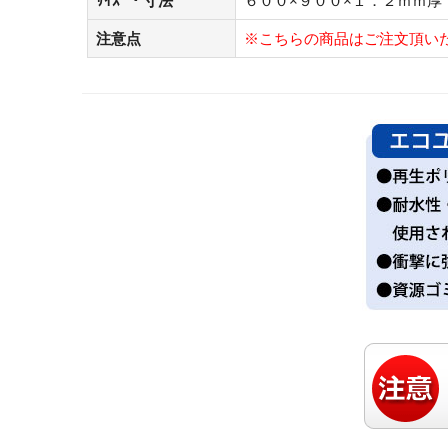
ｻｲｽﾞ・寸法
６００×９００×１．２ｍｍ厚
注意点
※こちらの商品はご注文頂い