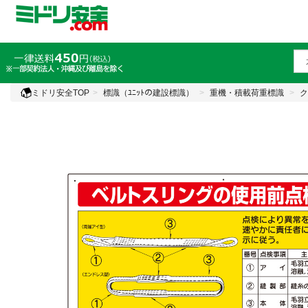
ミドリ安全TOP
標識（ﾕﾆｯﾄの建設標識）
重機・積載荷重標識
ク