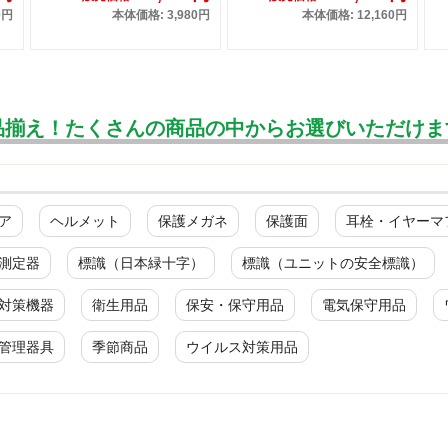
0円
本体価格: 3,980円
本体価格: 12,160円
品揃え！たくさんの商品の中からお選びいただけま
ア
ヘルメット
保護メガネ
保護面
耳栓・イヤーマ
測定器
標識（日本緑十字）
標識（ユニットの安全標識）
対策機器
衛生用品
保安・保守用品
電気保守用品
管理器具
季節商品
ウイルス対策用品
安全掲示版