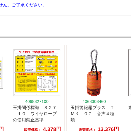
せん。ご了承ください。
4068327100
4068303460
玉掛関係標識 ３２７
玉掛警報器プラス Ｔ
－１０ ワイヤロープ
ＭＫ－０２ 音声４種
の使用禁止基準
類
8円
4,378円
13,376円
販売価格：
販売価格：