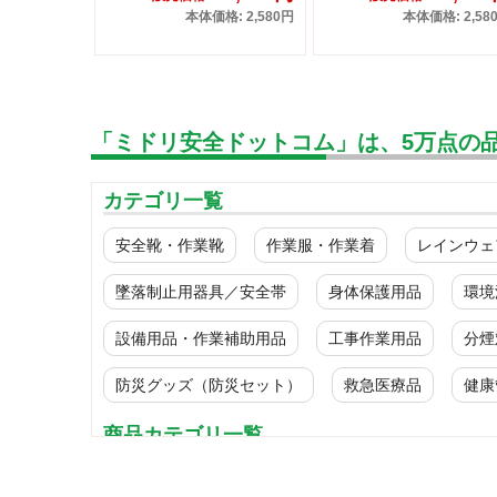
本体価格: 2,580円
本体価格: 2,58
「ミドリ安全ドットコム」は、5万点の
カテゴリ一覧
安全靴・作業靴
作業服・作業着
レインウェ
墜落制止用器具／安全帯
身体保護用品
環境
設備用品・作業補助用品
工事作業用品
分煙
防災グッズ（防災セット）
救急医療品
健康
商品カテゴリ一覧
工事現場（重機・車両）