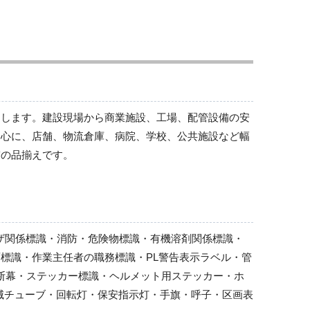
お願い看板
作業予定看板
フラットパネル専用（法令許可票・取付ベース）
フラットパネル専用（お願い看板・作業予定看
板）
法令許可票
トします。建設現場から商業施設、工場、配管設備の安
表示板取付ベース
中心に、店舗、物流倉庫、病院、学校、公共施設など幅
施工体系図
実の品揃えです。
車両出入口標識（取付金具一体型）
車両出入口標識
交通標識
３WAYベース（ポールセット）他
ーザ関係標識・消防・危険物標識・有機溶剤関係標識・
重機持込許可ステッカー他
標識・作業主任者の職務標識・PL警告表示ラベル・管
行先表示板他
横断幕・ステッカー標識・ヘルメット用ステッカー・ホ
無災害記録表他
滅チューブ・回転灯・保安指示灯・手旗・呼子・区画表
事務所・宿舎関係用品