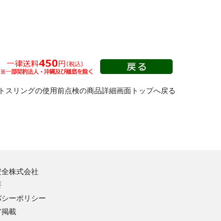
危険予知用品・黒板
危険予知ボード
樹脂製KYボード（防雨型）
ビニール式KYボード
トスリングの使用前点検の商品詳細画面トップへ戻る
危険予知活動用品
撮影用黒板
各種ホワイトボード
ホワイトボード他
アルミ製KYボード（防雨型）
安全株式会社
要
バシーポリシー
ア掲載