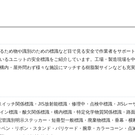
スーパーフラット掲示板
スーパーフラット掲示板（別売品）
作業間連絡表マグネット他
スーパーフラット掲示板（ミニサイズ・土木用）
フリー掲示板他
安全掲示板（木製）
るため物や識別のための標識など目で見る安全で作業者をサポー
現場配置図用品
いるユニットの安全標識をご紹介しています。工場・製造現場を
朝礼会場・安全広場関連用品
構内・屋外問わず様々な施設にマッチする樹脂製サインなども充
スイッチ関係標識・JIS放射能標識・修理中・点検中標識・JISレ
イン標識・酸欠関係標識・構内標識・特定化学物質関係標識・路面
S配管識別明示ステッカー・短冊型一般標識・廃棄物標識・垂幕・
ッペン・リボン・スタンド・バリケード・腕章・カラーコーン・点