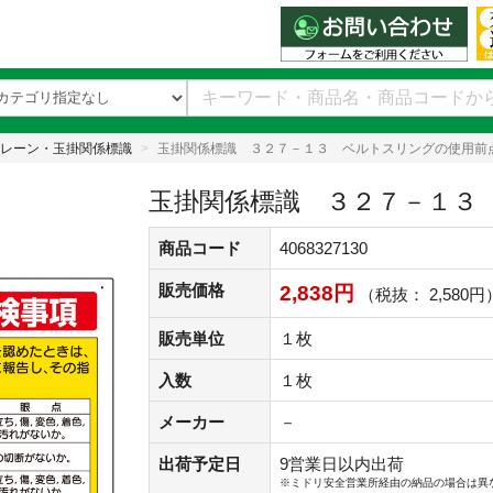
レーン・玉掛関係標識
玉掛関係標識 ３２７－１３ ベルトスリングの使用前
玉掛関係標識 ３２７－１３
商品コード
4068327130
販売価格
2,838円
（税抜： 2,580円
販売単位
１枚
入数
１枚
メーカー
－
出荷予定日
9営業日以内出荷
※ミドリ安全営業所経由の納品の場合は異