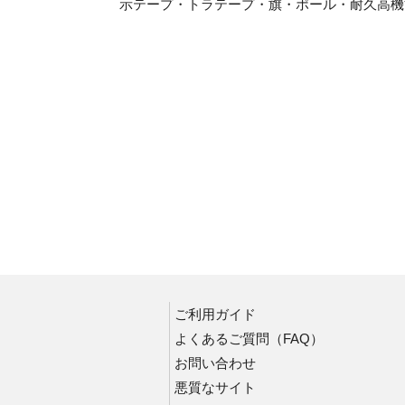
示テープ・トラテープ・旗・ポール・耐久高機
安全標識
立入禁止標識
禁止標識
注意標識
安全帯使用標識
ローリングタワー・脚立・うま関係標識
禁煙標識
喫煙所標識
通路標識
昇降口・昇降階段標識
ご利用ガイド
保護具標識
よくあるご質問（FAQ）
安全第一標識他
お問い合わせ
整理整頓標識
悪質なサイト