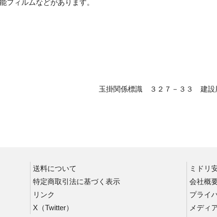
能フィルムなどがあります。
重機・積載荷重標識
建設機械関係標識
高所作業車関係標識
リフト関係標識
玉掛関係標識 ３２７－３３ 建設
クレーン・玉掛関係標識
積載荷重関係標識
送料について
ミドリ
特定商取引法に基づく表示
会社概
リンク
プライ
X（Twitter）
メディ