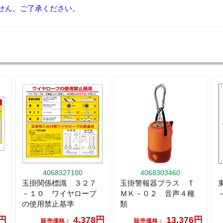
せん。ご了承ください。
4068327100
4068303460
玉掛関係標識 ３２７
玉掛警報器プラス Ｔ
－１０ ワイヤロープ
ＭＫ－０２ 音声４種
の使用禁止基準
類
8円
4,378円
13,376円
販売価格：
販売価格：