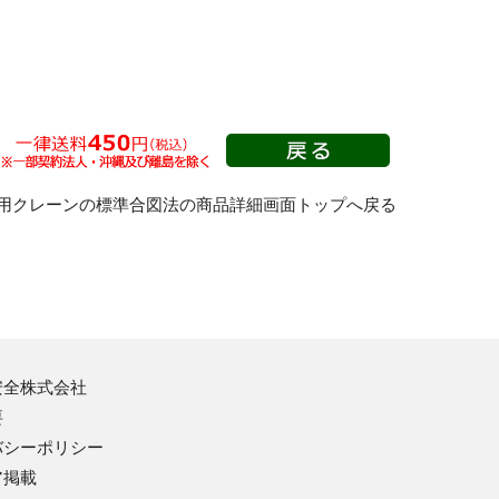
危険予知用品・黒板
危険予知ボード
樹脂製KYボード（防雨型）
ビニール式KYボード
用クレーンの標準合図法の商品詳細画面トップへ戻る
危険予知活動用品
撮影用黒板
各種ホワイトボード
ホワイトボード他
アルミ製KYボード（防雨型）
安全株式会社
要
バシーポリシー
ア掲載