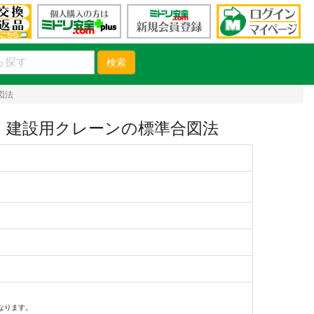
検索
図法
 建設用クレーンの標準合図法
）
なります。