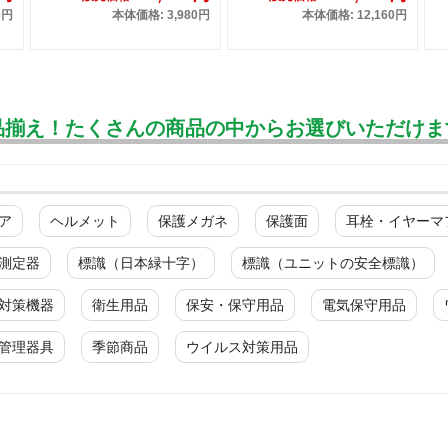
0円
本体価格: 3,980円
本体価格: 12,160円
品揃え！たくさんの商品の中からお選びいただけま
ア
ヘルメット
保護メガネ
保護面
耳栓・イヤーマ
測定器
標識（日本緑十字）
標識（ユニットの安全標識）
対策機器
衛生用品
保安・保守用品
電気保守用品
管理器具
季節商品
ウイルス対策用品
安全掲示版