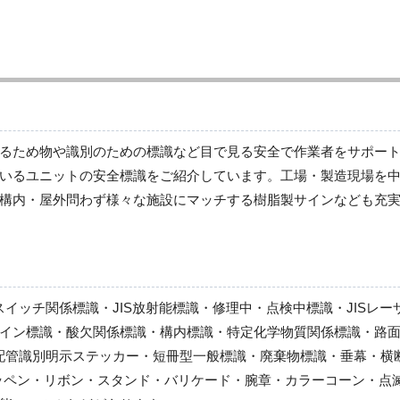
スーパーフラット掲示板
スーパーフラット掲示板（別売品）
作業間連絡表マグネット他
スーパーフラット掲示板（ミニサイズ・土木用）
フリー掲示板他
安全掲示板（木製）
るため物や識別のための標識など目で見る安全で作業者をサポー
現場配置図用品
いるユニットの安全標識をご紹介しています。工場・製造現場を
朝礼会場・安全広場関連用品
構内・屋外問わず様々な施設にマッチする樹脂製サインなども充
スイッチ関係標識・JIS放射能標識・修理中・点検中標識・JISレ
イン標識・酸欠関係標識・構内標識・特定化学物質関係標識・路面
S配管識別明示ステッカー・短冊型一般標識・廃棄物標識・垂幕・
ッペン・リボン・スタンド・バリケード・腕章・カラーコーン・点