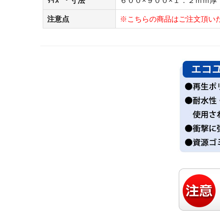
ｻｲｽﾞ・寸法
６００×９００×１．２ｍｍ厚
注意点
※こちらの商品はご注文頂い