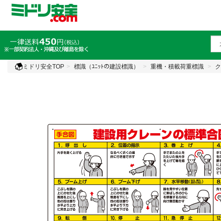
ミドリ安全TOP
標識（ﾕﾆｯﾄの建設標識）
重機・積載荷重標識
ク