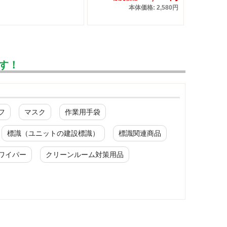
本体価格: 2,580円
す！
フ
マスク
作業用手袋
標識（ユニットの建設標識）
標識関連商品
ワイパー
クリーンルーム対策用品
工事開始時用品