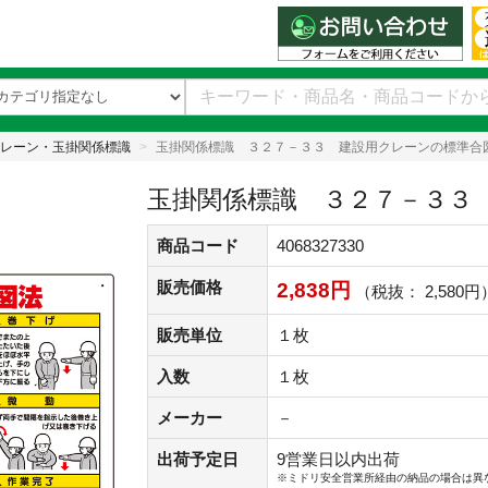
レーン・玉掛関係標識
玉掛関係標識 ３２７－３３ 建設用クレーンの標準合
玉掛関係標識 ３２７－３３
商品コード
4068327330
販売価格
2,838円
（税抜： 2,580円
販売単位
１枚
入数
１枚
メーカー
－
出荷予定日
9営業日以内出荷
※ミドリ安全営業所経由の納品の場合は異