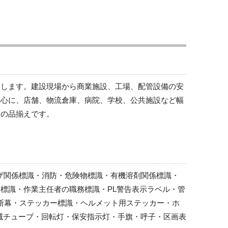
お願い看板
作業予定看板
フラットパネル専用（法令許可票・取付ベース）
フラットパネル専用（お願い看板・作業予定看
板）
法令許可票
トします。建設現場から商業施設、工場、配管設備の安
表示板取付ベース
中心に、店舗、物流倉庫、病院、学校、公共施設など幅
施工体系図
実の品揃えです。
車両出入口標識（取付金具一体型）
車両出入口標識
交通標識
３WAYベース（ポールセット）他
ーザ関係標識・消防・危険物標識・有機溶剤関係標識・
重機持込許可ステッカー他
標識・作業主任者の職務標識・PL警告表示ラベル・管
行先表示板他
横断幕・ステッカー標識・ヘルメット用ステッカー・ホ
無災害記録表他
滅チューブ・回転灯・保安指示灯・手旗・呼子・区画表
事務所・宿舎関係用品