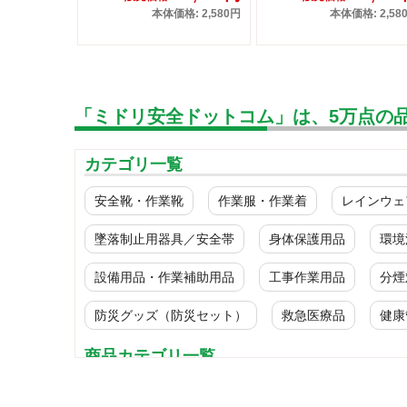
本体価格: 2,580円
本体価格: 2,58
「ミドリ安全ドットコム」は、5万点の
カテゴリ一覧
安全靴・作業靴
作業服・作業着
レインウェ
墜落制止用器具／安全帯
身体保護用品
環境
設備用品・作業補助用品
工事作業用品
分煙
防災グッズ（防災セット）
救急医療品
健康
商品カテゴリ一覧
工事現場（重機・車両）