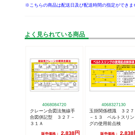
※こちらの商品は配送日及び配送時間の指定ができま
よく見られている商品
4068084720
4068327130
クレーン合図法無線手
玉掛関係標識 ３２７
合図併記型 ３２７－
－１３ ベルトスリン
３１Ａ
グの使用前点検
2,838円
2,83
販売価格：
販売価格：