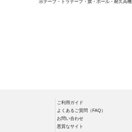
示テープ・トラテープ・旗・ポール・耐久高機
安全標識
立入禁止標識
禁止標識
注意標識
安全帯使用標識
ローリングタワー・脚立・うま関係標識
禁煙標識
喫煙所標識
通路標識
昇降口・昇降階段標識
ご利用ガイド
保護具標識
よくあるご質問（FAQ）
安全第一標識他
お問い合わせ
整理整頓標識
悪質なサイト