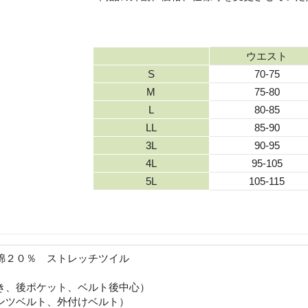
ウエスト
S
70-75
M
75-80
L
80-85
LL
85-90
3L
90-95
4L
95-105
5L
105-115
綿２０％ ストレッチツイル
き、後ポケット、ベルト後中心）
ンツベルト、外付けベルト）