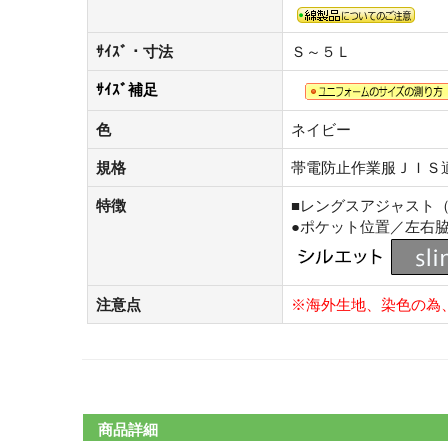
ｻｲｽﾞ・寸法
Ｓ～５Ｌ
ｻｲｽﾞ補足
色
ネイビー
規格
帯電防止作業服ＪＩＳ
特徴
■レングスアジャスト
●ポケット位置／左右
注意点
※海外生地、染色の為
商品詳細