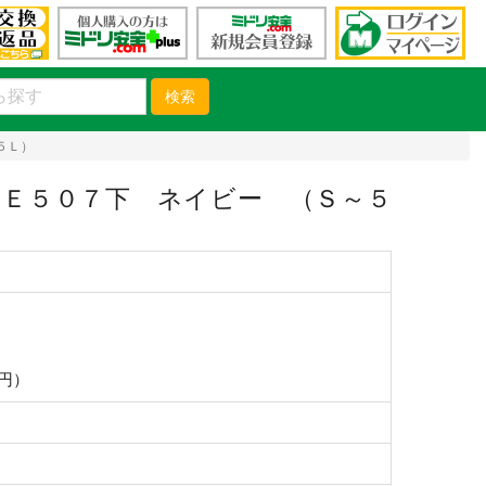
検索
５Ｌ）
Ｅ５０７下 ネイビー （Ｓ～５
0円）