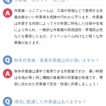
電気保守用品
ワイパー
クリーンルーム対策用品
作業服・ユニフォームは、工場や現場などで着用する衣
防災グッズ（防災セット）
救急医療品
服全般をいい作業者を危険や汚れから守ります。作業服
は作業する内容によってその作業に特化した仕様や生地
健康管理器具
季節商品
ウイルス対策用品
により作られ、一般的な作業服や高視認性・帯電防止性
などを重視したもの、クリーンルーム向けなど様々な作
商品カテゴリ一覧
業服があります。
ブルゾン
ジャンパー
春夏長袖
春夏長袖
秋冬作業服・春夏作業服は何が違いますか？
秋冬長袖
秋冬長袖
春夏半袖
春夏半袖
秋冬作業服は通年で着用できる作業服ですが、暑い時期
食品産業用長袖
通年
は生地が薄く同じ機能の春夏用の作業服が快適です。季
食品産業用半袖
節に合わせた作業服で安全・快適に作業しましょう！
クリーンウェア
通年
環境に配慮した作業服はありますか？