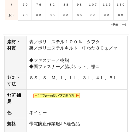
ト
７０
７６
８２
８８
９８
１０７
１１５
１３０
股下
７８
８０
８０
８０
８０
８０
８０
８０
(単位:ｃｍ)
素材・
表／ポリエステル１００％ タフタ
材質
裏／ポリエステルキルト 中わた８０ｇ／㎡
◆ファスナー／樹脂
◆面ファスナー／脇ポケット、裾口
ｻｲｽﾞ・
ＳＳ、Ｓ、Ｍ、Ｌ、ＬＬ、３Ｌ、４Ｌ、５Ｌ
寸法
ｻｲｽﾞ補
足
色
ネイビー
規格
帯電防止作業服JIS適合品