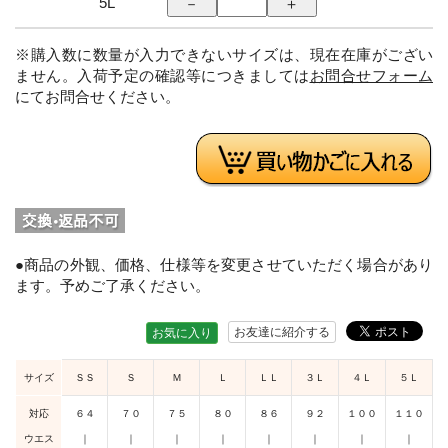
5L
※購入数に数量が入力できないサイズは、現在在庫がござい
ません。入荷予定の確認等につきましては
お問合せフォーム
にてお問合せください。
●商品の外観、価格、仕様等を変更させていただく場合があり
ます。予めご了承ください。
お友達に紹介する
お気に入り
サイズ
ＳＳ
Ｓ
Ｍ
Ｌ
ＬＬ
３Ｌ
４Ｌ
５Ｌ
対応
６４
７０
７５
８０
８６
９２
１００
１１０
ウエス
｜
｜
｜
｜
｜
｜
｜
｜