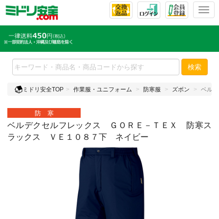
T
o
g
g
l
e
検索
n
a
ミドリ安全TOP
作業服・ユニフォーム
防寒服
ズボン
ベルデ
v
i
防 寒
g
a
ベルデクセルフレックス ＧＯＲＥ－ＴＥＸ 防寒ス
t
ラックス ＶＥ１０８７下 ネイビー
i
o
n