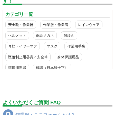
す！
カテゴリ一覧
安全靴・作業靴
作業服・作業着
レインウェア
ヘルメット
保護メガネ
保護面
耳栓・イヤーマフ
マスク
作業用手袋
墜落制止用器具／安全帯
身体保護用品
環境測定器
標識（日本緑十字）
標識（ユニットの安全標識）
標識（ユニットの建設標識）
標識関連商品
設備用品・作業補助用品
工事作業用品
よくいただくご質問 FAQ
分煙対策機器
衛生用品
保安・保守用品
作業服・ユニフォームとは？