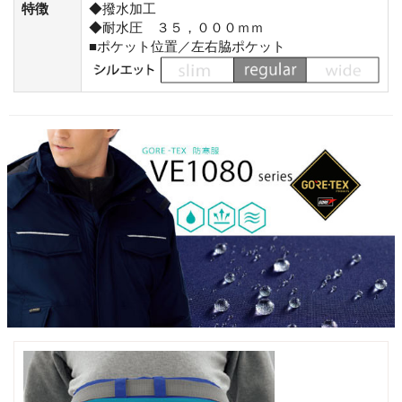
特徴
◆撥水加工
◆耐水圧 ３５，０００ｍｍ
■ポケット位置／左右脇ポケット