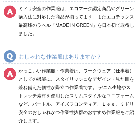
ミドリ安全の作業服は、エコマーク認定商品やグリーン
ワークパンツ
カーゴパンツ
購入法に対応した商品が揃ってます。またエコテックス
春夏ワークパンツ作業
春夏カーゴパンツ作業
最高峰のラベル「MADE IN GREEN」を日本初で取得し
ズボン
ズボン
ました。
秋冬ワークパンツ作業
秋冬カーゴパンツ作業
ズボン
ズボン
通年ワークパンツ作業
通年カーゴパンツ作業
おしゃれな作業服はありますか？
ズボン
ズボン
食品産業用ワークパン
かっこいい作業服・作業着は、ワークウェア（仕事着）
ツ
としての機能に、スタイリッシュなデザイン・見た目を
クリーンウェアワーク
兼ね備えた個性が際立つ作業着です。 デニム生地やス
パンツ
トレッチ素材を使用したスリムスタイルなユニフォーム
など、バートル、アイズフロンティア、Ｌｅｅ、ミドリ
安全のおしゃれかつ作業性抜群のおすすめ作業服をご紹
レディース作業着
シャツ
介します。
ブルゾン
長袖
春夏長袖
半袖