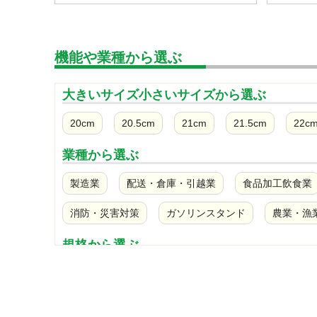
機能や業種から選ぶ
大きいサイズ小さいサイズから選ぶ
20cm
20.5cm
21cm
21.5cm
22c
業種から選ぶ
製造業
配送・倉庫・引越業
食品加工飲食業
消防・災害対策
ガソリンスタンド
農業・漁
規格から選ぶ
JIS T8101革製L種/軽作業用
JIS T8101革製S種
JIS T8103 H種/静電・重作業用
JIS T8103 先芯