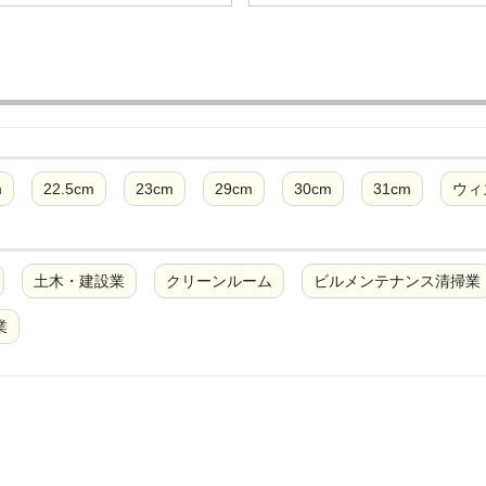
m
22.5cm
23cm
29cm
30cm
31cm
ウィ
土木・建設業
クリーンルーム
ビルメンテナンス清掃業
業
/普通作業用
JIS T8101革製H種/重作業用
JIS T8101総ゴム製
なし/静電
JSAA認定B種/軽作業用
JSAA認定A種/普通業用