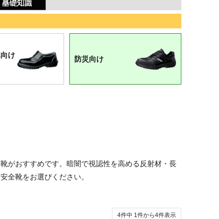
隊向け
防災向け
全靴がおすすめです。暗闇で視認性を高める反射材・長
る安全靴をお選びください。
4件中
1
件から
4
件表示