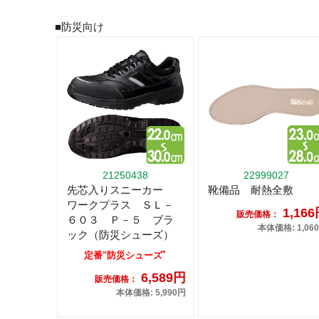
■防災向け
21250438
22999027
先芯入りスニーカー
靴備品 耐熱全敷
ワークプラス ＳＬ－
1,16
販売価格：
６０３ Ｐ－５ ブラ
本体価格: 1,06
ック（防災シューズ）
定番"防災シューズﾞ
6,589円
販売価格：
本体価格: 5,990円