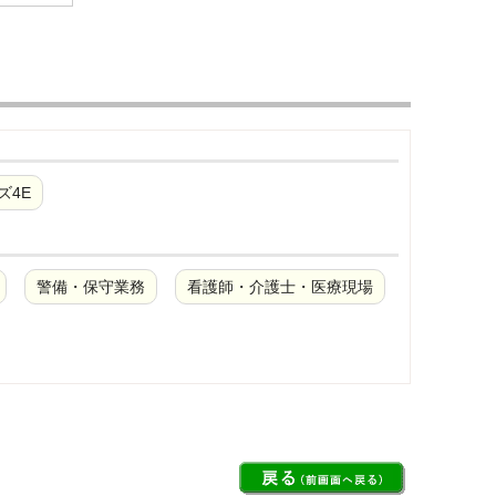
ズ4E
警備・保守業務
看護師・介護士・医療現場
L種/軽作業用
JIS T8103 S種/静電・普通作業用