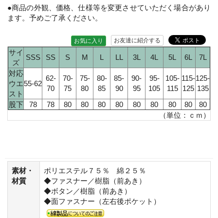
●商品の外観、価格、仕様等を変更させていただく場合があり
ます。予めご了承ください。
お友達に紹介する
お気に入り
サイ
SSS
SS
S
M
L
LL
3L
4L
5L
6L
7L
ズ
対応
62-
70-
75-
80-
85-
90-
95-
105-
115-
125-
ウエ
55-62
70
75
80
85
90
95
105
115
125
135
スト
股下
78
78
80
80
80
80
80
80
80
80
80
（単位：ｃｍ）
素材・
ポリエステル７５％ 綿２５％
材質
◆ファスナー／樹脂（前あき）
◆ボタン／樹脂（前あき）
◆面ファスナー（左右後ポケット）