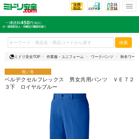
T
o
g
g
l
e
検索
n
a
ミドリ安全TOP
作業服・ユニフォーム
ワークパンツ
秋冬ワーク
v
i
秋／冬
g
a
ベルデクセルフレックス 男女共用パンツ ＶＥ７２
t
３下 ロイヤルブルー
i
o
n