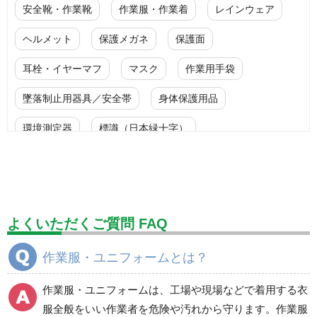
安全靴・作業靴
作業服・作業着
レインウェア
ヘルメット
保護メガネ
保護面
耳栓・イヤーマフ
マスク
作業用手袋
墜落制止用器具／安全帯
身体保護用品
環境測定器
標識（日本緑十字）
標識（ユニットの安全標識）
標識（ユニットの建設標識）
標識関連商品
設備用品・作業補助用品
工事作業用品
よくいただくご質問 FAQ
分煙対策機器
衛生用品
保安・保守用品
作業服・ユニフォームとは？
電気保守用品
ワイパー
クリーンルーム対策用品
作業服・ユニフォームは、工場や現場などで着用する衣
防災グッズ（防災セット）
救急医療品
服全般をいい作業者を危険や汚れから守ります。作業服