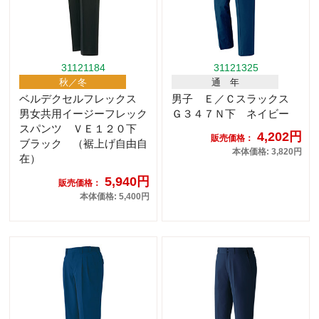
31121184
31121325
秋／冬
通 年
ベルデクセルフレックス
男子 Ｅ／Ｃスラックス
男女共用イージーフレック
Ｇ３４７Ｎ下 ネイビー
スパンツ ＶＥ１２０下
4,202円
販売価格：
ブラック （裾上げ自由自
本体価格: 3,820円
在）
5,940円
販売価格：
本体価格: 5,400円