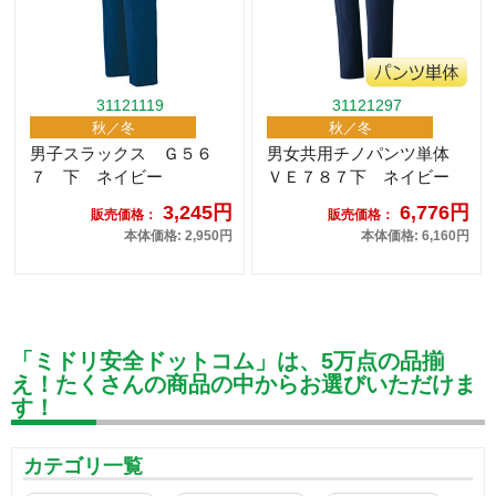
31121119
31121297
秋／冬
秋／冬
男子スラックス Ｇ５６
男女共用チノパンツ単体
７ 下 ネイビー
ＶＥ７８７下 ネイビー
3,245円
6,776円
販売価格：
販売価格：
本体価格: 2,950円
本体価格: 6,160円
「ミドリ安全ドットコム」は、5万点の品揃
え！たくさんの商品の中からお選びいただけま
す！
カテゴリ一覧