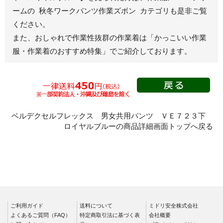
ームの 秋冬ワークパンツ作業ズボン カテゴリも是非ご覧
秋冬長袖
ください。
春夏半袖
また、おしゃれで作業性抜群の作業着は
「かっこいい作業
スモック
服・作業着のおすすめ特集」
でご紹介しております。
春夏長袖
秋冬長袖
春夏半袖
クリーンウェ
ア
ベルデクセルフレックス 男女共用パンツ ＶＥ７２３下
ロイヤルブルーの商品詳細画面トップへ戻る
シャツ
春夏長袖
秋冬長袖
春夏半袖
ワークパンツ
ご利用ガイド
春夏
送料について
ミドリ安全株式会社
よくあるご質問（FAQ）
特定商取引法に基づく表
会社概要
秋冬