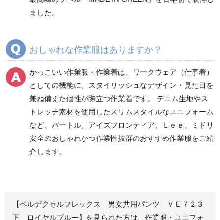
ズボン
ズボン
ました。
秋冬ワークパンツ作業
秋冬カーゴパンツ作業
ズボン
ズボン
通年ワークパンツ作業
通年カーゴパンツ作業
おしゃれな作業服はありますか？
ズボン
ズボン
食品産業用ワークパン
かっこいい作業服・作業着は、ワークウェア（仕事着）
ツ
としての機能に、スタイリッシュなデザイン・見た目を
クリーンウェアワーク
兼ね備えた個性が際立つ作業着です。 デニム生地やス
パンツ
トレッチ素材を使用したスリムスタイルなユニフォーム
など、バートル、アイズフロンティア、Ｌｅｅ、ミドリ
安全のおしゃれかつ作業性抜群のおすすめ作業服をご紹
レディース作業着
シャツ
介します。
ブルゾン
長袖
春夏長袖
半袖
秋冬長袖
春夏半袖
【ベルデクセルフレックス 男女共用パンツ ＶＥ７２３
ジャンパー
下 ロイヤルブルー】を見られた方は、作業服・ユニフォ