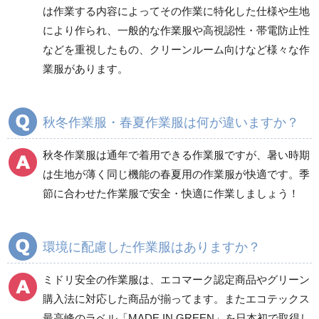
は作業する内容によってその作業に特化した仕様や生地
健康管理器具
季節商品
ウイルス対策用品
により作られ、一般的な作業服や高視認性・帯電防止性
などを重視したもの、クリーンルーム向けなど様々な作
商品カテゴリ一覧
業服があります。
ブルゾン
ジャンパー
春夏長袖
春夏長袖
秋冬作業服・春夏作業服は何が違いますか？
秋冬長袖
秋冬長袖
春夏半袖
春夏半袖
秋冬作業服は通年で着用できる作業服ですが、暑い時期
食品産業用長袖
通年
は生地が薄く同じ機能の春夏用の作業服が快適です。季
食品産業用半袖
節に合わせた作業服で安全・快適に作業しましょう！
クリーンウェア
通年
環境に配慮した作業服はありますか？
ミドリ安全の作業服は、エコマーク認定商品やグリーン
ワークパンツ
カーゴパンツ
購入法に対応した商品が揃ってます。またエコテックス
春夏ワークパンツ作業
春夏カーゴパンツ作業
最高峰のラベル「MADE IN GREEN」を日本初で取得し