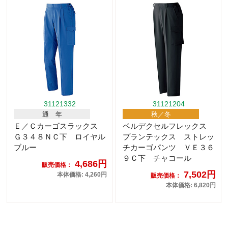
31121332
31121204
通 年
秋／冬
Ｅ／Ｃカーゴスラックス
ベルデクセルフレックス
Ｇ３４８ＮＣ下 ロイヤル
プランテックス ストレッ
ブルー
チカーゴパンツ ＶＥ３６
９Ｃ下 チャコール
4,686円
販売価格：
7,502円
本体価格: 4,260円
販売価格：
本体価格: 6,820円