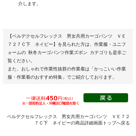
介します。
ブルゾン
長袖
春夏長袖
半袖
秋冬長袖
春夏半袖
【ベルデクセルフレックス 男女共用カーゴパンツ ＶＥ
ジャンパー
７２７Ｃ下 ネイビー】を見られた方は、作業服・ユニフ
ォームの 秋冬カーゴパンツ作業ズボン カテゴリも是非ご
秋冬長袖
覧ください。
春夏半袖
また、おしゃれで作業性抜群の作業着は
「かっこいい作業
スモック
服・作業着のおすすめ特集」
でご紹介しております。
春夏長袖
秋冬長袖
春夏半袖
クリーンウェ
ア
ベルデクセルフレックス 男女共用カーゴパンツ ＶＥ７２
７Ｃ下 ネイビーの商品詳細画面トップへ戻る
シャツ
春夏長袖