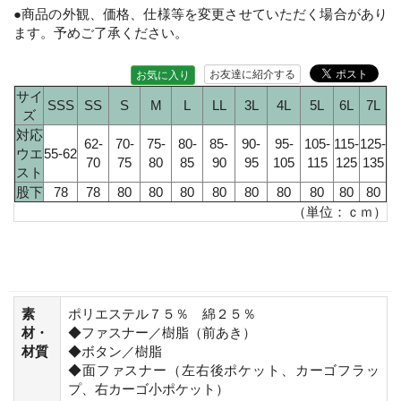
●商品の外観、価格、仕様等を変更させていただく場合があり
ます。予めご了承ください。
お友達に紹介する
お気に入り
サイ
SSS
SS
S
M
L
LL
3L
4L
5L
6L
7L
ズ
対応
62-
70-
75-
80-
85-
90-
95-
105-
115-
125-
ウエ
55-62
70
75
80
85
90
95
105
115
125
135
スト
股下
78
78
80
80
80
80
80
80
80
80
80
（単位：ｃｍ）
素
ポリエステル７５％ 綿２５％
材・
◆ファスナー／樹脂（前あき）
材質
◆ボタン／樹脂
◆面ファスナー（左右後ポケット、カーゴフラッ
プ、右カーゴ小ポケット）