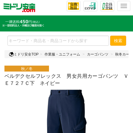
T
o
g
g
l
e
検索
n
a
ミドリ安全TOP
作業服・ユニフォーム
カーゴパンツ
秋冬カーゴ
v
i
秋／冬
g
a
ベルデクセルフレックス 男女共用カーゴパンツ Ｖ
t
Ｅ７２７Ｃ下 ネイビー
i
o
n