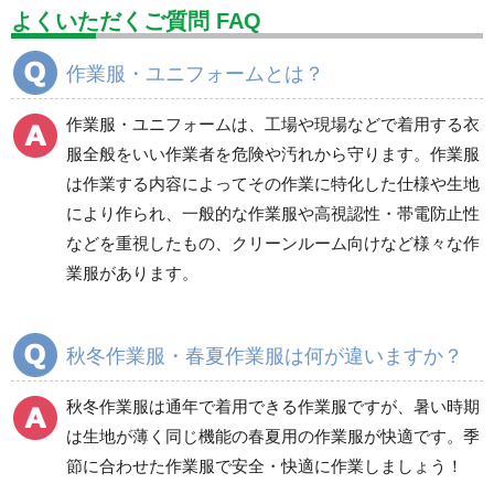
設備用品・作業補助用品
工事作業用品
よくいただくご質問 FAQ
分煙対策機器
衛生用品
保安・保守用品
作業服・ユニフォームとは？
電気保守用品
ワイパー
クリーンルーム対策用品
作業服・ユニフォームは、工場や現場などで着用する衣
防災グッズ（防災セット）
救急医療品
服全般をいい作業者を危険や汚れから守ります。作業服
は作業する内容によってその作業に特化した仕様や生地
健康管理器具
季節商品
ウイルス対策用品
により作られ、一般的な作業服や高視認性・帯電防止性
などを重視したもの、クリーンルーム向けなど様々な作
商品カテゴリ一覧
業服があります。
ブルゾン
ジャンパー
春夏長袖
春夏長袖
秋冬作業服・春夏作業服は何が違いますか？
秋冬長袖
秋冬長袖
春夏半袖
春夏半袖
秋冬作業服は通年で着用できる作業服ですが、暑い時期
食品産業用長袖
通年
は生地が薄く同じ機能の春夏用の作業服が快適です。季
食品産業用半袖
節に合わせた作業服で安全・快適に作業しましょう！
クリーンウェア