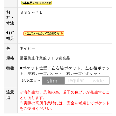
ｻｲ
ＳＳＳ～７Ｌ
ｽﾞ・
寸法
ｻｲｽﾞ
補足
色
ネイビー
規格
帯電防止作業服ＪＩＳ適合品
特徴
■ポケット位置／左右脇ポケット、左右後ポケッ
ト、左右カーゴポケット、右カーゴ小ポケット
注意
※海外生地、染色の為、若干の色ブレが発生するこ
点
とがあります。
※実際の高所作業時には、安全を考慮してポケット
をご使用ください。