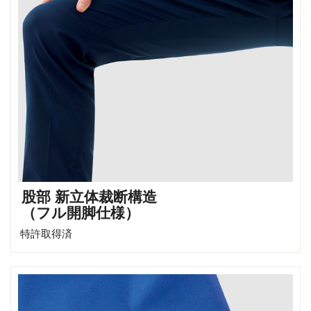
股部 新立体裁断構造
（フル開脚仕様）
特許取得済