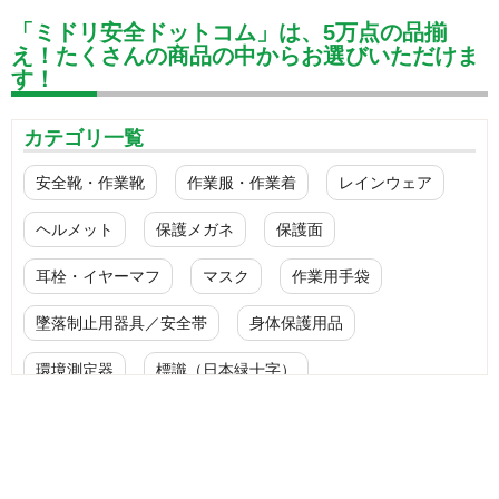
「ミドリ安全ドットコム」は、5万点の品揃
え！たくさんの商品の中からお選びいただけま
す！
カテゴリ一覧
安全靴・作業靴
作業服・作業着
レインウェア
ヘルメット
保護メガネ
保護面
耳栓・イヤーマフ
マスク
作業用手袋
墜落制止用器具／安全帯
身体保護用品
環境測定器
標識（日本緑十字）
標識（ユニットの安全標識）
標識（ユニットの建設標識）
標識関連商品