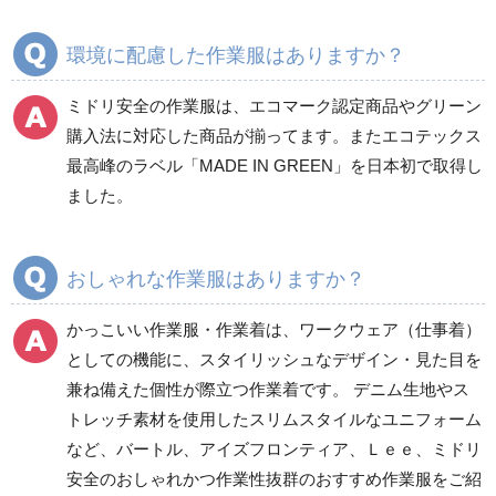
通年
環境に配慮した作業服はありますか？
ミドリ安全の作業服は、エコマーク認定商品やグリーン
ワークパンツ
カーゴパンツ
購入法に対応した商品が揃ってます。またエコテックス
春夏ワークパンツ作業
春夏カーゴパンツ作業
最高峰のラベル「MADE IN GREEN」を日本初で取得し
ズボン
ズボン
ました。
秋冬ワークパンツ作業
秋冬カーゴパンツ作業
ズボン
ズボン
通年ワークパンツ作業
通年カーゴパンツ作業
おしゃれな作業服はありますか？
ズボン
ズボン
食品産業用ワークパン
かっこいい作業服・作業着は、ワークウェア（仕事着）
ツ
としての機能に、スタイリッシュなデザイン・見た目を
クリーンウェアワーク
兼ね備えた個性が際立つ作業着です。 デニム生地やス
パンツ
トレッチ素材を使用したスリムスタイルなユニフォーム
など、バートル、アイズフロンティア、Ｌｅｅ、ミドリ
安全のおしゃれかつ作業性抜群のおすすめ作業服をご紹
レディース作業着
シャツ